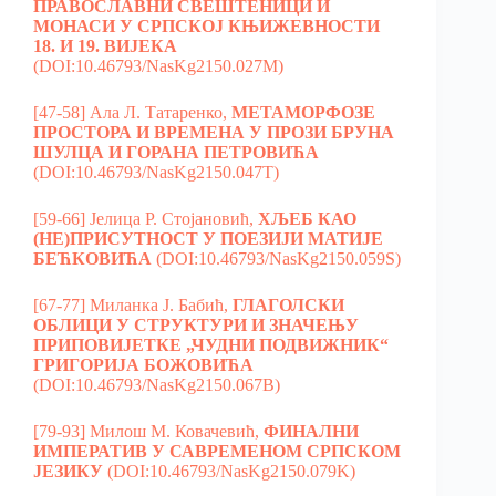
ПРАВОСЛАВНИ СВЕШТЕНИЦИ И
МОНАСИ У СРПСКОЈ КЊИЖЕВНОСТИ
18. И 19. ВИЈЕКА
(DOI:10.46793/NasKg2150.027M)
[47-58] Ала Л. Татаренко,
МЕТАМОРФОЗЕ
ПРОСТОРА И ВРЕМЕНА У ПРОЗИ БРУНА
ШУЛЦА И ГОРАНА ПЕТРОВИЋА
(DOI:10.46793/NasKg2150.047T)
[59-66] Јелица Р. Стојановић,
ХЉЕБ КАО
(НЕ)ПРИСУТНОСТ У ПОЕЗИЈИ MАТИЈЕ
БЕЋКОВИЋА
(DOI:10.46793/NasKg2150.059S)
[67-77] Миланка Ј. Бабић,
ГЛАГОЛСКИ
ОБЛИЦИ У СТРУКТУРИ
И ЗНАЧЕЊУ
ПРИПОВИЈЕТКЕ „ЧУДНИ ПОДВИЖНИК“
ГРИГОРИЈА БОЖОВИЋА
(DOI:10.46793/NasKg2150.067B)
[79-93] Милош М. Ковачевић,
ФИНАЛНИ
ИМПЕРАТИВ У САВРЕМЕНОМ СРПСКОМ
ЈЕЗИКУ
(DOI:10.46793/NasKg2150.079K)