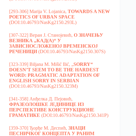
[293-306] Marija V. Lojanica,
TOWARDS A NEW
POETICS OF URBAN SPACE
(DOI:10.46793/NasKg2150.293L)
[307-322] Веран Ј. Станојевић,
O ЗНАЧЕЊУ
ВЕЗНИКА „КАД(A)“ У
ЗАВИСНОСЛОЖЕНОЈ ВРЕМЕНСКОЈ
РЕЧЕНИЦИ
(DOI:10.46793/NasKg2150.307S)
[323-339] Biljana M. Mišić Ilić, „
SORRY“
DOESN’T SEEM TO BE THE
HARDEST
WORD: PRAGMATIC ADAPTATION OF
ENGLISH SORRY IN SERBIAN
(DOI:10.46793/NasKg2150.323M)
[341-358] Анђелка Д. Пејовић,
ФРАЗЕОЛОШКЕ ЈЕДИНИЦЕ ИЗ
ПЕРСПЕКТИВЕ КОНСТРУКЦИОНЕ
ГРАМАТИКЕ
(DOI:10.46793/NasKg2150.341P)
[359-370] Ђорђе М. Деспић,
ЗНАЦИ
ПЕСНИЧКОГ КОНЦЕПТА У РАНИМ