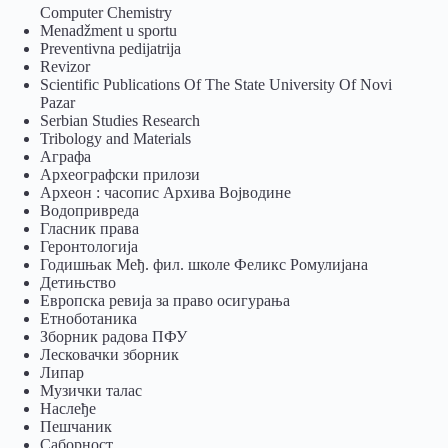
Computer Chemistry
Menadžment u sportu
Preventivna pedijatrija
Revizor
Scientific Publications Of The State University Of Novi
Pazar
Serbian Studies Research
Tribology and Materials
Аграфа
Археографски прилози
Археон : часопис Архива Војводине
Водопривреда
Гласник права
Геронтологија
Годишњак Међ. фил. школе Феликс Ромулијана
Детињство
Европска ревија за право осигурања
Eтноботаника
Зборник радова ПФУ
Лесковачки зборник
Липар
Музички талас
Наслеђе
Пешчаник
Саборност