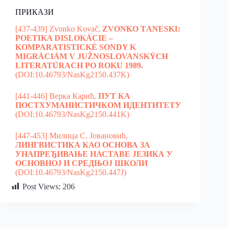
ПРИКАЗИ
[437-439] Zvonko Kovač,
ZVONKO ТANESKI:
POETIKA DISLOKÁCIE –
KOMPARATISTICKÉ SONDY K
MIGRÁCIÁM V JUŽNOSLOVANSKÝCH
LITERATÚRACH PO ROKU 1989.
(DOI:10.46793/NasKg2150.437K)
[441-446] Верка Карић,
ПУТ КА
ПОСТХУМАНИСТИЧКОМ ИДЕНТИТЕТУ
(DOI:10.46793/NasKg2150.441K)
[447-453] Милица С. Јовановић,
ЛИНГВИСТИКА КАО ОСНОВА ЗА
УНАПРЕЂИВАЊЕ НАСТАВЕ ЈЕЗИКА У
ОСНОВНОЈ И СРЕДЊОЈ ШКОЛИ
(DOI:10.46793/NasKg2150.447J)
Post Views:
206