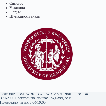
Синетос
Узданица
Форум
Шумадијски анали
Tелефон:
+ 381 34 301 337
,
34 372 601
| Факс: +381 34
370-299 | Електронска пошта:
ubkg@kg.ac.rs
|
Понедељак-петак 8:00/19:00