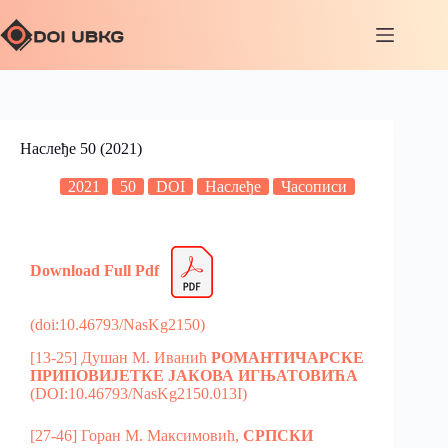
Наслеђе 50 (2021)
2021
50
DOI
Наслеђе
Часописи
Download Full Pdf
(doi:10.46793/NasKg2150)
[13-25] Душан M. Иванић
РОМАНТИЧАРСКЕ
ПРИПОВИЈЕТКЕ JАКОВА ИГЊАТОВИЋА
(DOI:10.46793/NasKg2150.013I)
[27-46] Горан М. Максимовић,
СРПСКИ