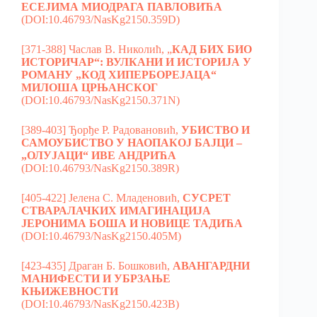
ЕСЕЈИМА MИОДРАГА ПАВЛОВИЋА
(DOI:10.46793/NasKg2150.359D)
[371-388] Часлав В. Николић, „
КАД БИХ БИО
ИСТОРИЧАР“: ВУЛКАНИ И ИСТОРИЈА У
РОМАНУ „КОД ХИПЕРБОРЕЈАЦА“
МИЛОША ЦРЊАНСКОГ
(DOI:10.46793/NasKg2150.371N)
[389-403] Ђорђе Р. Радовановић,
УБИСТВО И
САМОУБИСТВО У НАОПАКОЈ БАЈЦИ –
„ОЛУЈАЦИ“ ИВЕ АНДРИЋА
(DOI:10.46793/NasKg2150.389R)
[405-422] Јелена С. Младеновић,
СУСРЕТ
СТВАРАЛАЧКИХ ИМАГИНАЦИЈА
ЈЕРОНИМА БОША И НОВИЦЕ ТАДИЋА
(DOI:10.46793/NasKg2150.405M)
[423-435] Драган Б. Бошковић,
АВАНГАРДНИ
МАНИФЕСТИ
И УБРЗАЊЕ
КЊИЖЕВНОСТИ
(DOI:10.46793/NasKg2150.423B)