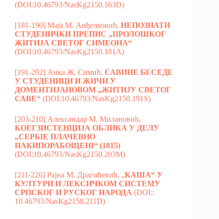
(DOI:10.46793/NasKg2150.163D)
[181-190] Маја М. Анђелковић,
НЕПОЗНАТИ
СТУДЕНИЧКИ ПРЕПИС „ПРОЛОШКОГ
ЖИТИЈА СВЕТОГ СИМЕОНА“
(DOI:10.46793/NasKg2150.181A)
[191-202] Анка Ж. Симић,
САВИНЕ БЕСЕДЕ
У СТУДЕНИЦИ И ЖИЧИ У
ДОМЕНТИЈАНОВОМ „ЖИТИЈУ СВЕТОГ
САВЕ“
(DOI:10.46793/NasKg2150.191S)
[203-210] Александар М. Милановић,
КОЕГЗИСТЕНЦИЈА ОБЛИКА У ДЕЛУ
„СЕРБІЕ ПЛАЧЕВНО
ПАКИПОРАБОЩЕНІ“
(1815)
(DOI:10.46793/NasKg2150.203M)
[211-226] Рајна М. Драгићевић, „
КАША“ У
КУЛТУРИ И ЛЕКСИЧКОМ СИСТЕМУ
СРПСКОГ И РУСКОГ НАРОДА
(DOI::
10.46793/NasKg2150.211D)