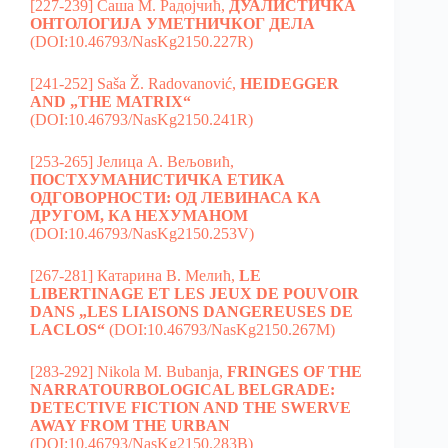
[227-239] Саша M. Радојчић,
ДУАЛИСТИЧКА
ОНТОЛОГИЈА УМЕТНИЧКОГ ДЕЛА
(DOI:10.46793/NasKg2150.227R)
[241-252] Saša Ž. Radovanović,
HEIDEGGER
AND „THE MATRIX“
(DOI:10.46793/NasKg2150.241R)
[253-265] Јелица А. Вељовић,
ПОСТХУМАНИСТИЧКА ЕТИКА
ОДГОВОРНОСТИ: ОД ЛЕВИНАСА КА
ДРУГОМ, КA НЕХУМАНОМ
(DOI:10.46793/NasKg2150.253V)
[267-281] Катарина В. Мелић,
LE
LIBERTINAGE ET LES JEUX DE POUVOIR
DANS „LES LIAISONS DANGEREUSES DE
LACLOS“
(DOI:10.46793/NasKg2150.267M)
[283-292] Nikola M. Bubanja,
FRINGES OF THE
NARRATOURBOLOGICAL BELGRADE:
DETECTIVE FICTION AND THE SWERVE
AWAY FROM THE URBAN
(DOI:10.46793/NasKg2150.283B)