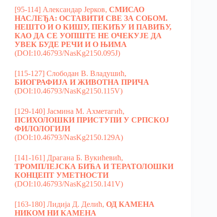
[95-114] Александар Јерков,
СМИСАО
НАСЛЕЂА: ОСТАВИТИ СВЕ ЗА СОБОМ.
НЕШТО И О КИШУ, ПЕКИЋУ И ПАВИЋУ,
КАО ДА СЕ УОПШТЕ НЕ ОЧЕКУЈЕ ДА
УВЕК БУДЕ РЕЧИ И О ЊИМА
(DOI:10.46793/NasKg2150.095J)
[115-127] Слободан В. Владушић,
БИОГРАФИЈА И ЖИВОТНА ПРИЧА
(DOI:10.46793/NasKg2150.115V)
[129-140] Јасмина М. Ахметагић,
ПСИХОЛОШКИ ПРИСТУПИ У СРПСКОЈ
ФИЛОЛОГИЈИ
(DOI:10.46793/NasKg2150.129A)
[141-161] Драгана Б. Вукићевић,
TРОМПЛЕЈСКА БИЋА И ТЕРАТОЛОШКИ
КОНЦЕПТ УМЕТНОСТИ
(DOI:10.46793/NasKg2150.141V)
[163-180] Лидија Д. Делић,
ОД КАМЕНА
НИКОМ НИ КАМЕНА