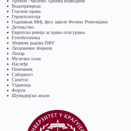
Археон : часопис Архива Војводине
Водопривреда
Гласник права
Геронтологија
Годишњак Међ. фил. школе Феликс Ромулијана
Детињство
Европска ревија за право осигурања
Eтноботаника
Зборник радова ПФУ
Лесковачки зборник
Липар
Музички талас
Наслеђе
Пешчаник
Саборност
Синетос
Узданица
Форум
Шумадијски анали