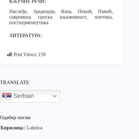
КЉУЧНЕ РЕЧИ:
Наслеђе, традиција, Киш, Пекић, Павић,
савремена српска књижевност, поетика,
постхерменеутика
ЛИТЕРАТУРА:
Post Views:
159
TRANSLATE
Serbian
Одабир писма
Ћирилица
|
Latinica