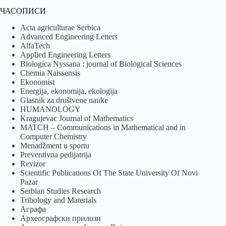
ЧАСОПИСИ
Acta agriculturae Serbica
Advanced Engineering Letters
AlfaTech
Applied Engineering Letters
Biologica Nyssana : journal of Biological Sciences
Chemia Naissensis
Ekonomist
Energija, ekonomija, ekologija
Glasnik za društvene nauke
HUMANOLOGY
Kragujevac Journal of Mathematics
MATCH – Communications in Mathematical and in
Computer Chemistry
Menadžment u sportu
Preventivna pedijatrija
Revizor
Scientific Publications Of The State University Of Novi
Pazar
Serbian Studies Research
Tribology and Materials
Аграфа
Археографски прилози