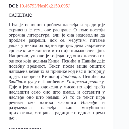
DOI:
10.46793/NasKg2150.095J
САЖЕТАК:
Шта је основни проблем наслеђа и традиције
скривена је тема ове расправе. О томе постоји
огромна литература, али је она недовољна да
проблем разреши, док се, међутим, питање
јавља у неким од најзначајнијих дела савремене
српске књижевности и то није нимало случајно.
Напротив, управо је то један од оних поетичких
односа који делима Киша, Пекића и Павића даје
посебну вредност. Текст, после више општих
напомена везаних за прилике код нас и историју
идеја, говори о Кишовој
Гробници
, Пекићевом
Златном руну
и Павићевом
Хазарском речнику
.
Даје и једну парадоксалну мисао по којој треба
наследити само оно што имаш, и оставити у
наслеђе оно што немаш. Уз то се текст игра
речима око назива часописа
Наслеђе
и
разумевања наслеђа као могућности
прихватања, стицања традиције и односа према
њој.