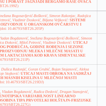
SU I PORAST JAGNJADI
BERGAMO RASE OVACA
SBT26.199Z)
Snežana Bogosavljević-Bošković, Simeon Rakonjac, Radojica
etrović, Vladimir Dosković, Biljana Veljković:
SISTEMI
PROIZVODNJE U ORGANSKOM OVČARSTVU I
(doi: 10.46793/SBT26.205P)
 Vladan Bogdanović, Snežana Bogosavljević-Bošković, Simeon
ca Đoković, Miloš Petrović, Vladimir Dosković:
UTICAJ
OG PODRUČJA, GODINE ROĐENJA I SEZONE
 PROIZVODNJU MLEKA I MLEČNE MASATI U
M LAKTACIJAMA KOD KRAVA SIMENTALSKE
.46793/SBT26.211P)
 Dušica Radonjić, Goran Grubić, Bojan Stojanović, Aleksa
oje Stojković:
UTICAJ MASTI OBROKA NA SADRŽAJ
H MASNIH KISELINA U MLEČNOJ MASTI
doi: 10.46793/SBT26.219DJ)
ć, Vladan Bogdanović, Radica Đedović, Dragan Stanojević,
ENOTIPSKA VARIJABILNOST LINEARNO
SOBINA TIPA PRVOTELKI HOLŠTAJN-FRIZIJSKE
.46793/SBT26.227G)