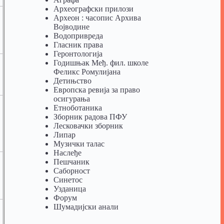
Археографски прилози
Археон : часопис Архива
Војводине
Водопривреда
Гласник права
Геронтологија
Годишњак Међ. фил. школе
Феликс Ромулијана
Детињство
Европска ревија за право
осигурања
Eтноботаника
Зборник радова ПФУ
Лесковачки зборник
Липар
Музички талас
Наслеђе
Пешчаник
Саборност
Синетос
Узданица
Форум
Шумадијски анали