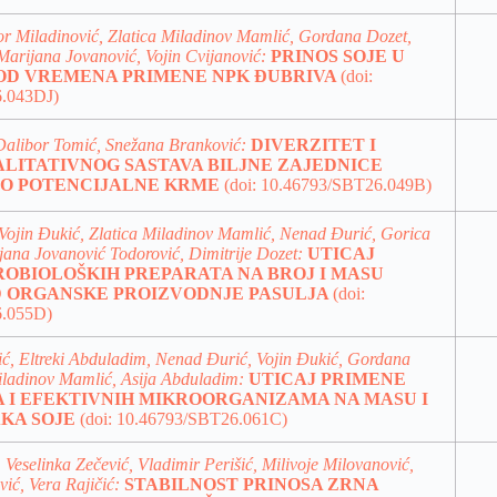
or Miladinović, Zlatica Miladinov Mamlić, Gordana Dozet,
Marijana Jovanović, Vojin Cvijanović:
PRINOS SOJE U
 OD VREMENA PRIMENE NPK ĐUBRIVA
(doi:
.043DJ)
Dalibor Tomić, Snežana Branković:
DIVERZITET I
ALITATIVNOG SASTAVA BILJNE ZAJEDNICE
AO POTENCIJALNE KRME
(doi: 10.46793/SBT26.049B)
Vojin Đukić, Zlatica Miladinov Mamlić, Nenad Đurić, Gorica
jana Jovanović Todorović, Dimitrije Dozet:
UTICAJ
ROBIOLOŠKIH PREPARATA NA BROJ I MASU
 ORGANSKE PROIZVODNJE PASULJA
(doi:
6.055D)
ć, Eltreki Abduladim, Nenad Đurić, Vojin Đukić, Gordana
Miladinov Mamlić, Asija Abduladim:
UTICAJ PRIMENE
A I EFEKTIVNIH MIKROORGANIZAMA NA MASU I
AKA SOJE
(doi: 10.46793/SBT26.061C)
 Veselinka Zečević, Vladimir Perišić, Milivoje Milovanović,
ić, Vera Rajičić:
STABILNOST PRINOSA ZRNA