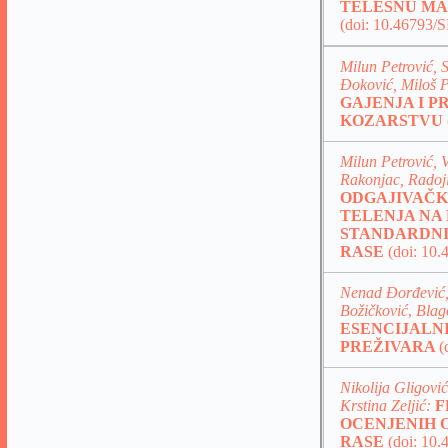
TELESNU MA
(doi: 10.46793/
Milun Petrović, 
Đoković, Miloš P
GAJENJA I 
KOZARSTVU
Milun Petrović,
Rakonjac, Radoji
ODGAJIVAČK
TELENJA NA
STANDARDNI
RASE
(doi: 10
Nenad Đorđević,
Božičković
,
Blag
ESENCIJALNI
PREŽIVARA
(
Nikolija Gligovi
Krstina Zeljić:
F
OCENJENIH O
RASE
(doi: 10