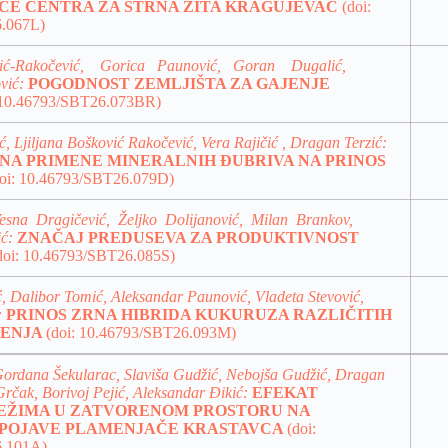
ICE CENTRA ZA STRNA ŽITA KRAGUJEVAC
(doi:
.067L)
ović-Rakočević, Gorica Paunović, Goran Dugalić,
vić:
POGODNOST ZEMLJIŠTA ZA GAJENJE
 10.46793/SBT26.073BR)
, Ljiljana Bošković Rakočević, Vera Rajičić , Dragan Terzić:
INA PRIMENE MINERALNIH ĐUBRIVA NA PRINOS
doi: 10.46793/SBT26.079D)
esna Dragičević, Željko Dolijanović, Milan Brankov,
ić:
ZNAČAJ PREDUSEVA ZA PRODUKTIVNOST
doi: 10.46793/SBT26.085S)
 Dalibor Tomić, Aleksandar Paunović, Vladeta Stevović,
:
PRINOS ZRNA HIBRIDA KUKURUZA RAZLIČITIH
RENJA
(doi: 10.46793/SBT26.093M)
Gordana Šekularac, Slaviša Gudžić, Nebojša Gudžić, Dragan
rčak, Borivoj Pejić, Aleksandar Đikić:
EFEKAT
EŽIMA U ZATVORENOM PROSTORU NA
 POJAVE PLAMENJAČE KRASTAVCA
(doi:
6.101A)