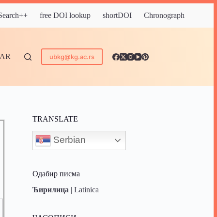
 Search++
free DOI lookup
shortDOI
Chronograph
DAR
ubkg@kg.ac.rs
TRANSLATE
Serbian
Одабир писма
Ћирилица
|
Latinica