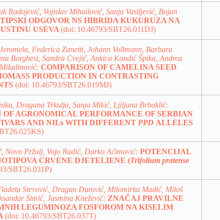
uk Radojević, Vojislav Mihailović, Sanja Vasiljević, Bojan
TIPSKI ODGOVOR NS HIBRIDA KUKURUZA NA
USTINU USEVA
(doi: 10.46793/SBT26.011DJ)
Jeromela, Federica Zanetti, Johann Vollmann, Barbara
nna Borghesi, Sandra Cvejić, Ankica Kondić Špika, Andrea
Miladinović:
COMPARISON OF CAMELINA SEED
BIOMASS PRODUCTION IN CONTRASTING
NTS
(doi: 10.46793/SBT26.019MJ)
ika, Dragana Trkulja, Sanja Mikić, Ljiljana Brbaklić:
 OF AGRONOMICAL PERFORMANCE OF SERBIAN
IVARS AND NILs WITH DIFFERENT
PPD
ALLELES
/SBT26.025KS)
ć, Novo Pržulj, Vojo Radić, Darko Aćimović:
POTENCIJAL
OTIPOVA CRVENE DJETELIENE (
Trifolium pratense
793/SBT26.031P)
Vladeta Stevović, Dragan Đurović, Milomirka Madić, Miloš
eksandar Simić, Jasmina Knežević:
ZNAČAJ PRAVILNE
MNIH LEGUMINOZA FOSFOROM NA KISELIM
A
(doi: 10.46793/SBT26.037T)