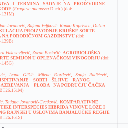
NIVA I TERMINA SADNJE NA PROIZVODNE
AGODE
(
Fragaria
ananassa
Duch.) (doi:
6.131M)
lan Jovanović, Biljana Veljković, Ranko Koprivica, Dušan
KULACIJA PROIZVODNJE KRUŠKE SORTE
 NA PORODIČNOM GAZDINSTVU
(doi:
.139B)
ra Vukosavljević, Zoran Bosiočić:
AGROBIOLOŠKA
ORTE SEMIJON U OPLENAČKOM VINOGORJU
(doi:
6.145G)
vić, Ivana Glišić, Milena Đorđević, Sanja Radičević,
ISPITIVANJE SORTI ŠLJIVE RANOG
AZREVANJA PLODA NA
PODRUČJU ČAČKA
/SBT26.151M)
ić, Tatjana Jovanović-Cvetković:
KOMPARATIVNE
IKE INTERSPECIES HIBRIDA VINOVE LOZE I
ING RAJNSKI U USLOVIMA BANJALUČKE REGIJE
SBT26.161S)