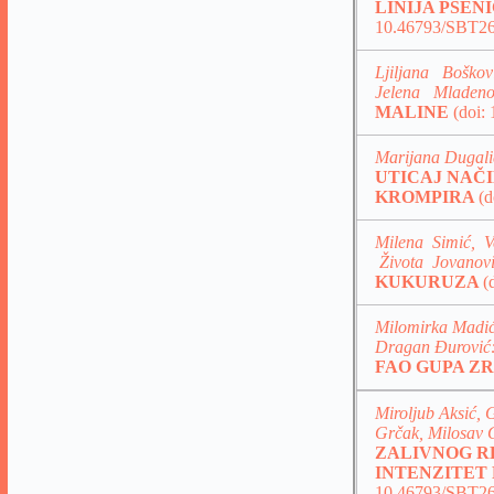
LINIJA PŠEN
10.46793/SBT26
Ljiljana Bošk
Jelena Mladeno
MALINE
(doi:
Marijana Dugalić
UTICAJ NAČ
KROMPIRA
(
Milena Simić, V
Života Jovanov
KUKURUZA
(
Milomirka Madić,
Dragan Đurović
FAO GUPA Z
Miroljub Aksić, 
Grčak, Milosav G
ZALIVNOG R
INTENZITET
10.46793/SBT2