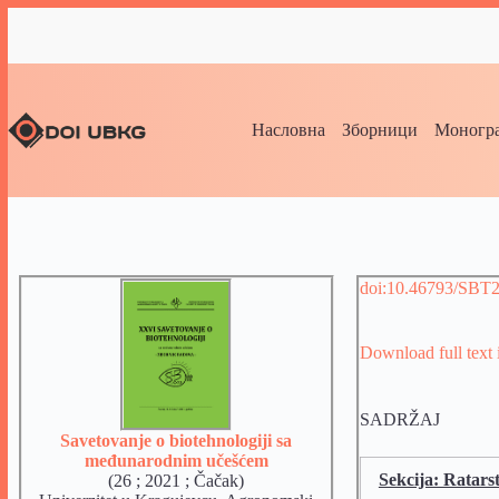
Насловна
Зборници
Моногра
doi:10.46793/SBT
Download full text
SADRŽAJ
Savetovanje o biotehnologiji sa
međunarodnim učešćem
Sekcija: Ratarst
(26 ; 2021 ; Čačak)