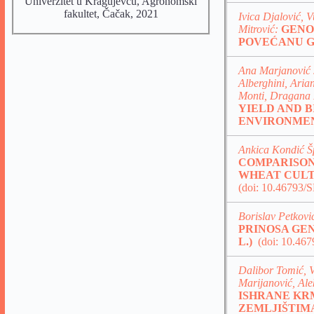
Univerzitet u Kragujevcu, Agronomski
fakultet, Čačak, 2021
Ivica Djalović, V
Mitrović:
GENO
POVEĆANU G
Ana Marjanović 
Alberghini, Aria
Monti, Dragana 
YIELD AND 
ENVIRONME
Ankica Kondić Šp
COMPARISON
WHEAT CULT
(doi: 10.46793
Borislav Petkovi
PRINOSA GEN
L.)
(doi: 10.46
Dalibor Tomić, 
Marijanović, Al
ISHRANE KR
ZEMLJIŠTIM