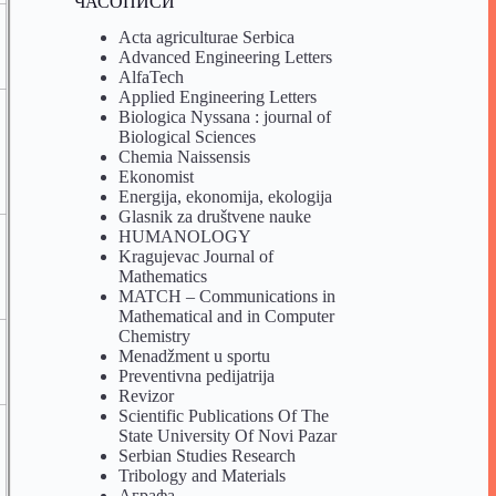
ЧАСОПИСИ
Acta agriculturae Serbica
Advanced Engineering Letters
AlfaTech
Applied Engineering Letters
Biologica Nyssana : journal of
Biological Sciences
Chemia Naissensis
Ekonomist
Energija, ekonomija, ekologija
Glasnik za društvene nauke
HUMANOLOGY
Kragujevac Journal of
Mathematics
MATCH – Communications in
Mathematical and in Computer
Chemistry
Menadžment u sportu
Preventivna pedijatrija
Revizor
Scientific Publications Of The
State University Of Novi Pazar
Serbian Studies Research
Tribology and Materials
Аграфа