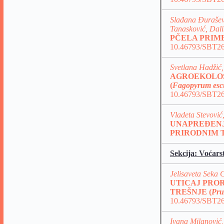
Slađana Đurašev
Tanasković, Dali
PČELA PRIM
10.46793/SBT26
Svetlana Hadžić
AGROEKOLOŠ
(
Fagopyrum es
10.46793/SBT26
Vladeta Stevovi
UNAPREĐENJ
PRIRODNIM 
Sekcija: Voćars
Jelisaveta Seka 
UTICAJ PRO
TREŠNJE (
Pru
10.46793/SBT26
Ivana Milanović,