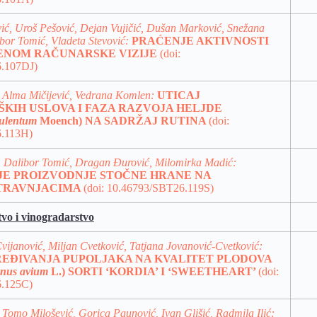
ić, Uroš Pešović, Dejan Vujičić, Dušan Marković, Snežana
bor Tomić, Vladeta Stevović:
PRAĆENJE AKTIVNOSTI
ENOM RAČUNARSKE VIZIJE
(doi:
.107DJ)
, Alma Mičijević, Vedrana Komlen:
UTICAJ
KIH USLOVA I
FAZA RAZVOJA HELJDE
culentum
Moench) NA SADRŽAJ RUTINA
(doi:
.113H)
ć, Dalibor Tomić, Dragan Đurović, Milomirka Madić:
E PROIZVODNJE STOČNE HRANE NA
TRAVNJACIMA
(doi: 10.46793/SBT26.119S)
tvo i vinogradarstvo
Cvijanović, Miljan Cvetković, Tatjana Jovanović-Cvetković:
REĐIVANJA PUPOLJAKA NA KVALITET PLODOVA
nus avium
L.) SORTI ‘KORDIA’ I ‘SWEETHEART’
(doi:
.125C)
 Tomo Milošević, Gorica Paunović, Ivan Glišić, Radmila Ilić: