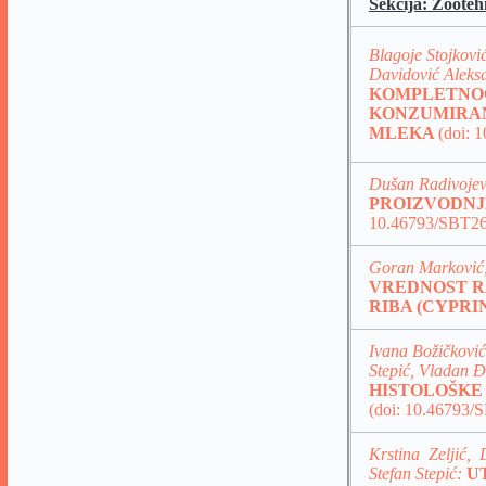
Sekcija: Zooteh
Blagoje Stojkovi
Davidović Aleks
KOMPLETNOG
KONZUMIRANJ
MLEKA
(doi: 
Dušan Radivojev
PROIZVODN
10.46793/SBT26
Goran Marković,
VREDNOST R
RIBA (CYPRI
Ivana Božičković
Stepić, Vladan 
HISTOLOŠKE
(doi: 10.46793/
Krstina Zeljić,
Stefan Stepić:
U