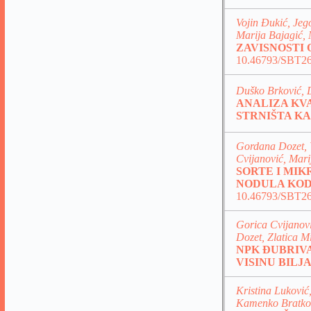
Vojin Đukić, Jeg
Marija Bajagić, 
ZAVISNOSTI
10.46793/SBT26
Duško Brković, 
ANALIZA KV
STRNIŠTA K
Gordana Dozet, 
Cvijanović, Mari
SORTE I MIK
NODULA KOD
10.46793/SBT2
Gorica Cvijanovi
Dozet, Zlatica 
NPK ĐUBRIV
VISINU BILJ
Kristina Luković,
Kamenko Bratkov