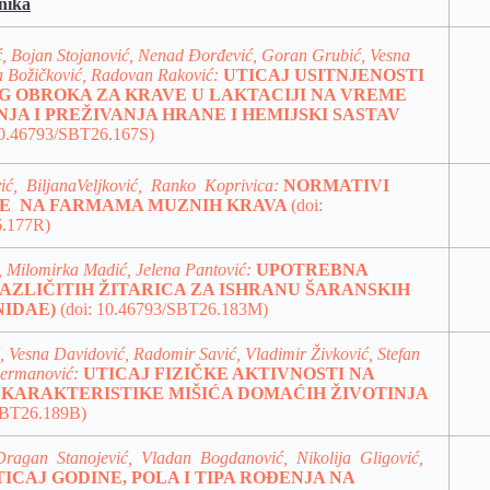
nika
ć, Bojan Stojanović, Nenad Đorđević, Goran Grubić, Vesna
a Božičković, Radovan Raković:
UTICAJ USITNJENOSTI
 OBROKA ZA KRAVE U LAKTACIJI NA VREME
A I PREŽIVANJA HRANE I HEMIJSKI SASTAV
10.46793/SBT26.167S)
ić, BiljanaVeljković, Ranko Koprivica:
NORMATIVI
JE NA
FARMAMA MUZNIH KRAVA
(doi:
.177R)
 Milomirka Madić, Jelena Pantović:
UPOTREBNA
AZLIČITIH ŽITARICA ZA ISHRANU ŠARANSKIH
NIDAE)
(doi: 10.46793/SBT26.183M)
, Vesna Davidović, Radomir Savić, Vladimir Živković, Stefan
Đermanović:
UTICAJ FIZIČKE AKTIVNOSTI NA
 KARAKTERISTIKE MIŠIĆA DOMAĆIH ŽIVOTINJA
SBT26.189B)
 Dragan Stanojević, Vladan Bogdanović, Nikolija Gligović,
TICAJ GODINE, POLA I TIPA ROĐENJA NA