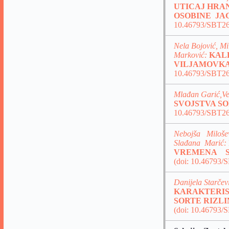
UTICAJ HRA
OSOBINE J
10.46793/SBT2
Nela Bojović, Mi
Marković:
KAL
VILJAMOVKA
10.46793/SBT26
Mlađan Garić,Ve
SVOJSTVA S
10.46793/SBT2
Nebojša Miloše
Slađana Marić:
VREMENA S
(doi: 10.46793
Danijela Starčev
KARAKTERIST
SORTE RIZL
(doi: 10.46793/