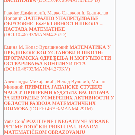
ВАСПИТАЊА
(DOI:10.46793/MANM4.254D)
Радојко Дамјановић, Марко Славковић, Бранислав
Поповић
ЛАТЕРАЛНО УНАПРЕЂИВАЊЕ
ОБРАЗОВНЕ ЕФЕКТИВНОСТИ ШКОЛА –
НАСТАВА МАТЕМАТИКЕ
(DOI:10.46793/MANM4.267D)
Емина М. Копас-Вукашиновић
МАТЕМАТИКА У
ПРЕДШКОЛСКОЈ УСТАНОВИ И ШКОЛИ:
ПРОГРАМСКА ОДРЕЂЕЊА И МОГУЋНОСТИ
ОСТВАРИВАЊА КОНТИНУИТЕТА
(DOI:10.46793/MANM4.279KV)
Александра Михајловић, Ненад Вуловић, Милан
Миликић
ПРИМЕНА ЈАПАНСКЕ СТУДИЈЕ
ЧАСА У ПРИПРЕМИ БУДУЋИХ ВАСПИТАЧА
ЗА ИЗВОЂЕЊЕ УСМЕРЕНИХ АКТИВНОСТИ У
ОБЛАСТИ РАЗВОЈА МАТЕМАТИЧКИХ
ПОЈМОВА
(DOI:10.46793/MANM4.291M)
Vana Colić
POZITIVNE I NEGATIVNE STRANE
PET METODIČKIH PRISTUPA U RANOM
MATEMATIČKOM OBRAZOVANJU