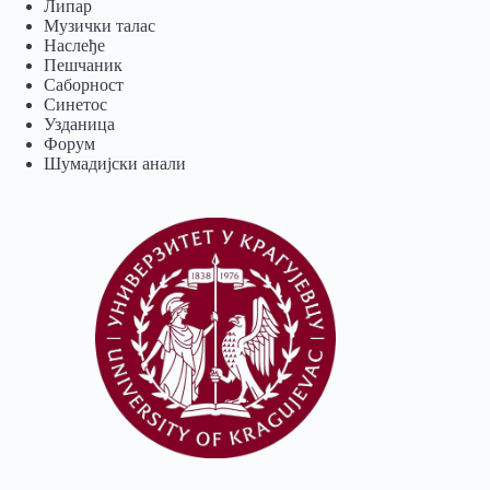
Липар
Музички талас
Наслеђе
Пешчаник
Саборност
Синетос
Узданица
Форум
Шумадијски анали