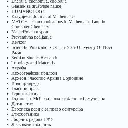
Energija, ekonomija, ekologija
Glasnik za društvene nauke
HUMANOLOGY
Kragujevac Journal of Mathematics
MATCH – Communications in Mathematical and in
Computer Chemistry
Menadžment u sportu
Preventivna pedijatrija
Revizor
Scientific Publications Of The State University Of Novi
Pazar
Serbian Studies Research
Tribology and Materials
Аграфа
Археографски прилози
Археон : часопис Архива Војводине
Водопривреда
Гласник права
Геронтологија
Годишњак Међ. фил. школе Феликс Ромулијана
Детињство
Европска ревија за право осигурања
Eтноботаника
Зборник радова ПФУ
Лесковачки зборник