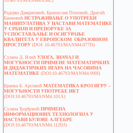
10.46793/MANM4.058L)
Радојко Дамјановић, Бранислав Поповић, Драгић
Банковић
ИСТРАЖИВАЊЕ О УПОТРЕБИ
МАНИПУЛАТИВА У НАСТАВИ МАТЕМАТИКЕ
У СРБИЈИ И ПРЕПОРУКЕ ЗА
УСПОСТАВЉАЊЕ И ОСИГУРАЊЕ
КВАЛИТЕТА У ЕВРОПСКОМ ОБРАЗОВНОМ
ПРОСТОРУ
(DOI: 10.46793/MANM4.077D)
Сузана Д. Илић
УЛОГА, ЗНАЧАЈ И
МОГУЋНОСТИ ПРИМЕНЕ МАТЕМАТИЧКИХ
И ДИДАКТИЧКИХ ИГАРА НА ЧАСОВИМА
МАТЕМАТИКЕ
(DOI:10.46793/MANM4.090I)
Бранка Б. Арсовић
МАТЕМАТИКА КРОЗ ИГРУ –
МОГУЋНОСТИ УПОТРЕБЕ ИКТ
(DOI:10.46793/MANM4.101A)
Сузана Ђорђевић
ПРИМЕНА
ИНФОРМАЦИОНИХ ТЕХНОЛОГИЈА У
НАСТАВИ БУЛОВЕ АЛГЕБРЕ
(DOI:10.46793/MANM4.112DJ)