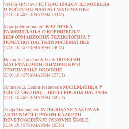
Veselin Mićanović
ICT KAO IZAZOV ILI POTREBA
U POČETNOJ NASTAVI MATEMATIKE
(DOI:10.46793/MANM4.131M)
Марија Милинковић
КРИТИЧКА
РАЗМИШЉАЊА О КОРИШЋЕЊУ
ИНФОРМАЦИОНИХ ТЕХНОЛОГИЈА У
ПОЧЕТНОЈ НАСТАВИ МАТЕМАТИКЕ
(DOI:10.46793/MANM4.146M)
Ирена Б. Голубовић-Илић
ПОЧЕТНИ
МАТЕМАТИЧКИ ПОЈМОВИ КРОЗ
УПОЗНАВАЊЕ ОКОЛИНЕ
(DOI:10.46793/MANM4.157GI)
Оливера Д. Цекић-Јовановић
МАТЕМАТИКА У
СВЕТУ ОКО НАС – ИНТЕГРИСАНА НАСТАВА
(DOI:10.46793/MANM4.169CJ)
Arzija Mahmutović
INTEGRISANE NASTAVNE
AKTIVNOSTI U PRVOM RAZREDU
DEVETOGODIŠNJE OSNOVNE ŠKOLE
(DOI:10.46793/MANM4.183M)