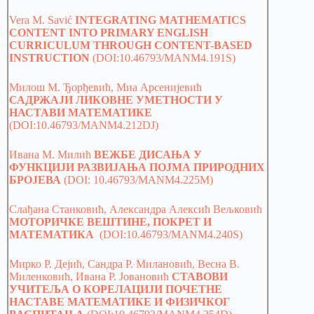
Vera M. Savić
INTEGRATING MATHEMATICS
CONTENT INTO PRIMARY ENGLISH
CURRICULUM THROUGH CONTENT-BASED
INSTRUCTION
(DOI:10.46793/MANM4.191S)
Милош M. Ђорђевић, Миа Арсенијевић
САДРЖАЈИ ЛИКОВНЕ УМЕТНОСТИ У
НАСТАВИ МАТЕМАТИКЕ
(DOI:10.46793/MANM4.212DJ)
Ивана M. Милић
ВЕЖБЕ ДИСАЊА У
ФУНКЦИЈИ РАЗВИЈАЊА ПОЈМА ПРИРОДНИХ
БРОЈЕВА
(DOI: 10.46793/MANM4.225M)
Слађана Станковић, Александра Алексић Вељковић
МОТОРИЧКЕ ВЕШТИНЕ, ПОКРЕТ И
МАТЕМАТИКА
(DOI:10.46793/MANM4.240S)
Мирко Р. Дејић, Сандра Р. Милановић, Весна В.
Миленковић, Ивана Р. Јовановић
СТАВОВИ
УЧИТЕЉА О КОРЕЛАЦИЈИ ПОЧЕТНЕ
НАСТАВЕ МАТЕМАТИКЕ И ФИЗИЧКОГ