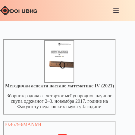
Методички аспекти наставе математике IV (2021)
Зборник радова са четвртог међународног научног
скупа одржаног 2–3. новембра 2017. године на
Факултету педагошких наука у Јагодини
10.46793/MANM4