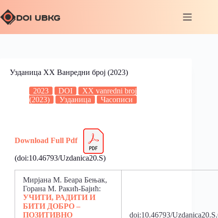
Узданица XX Ванредни број (2023)
2023
DOI
XX vanredni broj
(2023)
Узданица
Часописи
Download Full Pdf
(doi:10.46793/Uzdanica20.S)
Мирјана М. Беара Бењак,
Горана М. Ракић-Бајић:
УЧИТИ, РАДИТИ И
БИТИ ДОБРО –
ПОЗИТИВНО
doi:10.46793/Uzdanica20.