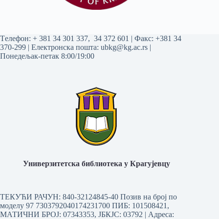
Tелефон:
+ 381 34 301 337
,
34 372 601
| Факс: +381 34
370-299 | Електронска пошта:
ubkg@kg.ac.rs
|
Понедељак-петак 8:00/19:00
Универзитетска библиотека у Крагујевцу
ТЕКУЋИ РАЧУН: 840-32124845-40 Позив на број по
моделу 97 7303792040174231700
ПИБ: 101508421,
МАТИЧНИ БРОЈ: 07343353, ЈБКЈС: 03792 | Aдреса: