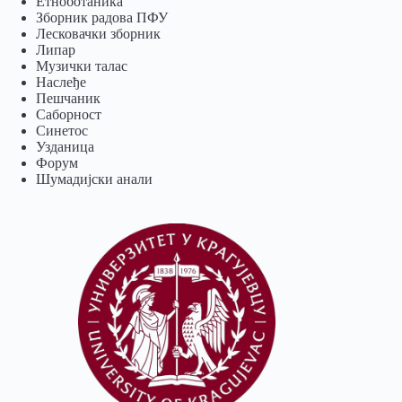
Eтноботаника
Зборник радова ПФУ
Лесковачки зборник
Липар
Музички талас
Наслеђе
Пешчаник
Саборност
Синетос
Узданица
Форум
Шумадијски анали