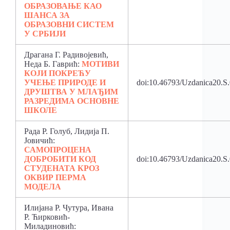
ОБРАЗОВАЊЕ КАО
ШАНСА ЗА
ОБРАЗОВНИ СИСТЕМ
У СРБИЈИ
Драгана Г. Радивојевић,
Неда Б. Гаврић:
МОТИВИ
КОЈИ ПОКРЕЋУ
УЧЕЊЕ ПРИРОДЕ И
doi:10.46793/Uzdanica20.S
ДРУШТВА У МЛАЂИМ
РАЗРЕДИМА ОСНОВНЕ
ШКОЛЕ
Рада Р. Голуб, Лидија П.
Јовичић:
САМОПРОЦЕНА
ДОБРОБИТИ КОД
doi:10.46793/Uzdanica20.S
СТУДЕНАТА КРОЗ
ОКВИР ПЕРМА
МОДЕЛА
Илијана Р. Чутура, Ивана
Р. Ћирковић-
Миладиновић: