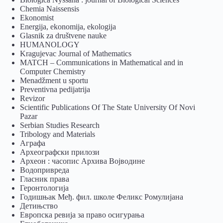
Chemia Naissensis
Ekonomist
Energija, ekonomija, ekologija
Glasnik za društvene nauke
HUMANOLOGY
Kragujevac Journal of Mathematics
MATCH – Communications in Mathematical and in
Computer Chemistry
Menadžment u sportu
Preventivna pedijatrija
Revizor
Scientific Publications Of The State University Of Novi
Pazar
Serbian Studies Research
Tribology and Materials
Аграфа
Археографски прилози
Археон : часопис Архива Војводине
Водопривреда
Гласник права
Геронтологија
Годишњак Међ. фил. школе Феликс Ромулијана
Детињство
Европска ревија за право осигурања