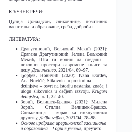
КЉУЧНЕ РЕЧИ:
Џулија Доналдсон, сликовнице, позитивно
васпитање и образовање, срећа, добробит
ЛИТЕРАТУРА:
Драгутиновић, Вељковић Мекић (2021):
Драгана Драгутиновић, Јелена Вељ
ковић
Мекић,
Шта ти волиш да гледаш?
–
ликовни простори савремене књиге за
децу,
Детињство
, 2021/04, 89–97.
Ђорђев, Новичић (2020): Ivana Đorđev,
Ana Novičić, Slikovnica u prostorima
detinjstva – osvrt na istoriju nastanka, značaj i
ulogu slikovnica u dečjem razvoju,
Krugovi
detinjstv
a
, br. 1, 22–40.
Зорић, Велишек-Брашко (2021): Милена
Зорић, Отилиа Велишек-Брашко,
Сликовница – корак ка инклузивном
друштву,
Детињство
, 2021/04, 78–88.
Основе програма предшколског васпитања
и образовања – Године узлет
а
,
преузето