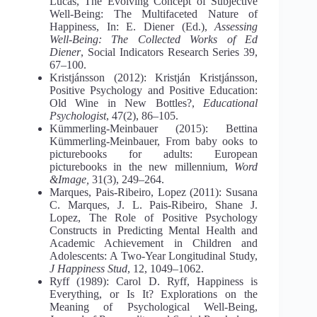
Lucas, The Evolving Concept of Subjective
Well-Being: The Multifaceted Nature of
Happiness, In: E. Diener (Еd.),
Assessing
Well-Being: The Collected Works of Ed
Diener
,
Social Indicators Research Series 39,
67–100.
Kristjánsson (2012): Kristján Kristjánsson,
Positive Psychology and Positive Edu
cation:
Old Wine in New Bottles?,
Educational
Psychologist
, 47(2), 86–105.
Kümmerling-Meinbauer
(2015):
Bettina
Kümmerling-Meinbauer,
From
baby
ooks to
picturebooks for adults: European
picturebooks in the new millennium,
Word
&
Image
,
31(3), 249–264.
Marques, Pais-Ribeiro, Lopez (2011): Susana
C. Marques, J. L. Pais-Ribeiro,
Shane J.
Lopez, The Role of Positive Psychology
Constructs in Predicting Mental Health
and
Academic Achievement in Children and
Adolescents: A Two-Year Longitudinal Study,
J Happiness Stud
, 12, 1049–1062.
Ryff (1989): Carol D. Ryff, Happiness is
Everything, or Is It? Explorations on the
Meaning of Psychological Well-Being,