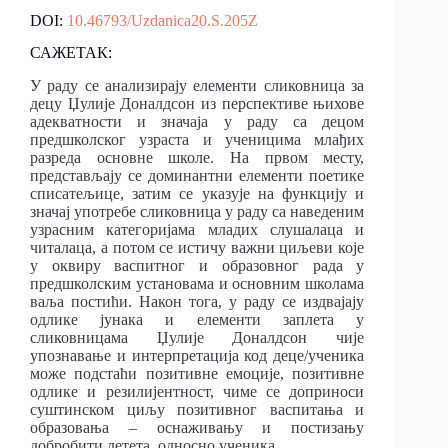
DOI:
10.46793/Uzdanica20.S.205Z
САЖЕТАК:
У раду се анализирају елементи сликовница за
децу Џулије Доналд
сон из перспективе њихове
адекватности и значаја у раду са децом
предшколског узраста
и ученицима млађих
разреда основне школе. На првом месту,
представљају се доми
нантни елементи поетике
списатељице, затим се указује на функцију и
значај употребе
сликовница у раду са наведеним
узрасним категоријама младих слушалаца и
читалаца, а
потом се истичу важни циљеви које
у оквиру васпитног и образовног рада у
предшкол
ским установама и основним школама
ваља постићи. Након тога, у раду се издвајају
одлике јунака и елементи заплета у
сликовницама Џулије Доналдсон чије
упознавање и
интерпретација код деце/ученика
може подстаћи позитивне емоције, позитивне
одлике и
резилијентност, чиме се доприноси
суштинском циљу позитивног васпитања и
образова
ња – оснаживању и постизању
добробити детета, односно ученика.