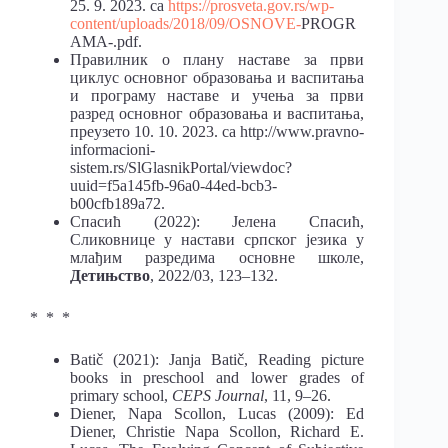
25. 9. 2023. са
https://prosveta.gov.rs/wp-
content/uploads/2018/09/OSNOVE-
PROGR
AMA-.pdf.
Правилник о плану наставе за први
циклус основног образовања и васпита
ња
и програму наставе и учења за први
разред основног образовања и васпитања,
преузето 10. 10. 2023. са http://www.pravno-
informacioni-
sistem.rs/SlGlasnikPortal/
viewdoc?
uuid=f5a145fb-96a0-44ed-bcb3-
b00cfb189a72.
Спасић (2022): Јелена Спасић,
Сликовнице у настави српског језика у
млађим
разредима основне школе,
Детињство
, 2022/03, 123–132.
* * *
Batič (2021): Janja Batič, Reading picture
books in preschool and lower grades of
primary school,
CEPS Journal
, 11, 9–26.
Diener, Napa Scollon, Lucas (2009): Ed
Diener, Christie Napa Scollon, Richard
E.