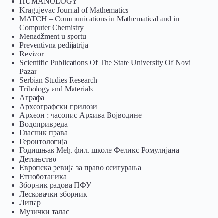
HUMANOLOGY
Kragujevac Journal of Mathematics
MATCH – Communications in Mathematical and in
Computer Chemistry
Menadžment u sportu
Preventivna pedijatrija
Revizor
Scientific Publications Of The State University Of Novi
Pazar
Serbian Studies Research
Tribology and Materials
Аграфа
Археографски прилози
Археон : часопис Архива Војводине
Водопривреда
Гласник права
Геронтологија
Годишњак Међ. фил. школе Феликс Ромулијана
Детињство
Европска ревија за право осигурања
Eтноботаника
Зборник радова ПФУ
Лесковачки зборник
Липар
Музички талас