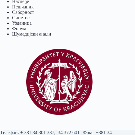
Наслеђе
Пешчаник
Саборност
Синетос
Узданица
Форум
Шумадијски анали
Tелефон:
+ 381 34 301 337
,
34 372 601
| Факс: +381 34