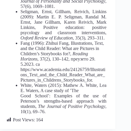
J
ournal of Personality and Social Psychology
,
57(6),
1069–1081.
Seligman, Ernst, Gillham, Reivich, Linkins
(2009): Martin E. P. Seligman, Randal
M.
Ernst, Jane Gillham, Karen Reivich, Mark
Linkins, Positive education: positive
psycol
ogy and classroom interventions,
Oxford Review of Education
, 35(3), 293–311.
Fang (1996): Zhihui Fang, Illustrations, Text,
and the Child Reader: What are Pic
tures in
Children’s Storybooks for?,
Reading
Horizons
, 37(2), 130–142, преузето 29.
5.
2023.
са
https://www.academia.edu/24126759/Illustrati
ons_Text_and_the_Child_Read
er_What_are_
Pictures_in_Childrens_Storybooks_for.
White, Waters (2015): Mathew A. White, Lea
E. Waters, A case study of ’The
Good School’: Examples of the use of
Peterson’s strengths-based approach with
students,
The Journal of Positive Psychology
,
10(1), 69–76.
Post Views:
164