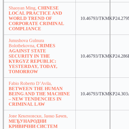
Shaoyan Ming,
CHINESE
LOCAL PRACTICE AND
WORLD TREND OF
10.46793/TKMKP24.27
CORPORATE CRIMINAL
COMPLIANCE
Junushova Gulnura
Bolotbekovna,
CRIMES
AGAINST STATE
SECURITY IN THE
10.46793/TKMKP24.286
KYRGYZ REPUBLIC:
YESTERDAY, TODAY,
TOMORROW
Fabio Roberto D’Avila,
BETWEEN THE HUMAN
BEING AND THE MACHINE
10.46793/TKMKP24.303
– NEW TENDENCIES IN
CRIMINAL LAW
Јове Кекеновски, Јанко Бачев,
МЕЂУНАРОДНИ
КРИВИЧНИ СИСТЕМ