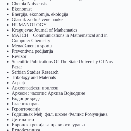
Chemia Naissensis
Ekonomist
Energija, ekonomija, ekologija
Glasnik za društvene nauke
HUMANOLOGY
Kragujevac Journal of Mathematics
MATCH – Communications in Mathematical and in
Computer Chemistry
Menadžment u sportu
Preventivna pedijatrija
Revizor
Scientific Publications Of The State University Of Novi
Pazar
Serbian Studies Research
Tribology and Materials
Аграфа
Археографски прилози
Археон : часопис Архива Војводине
Водопривреда
Гласник права
Геронтологија
Годишњак Међ. фил. школе Феликс Ромулијана
Детињство
Европска ревија за право осигурања
Eтноботаника