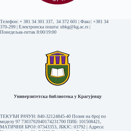
Tелефон:
+ 381 34 301 337
,
34 372 601
| Факс: +381 34
370-299 | Електронска пошта:
ubkg@kg.ac.rs
|
Понедељак-петак 8:00/19:00
Универзитетска библиотека у Крагујевцу
ТЕКУЋИ РАЧУН: 840-32124845-40 Позив на број по
моделу 97 7303792040174231700
ПИБ: 101508421,
МАТИЧНИ БРОЈ: 07343353, ЈБКЈС: 03792 | Aдреса: