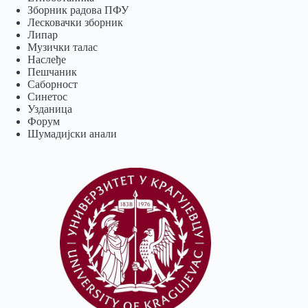
Зборник радова ПФУ
Лесковачки зборник
Липар
Музички талас
Наслеђе
Пешчаник
Саборност
Синетос
Узданица
Форум
Шумадијски анали