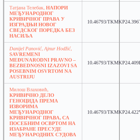
Татјана Телебак,
НАПОРИ
МЕЂУНАРОДНОГ
КРИВИЧНОГ ПРАВА У
10.46793/TKMKP24.396
ИЗГРАДЊИ НОВОГ
СВЕДСКОГ ПОРЕДКА БЕЗ
НАСИЉА
Danijel Panović
,
Ajnur Hodžić
,
SAVREMENI
MEĐUNARODNI PRAVNO –
10.46793/TKMKP24.409
BEZBEDNOSNI IZAZOVI SA
POSEBNIM OSVRTOM NA
AUSTRIJU
Милош Влаховић,
КРИВИЧНО ДЕЛО
ГЕНОЦИДА ПРЕМА
ИЗВОРИМА
МЕЂУНАРОДНОГ
10.46793/TKMKP24.422
КРИВИЧНОГ ПРАВА, СА
ПОСЕБНИМ ОСВРТОМ НА
ИЗАБРАНЕ ПРЕСУДЕ
МЕЂУНАРОДНИХ СУДОВА