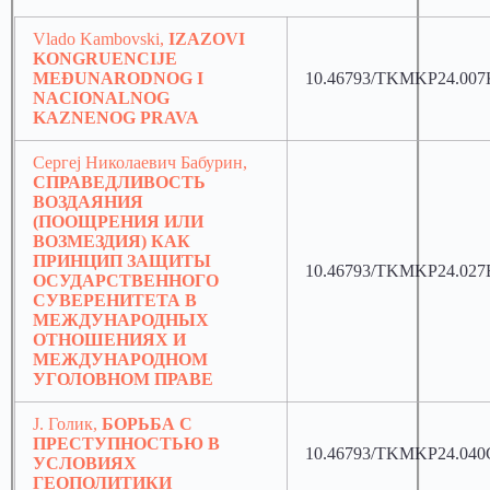
Vlado Kambovski,
IZAZOVI
KONGRUENCIJE
MEĐUNARODNOG I
10.46793/TKMKP24.007
NACIONALNOG
KAZNENOG PRAVA
Сергеj Николаевич Бабурин,
СПРАВЕДЛИВОСТЬ
ВОЗДАЯНИЯ
(ПООЩРЕНИЯ ИЛИ
ВОЗМЕЗДИЯ) КАК
ПРИНЦИП ЗАЩИТЫ
10.46793/TKMKP24.027
ОСУДАРСТВЕННОГО
СУВЕРЕНИТЕТА В
МЕЖДУНАРОДНЫХ
ОТНОШЕНИЯХ И
МЕЖДУНАРОДНОМ
УГОЛОВНОМ ПРАВЕ
J. Голик,
БОРЬБА С
ПРЕСТУПНОСТЬЮ В
10.46793/TKMKP24.040
УСЛОВИЯХ
ГЕОПОЛИТИКИ