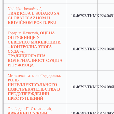
Nedeljko Jovančević,
TRADICIJA U SUDARU SA
10.46793/TKMKP24.045
GLOBALICAZIJOM U
KRIVIČNOM POSTUPKU
Гордана Лажетић,
ОЦЕНА
ОПТУЖНИЦЕ У
СЕВЕРНОЈ МАКЕДОНИЈИ
– КОНТРОЛНА УЛОГА
10.46793/TKMKP24.060
СУДА vs.
ТРАДИЦИОНАЛНA
КОЛЕГИЈАЛНОСТ СУДИЈА
И ТУЖИОЦА
Минязева Татьяна Федоровна,
РОЛЬ
ИНТЕЛЛЕКТУАЛЬНОГО
10.46793/TKMKP24.086
ПОДСТРЕКАТЕЛЬСТВА В
ПРЕДУПРЕЖДЕНИИ
ПРЕСТУПЛЕНИЙ
Слободан П. Стојановић,
ДРЖАВНИ СУДОВИ –
10.46793/TKMKP24.095