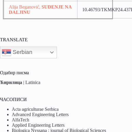
Alija Beganović,
SUĐENJE NA
10.46793/TKMKP24.437
DALJINU
TRANSLATE
Serbian
Одабир писма
Ћирилица
|
Latinica
ЧАСОПИСИ
Acta agriculturae Serbica
Advanced Engineering Letters
AlfaTech
Applied Engineering Letters
Biologica Nyssana : journal of Biological Sciences