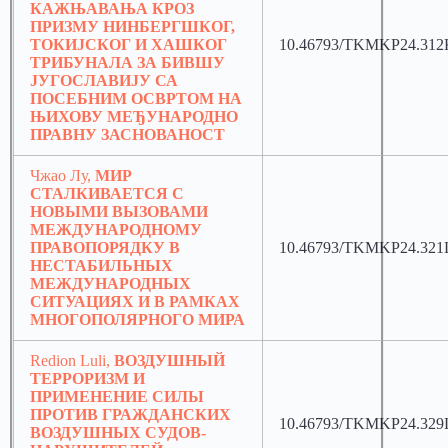
КАЖЊАВАЊА КРОЗ
ПРИЗМУ НИНБЕРГШКОГ,
ТОКИЈСКОГ И ХАШКОГ
10.46793/TKMKP24.312
ТРИБУНАЛА ЗА БИВШУ
ЈУГОСЛАВИЈУ СА
ПОСЕБНИМ ОСВРТОМ НА
ЊИХОВУ МЕЂУНАРОДНО
ПРАВНУ ЗАСНОВАНОСТ
Чжао Лу,
МИР
СТАЛКИВАЕТСЯ С
НОВЫМИ ВЫЗОВАМИ
МЕЖДУНАРОДНОМУ
ПРАВОПОРЯДКУ В
10.46793/TKMKP24.321
НЕСТАБИЛЬНЫХ
МЕЖДУНАРОДНЫХ
СИТУАЦИЯХ И В РАМКАХ
МНОГОПОЛЯРНОГО МИРА
Redion Luli,
ВОЗДУШНЫЙ
ТЕРРОРИЗМ И
ПРИМЕНЕНИЕ СИЛЫ
ПРОТИВ ГРАЖДАНСКИХ
10.46793/TKMKP24.329
ВОЗДУШНЫХ СУДОВ-