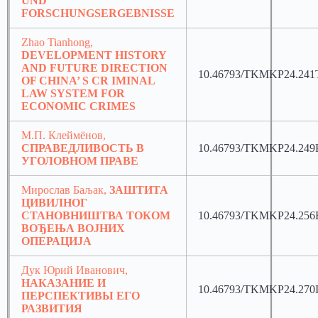
UND
FORSCHUNGSERGEBNISSE
Zhao Tianhong,
DEVELOPMENT HISTORY
AND FUTURE DIRECTION
10.46793/TKMKP24.241
OF CHINA’ S CR IMINAL
LAW SYSTEM FOR
ECONOMIC CRIMES
М.П. Клеймёнов,
СПРАВЕДЛИВОСТЬ В
10.46793/TKMKP24.249
УГОЛОВНОМ ПРАВЕ
Мирослав Баљак,
ЗАШТИТА
ЦИВИЛНОГ
СТАНОВНИШТВА ТОКОМ
10.46793/TKMKP24.256
ВОЂЕЊА ВОЈНИХ
ОПЕРАЦИЈА
Дук Юрий Иванович,
НАКАЗАНИЕ И
10.46793/TKMKP24.270
ПЕРСПЕКТИВЫ ЕГО
РАЗВИТИЯ