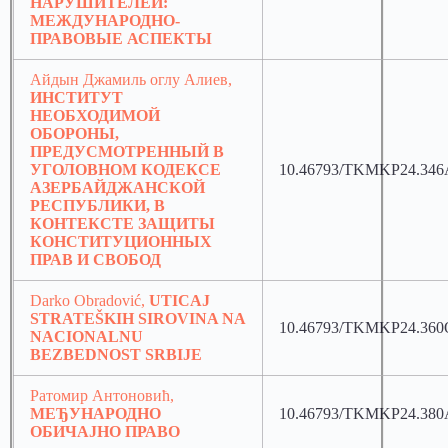
НАРУШИТЕЛЕЙ:
МЕЖДУНАРОДНО-
ПРАВОВЫЕ АСПЕКТЫ
Айдын Джамиль оглу Алиев,
ИНСТИТУТ
НЕОБХОДИМОЙ
ОБОРОНЫ,
ПРЕДУСМОТРЕННЫЙ В
УГОЛОВНОМ КОДЕКСЕ
10.46793/TKMKP24.346
АЗЕРБАЙДЖАНСКОЙ
РЕСПУБЛИКИ, В
КОНТЕКСТЕ ЗАЩИТЫ
КОНСТИТУЦИОННЫХ
ПРАВ И СВОБОД
Darko Obradović,
UTICAJ
STRATEŠKIH SIROVINA NA
10.46793/TKMKP24.360
NACIONALNU
BEZBEDNOST SRBIJE
Ратомир Антоновић,
МЕЂУНАРОДНО
10.46793/TKMKP24.380
ОБИЧАЈНО ПРАВО