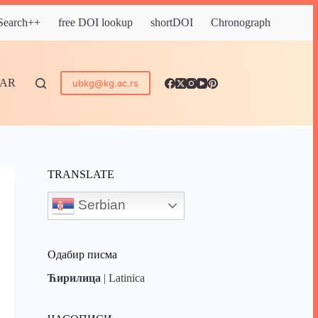
 Search++
free DOI lookup
shortDOI
Chronograph
DAR
ubkg@kg.ac.rs
TRANSLATE
Serbian
Одабир писма
Ћирилица
|
Latinica