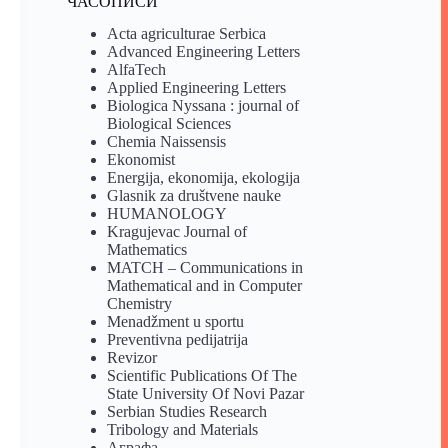
ЧАСОПИСИ
Acta agriculturae Serbica
Advanced Engineering Letters
AlfaTech
Applied Engineering Letters
Biologica Nyssana : journal of
Biological Sciences
Chemia Naissensis
Ekonomist
Energija, ekonomija, ekologija
Glasnik za društvene nauke
HUMANOLOGY
Kragujevac Journal of
Mathematics
MATCH – Communications in
Mathematical and in Computer
Chemistry
Menadžment u sportu
Preventivna pedijatrija
Revizor
Scientific Publications Of The
State University Of Novi Pazar
Serbian Studies Research
Tribology and Materials
Аграфа