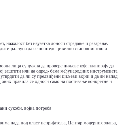
ет, нажалост без изузетка доноси страдање и разарање.
одити ра- чуна да се поштеде цивилно становништво и
ворна лица су дужна да провере циљеве које планирају да
ној заштити или да одред- бама међународних инструмената
се утврдити да ли су предвиђени циљеви војни и да ли напад
 ових правила се односи само на постизање конкретне и
ани сукоби, војна потреба
вима пада под власт непријатеља, Центар модерних знања,