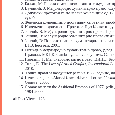
Баљак, М: Начела и механизми заштите људских пр
Вучинић, З: Међународно хуманитарно право, Слу
Допунски протокол уз Женевске конвенције од 12.
сукоба.
Женевска конвенција о поступању са ратним зароб
Измењени и допуњени Протокол II уз Конвенцију о
Јончић, В: Међународно хуманитарно право, Правн
Јончић, В: Међународно хуманитарно право
(изм
Јончић, В: Повреде правила хуманитарног права и 
ВИЗ, Београд, 2001.
Обичајно међународно хуманитрано право, (уред. Je
Правила, МКЦК, Cambridge University Press, Cambr
Перазић, Г: Међународно ратно право, ВИНЦ, Бео
Turns, D: The
Law of Armed Conflict, International L
2010.
Хашка правила ваздушног рата из 1922. године, чла
Henckaerts, Jean-Marie/Doswald-Beck, Louise,
Custom
Geneve, 2005.
Commentary on the Assitional Protocols of 1977, (edit.,
1994-2000.
Post Views:
123