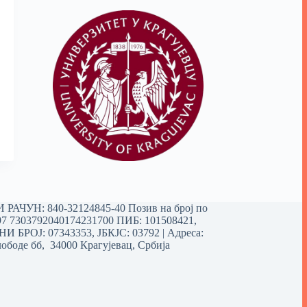
РАЧУН: 840-32124845-40 Позив на број по
97 7303792040174231700
ПИБ: 101508421,
 БРОЈ: 07343353, ЈБКЈС: 03792 | Aдреса:
ободе бб, 34000 Крагујевац, Србија