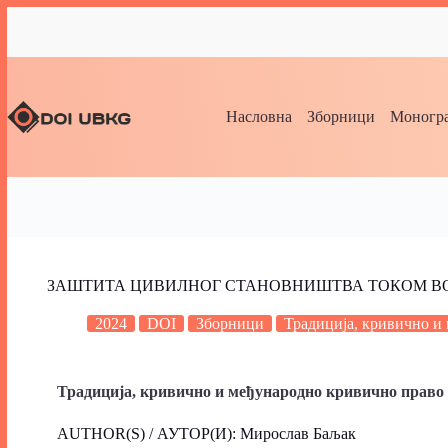
Насловна
Зборници
Моногра
ЗАШТИТА ЦИВИЛНОГ СТАНОВНИШТВА ТОКОМ В
2024
DOI
Зборници
Традиција, кривично и
Традиција, кривично и међународно кривично право (2
AUTHOR(S) / АУТОР(И): Мирослав Баљак