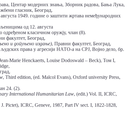
ава, Центар модерних знања, Зборник радова, Бања Лука,
жбени гласник, Београд,
 августа 1949. године о заштити жртава немеђународних
љеницима од 12. августа
 одређеном класичном оружју, члан (8).
и факултет, Београд,
ењено
и допуњено издање)
, Правни факултет, Београд,
људских права у агресији НАТО-а на СРЈ, Војно дело, бр.
an-Marie Henckaerts, Louise Dodoswald – Beck), Том I,
idge,
град,
aw
, Third edition, (ed. Malcol Evans), Oxford university Press,
н 24. (2).
ary International
Humanitarian Law
, (edit.) Vol. II, ICRC,
 J. Pictet), ICRC, Geneve, 1987, Part IV sect. I, 1822-1828,