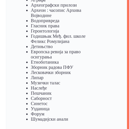
Археографски прилози
Археон : часопис Архива
Војводине
Водопривреда
Гласник права
Геронтологија
Годишњак Међ. фил. школе
Феликс Ромулијана
Детињство
Европска ревија за право
осигурања
Eтноботаника
Зборник радова ПФУ
Лесковачки зборник
Липар
Музички талас
Наслеђе
Пешчаник
Саборност
Синетос
Узданица
Форум
Шумадијски анали