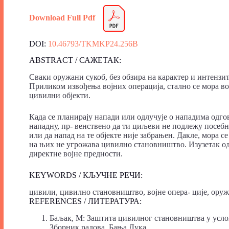
Download Full Pdf
DOI:
10.46793/TKMKP24.256B
ABSTRACT / САЖЕТАК:
Сваки оружани сукоб, без обзира на карактер и интензит
Приликом извођења војних операција, стално се мора в
цивилни објекти.
Када се планирају напади или одлучује о нападима одго
нападну, пр- венствено да ти циљеви не подлежу посеб
или да напад на те објекте није забрањен. Дакле, мора 
на њих не угрожава цивилно становништво. Изузетак од
директне војне предности.
KEYWORDS / КЉУЧНЕ РЕЧИ:
цивили, цивилно становништво, војне опера- ције, оруж
REFERENCES / ЛИТЕРАТУРА:
Баљак, М: Заштита цивилног становништва у усло
Зборник радова, Бања Лука,