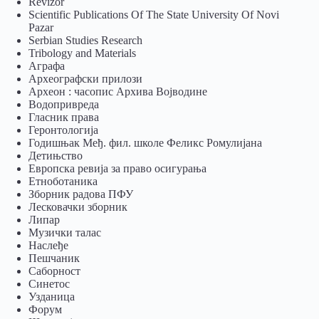
Revizor
Scientific Publications Of The State University Of Novi
Pazar
Serbian Studies Research
Tribology and Materials
Аграфа
Археографски прилози
Археон : часопис Архива Војводине
Водопривреда
Гласник права
Геронтологија
Годишњак Међ. фил. школе Феликс Ромулијана
Детињство
Европска ревија за право осигурања
Eтноботаника
Зборник радова ПФУ
Лесковачки зборник
Липар
Музички талас
Наслеђе
Пешчаник
Саборност
Синетос
Узданица
Форум