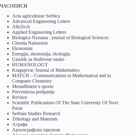
ЧАСОПИСИ
Acta agriculturae Serbica
Advanced Engineering Letters
AlfaTech
Applied Engineering Letters
Biologica Nyssana : journal of Biological Sciences
Chemia Naissensis
Ekonomist
Energija, ekonomija, ekologija
Glasnik za društvene nauke
HUMANOLOGY
Kragujevac Journal of Mathematics
MATCH – Communications in Mathematical and in
Computer Chemistry
Menadžment u sportu
Preventivna pedijatrija
Revizor
Scientific Publications Of The State University Of Novi
Pazar
Serbian Studies Research
Tribology and Materials
Аграфа
Археографски прилози