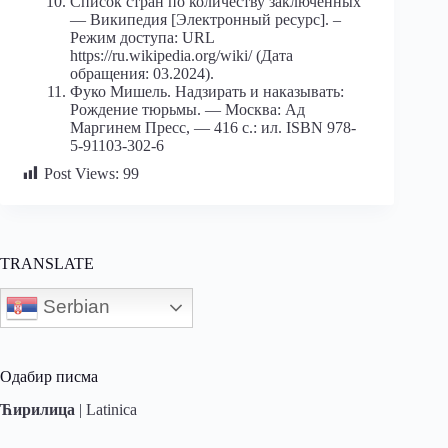
Список стран по количеству заключённых
— Википедия [Электронный ресурс]. –
Режим доступа: URL
https://ru.wikipedia.org/wiki/ (Дата
обращения: 03.2024).
Фуко Мишель. Надзирать и наказывать:
Рождение тюрьмы. — Москва: Ад
Маргинем Пресс, — 416 с.: ил. ISBN 978-
5-91103-302-6
Post Views:
99
TRANSLATE
Serbian
Одабир писма
Ћирилица
|
Latinica