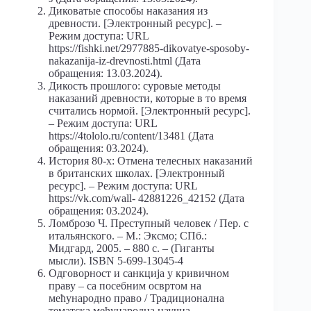
Диковатые способы наказания из
древности. [Электронный ресурс]. –
Режим доступа: URL
https://fishki.net/2977885-dikovatye-sposoby-
nakazanija-iz-drevnosti.html (Дата
обращения: 13.03.2024).
Дикость прошлого: суровые методы
наказаний древности, которые в то время
считались нормой. [Электронный ресурс].
– Режим доступа: URL
https://4tololo.ru/content/13481 (Дата
обращения: 03.2024).
История 80-х: Отмена телесных наказаний
в британских школах. [Электронный
ресурс]. – Режим доступа: URL
https://vk.com/wall- 42881226_42152 (Дата
обращения: 03.2024).
Ломброзо Ч. Преступный человек / Пер. с
итальянского. – М.: Эксмо; СПб.:
Мидгард, 2005. – 880 с. – (Гиганты
мысли). ISBN 5-699-13045-4
Одговорност и санкциjа у кривичном
праву – са посебним освртом на
мећународно право / Традиционална
тематска мећународна научна