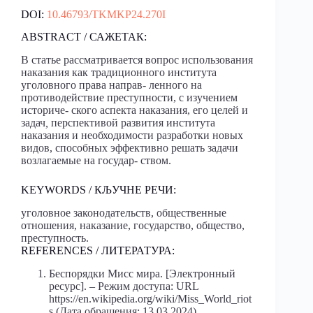
DOI:
10.46793/TKMKP24.270I
ABSTRACT / САЖЕТАК:
В статье рассматривается вопрос использования
наказания как традиционного института
уголовного права направ- ленного на
противодействие преступности, с изучением
историче- ского аспекта наказания, его целей и
задач
,
перспективой развития института
наказания и необходимости разработки новых
видов, способных эффективно решать задачи
возлагаемые на государ- ством.
KEYWORDS / КЉУЧНЕ РЕЧИ:
уголовное законодательств, общественные
отношения, наказание, государство, общество,
преступность.
REFERENCES / ЛИТЕРАТУРА:
Беспорядки Мисс мира. [Электронный
ресурс]. – Режим доступа: URL
https://en.wikipedia.org/wiki/Miss_World_riot
s (Дата обращения: 13.03.2024).