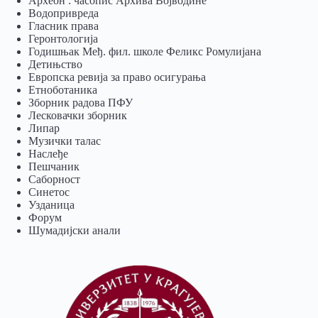
Археон : часопис Архива Војводине
Водопривреда
Гласник права
Геронтологија
Годишњак Међ. фил. школе Феликс Ромулијана
Детињство
Европска ревија за право осигурања
Eтноботаника
Зборник радова ПФУ
Лесковачки зборник
Липар
Музички талас
Наслеђе
Пешчаник
Саборност
Синетос
Узданица
Форум
Шумадијски анали