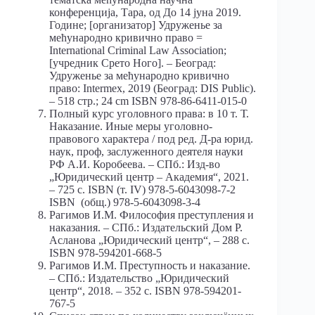
конференциjа, Тара, од До 14 jуна 2019.
Године; [организатор] Удруженье за
мећународно кривично право =
International Criminal Law Association;
[учредник Срето Ного]. – Београд:
Удруженье за мећународно кривично
право: Intermex, 2019 (Београд: DIS Public).
– 518 стр.; 24 сm ISBN 978-86-6411-015-0
Полный курс уголовного права: в 10 т. Т.
Наказание. Иные меры уголовно-
правового характера / под ред. Д-ра юрид.
наук, проф, заслуженного деятеля науки
РФ А.И. Коробеева. – СПб.: Изд-во
„Юридический центр – Академия“, 2021.
– 725 с. ISBN (т. IV) 978-5-6043098-7-2
ISBN (общ.) 978-5-6043098-3-4
Рагимов И.М. Философия преступления и
наказания. – СПб.: Издательский Дом Р.
Асланова „Юридический центр“, – 288 с.
ISBN 978-594201-668-5
Рагимов И.М. Преступность и наказание.
– СПб.: Издательство „Юридический
центр“, 2018. – 352 с. ISBN 978-594201-
767-5