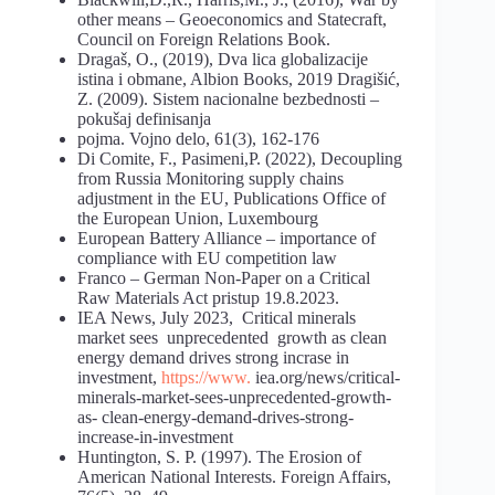
other means – Geoeconomics and Statecraft,
Council on Foreign Relations Book.
Dragaš, O., (2019), Dva lica globalizacije
istina i obmane, Albion Books, 2019 Dragišić,
Z. (2009). Sistem nacionalne bezbednosti –
pokušaj definisanja
pojma. Vojno delo, 61(3), 162-176
Di Comite, F., Pasimeni,P. (2022), Decoupling
from Russia Monitoring supply chains
adjustment in the EU, Publications Office of
the European Union, Luxembourg
European Battery Alliance – importance of
compliance with EU competition law
Franco – German Non-Paper on a Critical
Raw Materials Act pristup 19.8.2023.
IEA News, July 2023, Critical minerals
market sees unprecedented growth as clean
energy demand drives strong incrase in
investment,
https://www.
iea.org/news/critical-
minerals-market-sees-unprecedented-growth-
as- clean-energy-demand-drives-strong-
increase-in-investment
Huntington, S. P. (1997). The Erosion of
American National Interests. Foreign Affairs,