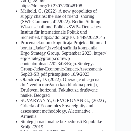
76(5), 28–49.
https://doi.org/10.2307/20048198
Maihold, G. (2022). A new geopolitics of
supply chains: the rise of friend- shoring.
(SWP Comment, 45/2022). Berlin: Stiftung
Wissenschaft und Politik -SWP– Deutsches
Institut für Internationale Politik und
Sicherheit. https:// doi.org/10.18449/2022C45
Procena ekonomskoguticaja Projekta litijuma I
borata „Jadar“,Izveštaj sačinila kompanija
Ergo Strategy Group, Septembar 2023. https://
ergostrategygroup.com/wp-
content/uploads/2023/08/Ergo-Strategy-
Group-Jadar-Economic-Impact-Assessment-
Sep23-SR.pdf pristupljeno 18/9/2023
Obradović, D. (2022). Operacije uticaja na
društvenim mrežama kao hibridna pretnja,
Društveni horizonti, Fakultet za društvene
nauke, Beograd
SUVARYAN Y., GEVORGYAN G., (2022) ,
Criteria of Economics Sovereignity and
assessment methodology, Aleternative ,
Armenia
Strategija nacionalne bezbednosti Republike
Srbije (2019