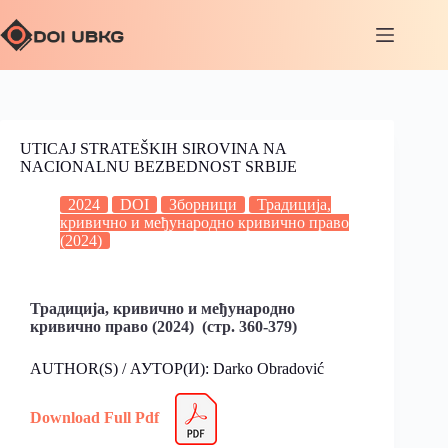
UTICAJ STRATEŠKIH SIROVINA NA
NACIONALNU BEZBEDNOST SRBIJE
2024
DOI
Зборници
Традиција,
кривично и међународно кривично право
(2024)
Традиција, кривично и међународно
кривично право (2024) (стр. 360-379)
AUTHOR(S) / АУТОР(И): Darko Obradović
Download Full Pdf