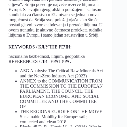
ciljeva“. Srbija poseduje najveće rezerve litijuma u
Evropi. Sa svojim geografskim položajem i statusom
kandidata za članstvo u EU otvara se jedna u nova
mogućnost da Srbija svoj položaj ojača tako što će
postati glavni izvor snabdevanja i prerade litijuma. U
ovom trenutku je aktivno četrnaest projekata rudnika
litijuma u Evropi, i samo jedan zaustavljen u Srbiji.
KEYWORDS / КЉУЧНЕ РЕЧИ:
nacionalna bezbednost, litijum, geopolitika
REFERENCES / ЛИТЕРАТУРА:
ASG Analysis: The Critical Raw Minerals Act
and the Net-Zero Industry Act (2023)
ANNEX to the COMMUNICATION FROM
THE COMMISSION TO THE EUROPEAN
PARLIAMENT, THE COUNCIL, THE
EUROPEAN ECONOMIC AND SOCIAL
COMMITTEE AND THE COMMITTEE
OF
THE REGIONS EUROPE ON THE MOVE
Sustainable Mobility for Europe: safe,
connected and clean 2018.
Blackwill,D.,R., Harris,M., J., (2016), War by