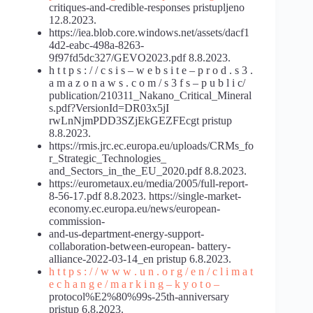
critiques-and-credible-responses pristupljeno
12.8.2023.
https://iea.blob.core.windows.net/assets/dacf1
4d2-eabc-498a-8263-
9f97fd5dc327/GEVO2023.pdf 8.8.2023.
h t t p s : / / c s i s – w e b s i t e – p r o d . s 3 .
a m a z o n a w s . c o m / s 3 f s – p u b l i c/
publication/210311_Nakano_Critical_Mineral
s.pdf?VersionId=DR03x5jI
rwLnNjmPDD3SZjEkGEZFEcgt pristup
8.8.2023.
https://rmis.jrc.ec.europa.eu/uploads/CRMs_fo
r_Strategic_Technologies_
and_Sectors_in_the_EU_2020.pdf 8.8.2023.
https://eurometaux.eu/media/2005/full-report-
8-56-17.pdf 8.8.2023. https://single-market-
economy.ec.europa.eu/news/european-
commission-
and-us-department-energy-support-
collaboration-between-european- battery-
alliance-2022-03-14_en pristup 6.8.2023.
h t t p s : / / w w w . u n . o r g / e n / c l i m a t
e c h a n g e / m a r k i n g – k y o t o –
protocol%E2%80%99s-25th-anniversary
pristup 6.8.2023.