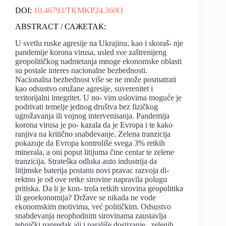
DOI:
10.46793/TKMKP24.360O
ABSTRACT / САЖЕТАК:
U svetlu ruske agresije na Ukrajinu, kao i skoraš- nje
pandemije korona virusa, usled sve zaštrenijeng
geopolitičkog nadmetanja mnoge ekonomske oblasti
su postale interes nacionalne bezbednosti.
Nacionalna bezbednost više se ne može posmatrati
kao odsustvo oružane agresije, suverenitet i
teritorijalni integritet. U no- vim uslovima moguće je
podrivati temelje jednog društva bez fizičkog
ugrožavanja ili vojnog intervenisanja. Pandemija
korona virusa je po- kazala da je Evropa i te kako
ranjiva na kritično snabdevanje. Zelena tranzicija
pokazuje da Evropa kontroliše svega 3% retkih
minerala, a oni poput litijuma čine centar te zelene
tranzicija. Strateška odluka auto industrija da
litijmske baterija postanu novi pravac razvoja di-
rektno je od ove retke sirovine napravila polugu
pritiska. Da li je kon- trola retkih sirovina geopolitika
ili geoekonomija? Države se nikada ne vode
ekonomskim motivima, već političkim. Odsustvo
snabdevanja neophodnim sirovinama zaustavlja
tehnički napredak ali i parališe dostizanje „zelenih