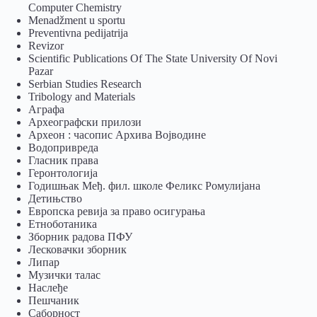
Computer Chemistry
Menadžment u sportu
Preventivna pedijatrija
Revizor
Scientific Publications Of The State University Of Novi
Pazar
Serbian Studies Research
Tribology and Materials
Аграфа
Археографски прилози
Археон : часопис Архива Војводине
Водопривреда
Гласник права
Геронтологија
Годишњак Међ. фил. школе Феликс Ромулијана
Детињство
Европска ревија за право осигурања
Eтноботаника
Зборник радова ПФУ
Лесковачки зборник
Липар
Музички талас
Наслеђе
Пешчаник
Саборност