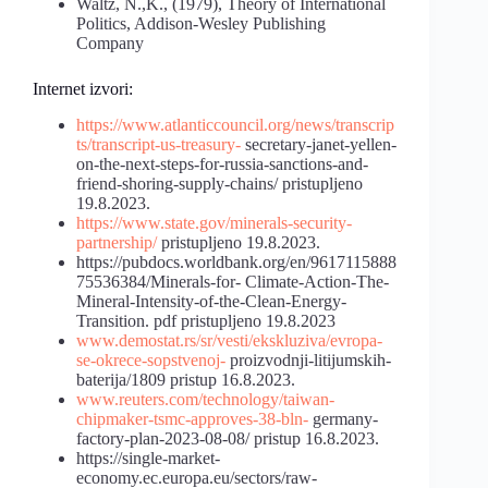
Waltz, N.,K., (1979), Theory of International
Politics, Addison-Wesley Publishing
Company
Internet izvori:
https://www.atlanticcouncil.org/news/transcrip
ts/transcript-us-treasury-
secretary-janet-yellen-
on-the-next-steps-for-russia-sanctions-and-
friend-shoring-supply-chains/ pristupljeno
19.8.2023.
https://www.state.gov/minerals-security-
partnership/
pristupljeno 19.8.2023.
https://pubdocs.worldbank.org/en/9617115888
75536384/Minerals-for- Climate-Action-The-
Mineral-Intensity-of-the-Clean-Energy-
Transition. pdf pristupljeno 19.8.2023
www.demostat.rs/sr/vesti/ekskluziva/evropa-
se-okrece-sopstvenoj-
proizvodnji-litijumskih-
baterija/1809 pristup 16.8.2023.
www.reuters.com/technology/taiwan-
chipmaker-tsmc-approves-38-bln-
germany-
factory-plan-2023-08-08/ pristup 16.8.2023.
https://single-market-
economy.ec.europa.eu/sectors/raw-