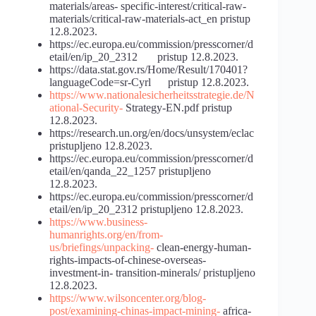
materials/areas- specific-interest/critical-raw-
materials/critical-raw-materials-act_en pristup
12.8.2023.
https://ec.europa.eu/commission/presscorner/d
etail/en/ip_20_2312 pristup 12.8.2023.
https://data.stat.gov.rs/Home/Result/170401?
languageCode=sr-Cyrl pristup 12.8.2023.
https://www.nationalesicherheitsstrategie.de/N
ational-Security-
Strategy-EN.pdf pristup
12.8.2023.
https://research.un.org/en/docs/unsystem/eclac
pristupljeno 12.8.2023.
https://ec.europa.eu/commission/presscorner/d
etail/en/qanda_22_1257 pristupljeno
12.8.2023.
https://ec.europa.eu/commission/presscorner/d
etail/en/ip_20_2312 pristupljeno 12.8.2023.
https://www.business-
humanrights.org/en/from-
us/briefings/unpacking-
clean-energy-human-
rights-impacts-of-chinese-overseas-
investment-in- transition-minerals/ pristupljeno
12.8.2023.
https://www.wilsoncenter.org/blog-
post/examining-chinas-impact-mining-
africa-