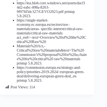
https://iea.blob.core.windows.net/assets/dacf1
4d2-eabc-498a-8263-
9f97fd5dc327/GEVO2023.pdf pristup
5.8.2023.
https://single-market-
economy.ec.europa.eu/sectors/raw-
materials/areas- specific-interest/critical-raw-
materials/critical-raw-materials
act_en#:~:text=Overview%20of%20the%20C
ritical%20Raw%20
Materials%20Act,-
Critical%20raw%20materials&text=The%20
Commission’s%20proposal%20for%20a,chain
s%20for%20critical%20 raw%20materials
pristup 5.8.2023.
https://commission.europa.eu/strategy-and-
policy/priorities-2019-2024/ european-green-
deal/delivering-european-green-deal_en
pristup 5.8.2023.
Post Views:
114