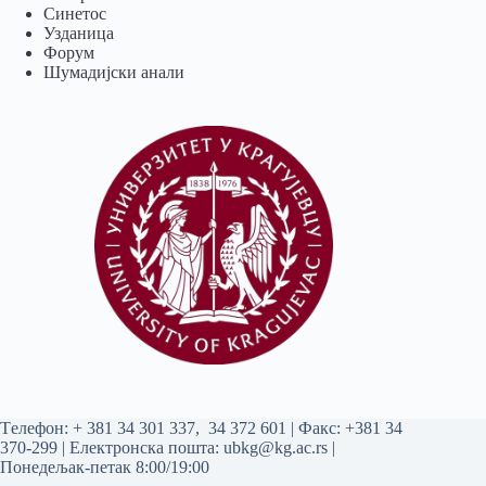
Синетос
Узданица
Форум
Шумадијски анали
Tелефон:
+ 381 34 301 337
,
34 372 601
| Факс: +381 34
370-299 | Електронска пошта:
ubkg@kg.ac.rs
|
Понедељак-петак 8:00/19:00