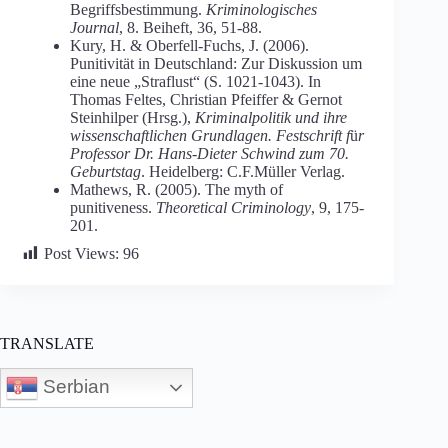
Begriffsbestimmung.
Kriminologisches
Journal
, 8. Beiheft, 36, 51-88.
Kury, H. & Oberfell-Fuchs, J. (2006).
Punitivität in Deutschland: Zur Diskussion um
eine neue „Straflust“ (S. 1021-1043). In
Thomas Feltes, Christian Pfeiffer & Gernot
Steinhilper (Hrsg.),
Kriminalpolitik und ihre
wissenschaftlichen Grundlagen. Festschrift f
ü
r
Professor Dr. Hans-Dieter Schwind zum 70.
Geburtstag
. Heidelberg: C.F.Müller Verlag.
Mathews, R. (2005). The myth of
punitiveness.
Theoretical Criminology
, 9, 175-
201.
Post Views:
96
TRANSLATE
Serbian