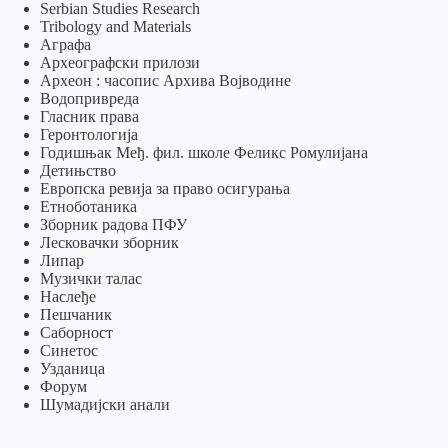
Serbian Studies Research
Tribology and Materials
Аграфа
Археографски прилози
Археон : часопис Архива Војводине
Водопривреда
Гласник права
Геронтологија
Годишњак Међ. фил. школе Феликс Ромулијана
Детињство
Европска ревија за право осигурања
Eтноботаника
Зборник радова ПФУ
Лесковачки зборник
Липар
Музички талас
Наслеђе
Пешчаник
Саборност
Синетос
Узданица
Форум
Шумадијски анали