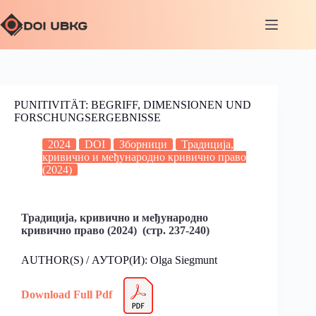
PUNITIVITÄT: BEGRIFF, DIMENSIONEN UND
FORSCHUNGSERGEBNISSE
2024
DOI
Зборници
Традиција,
кривично и међународно кривично право
(2024)
Традиција, кривично и међународно
кривично право (2024) (стр. 237-240)
AUTHOR(S) / АУТОР(И): Olga Siegmunt
Download Full Pdf