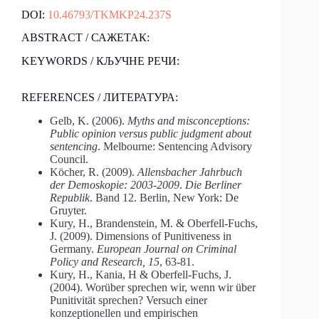
DOI:
10.46793/TKMKP24.237S
ABSTRACT / САЖЕТАК:
KEYWORDS / КЉУЧНЕ РЕЧИ:
REFERENCES / ЛИТЕРАТУРА:
Gelb, K. (2006).
Myths and misconceptions:
Public opinion versus public judgment about
sentencing
. Melbourne: Sentencing Advisory
Council.
Köcher, R. (2009).
Allensbacher Jahrbuch
der Demoskopie: 2003-2009
.
Die Berliner
Republik
. Band 12. Berlin, New York: De
Gruyter.
Kury, H., Brandenstein, M. & Oberfell-Fuchs,
J. (2009). Dimensions of Punitiveness in
Germany.
European Journal on Criminal
Policy and Research, 15
, 63-81.
Kury, H., Kania, H & Oberfell-Fuchs, J.
(2004). Worüber sprechen wir, wenn wir über
Punitivität sprechen? Versuch einer
konzeptionellen und empirischen