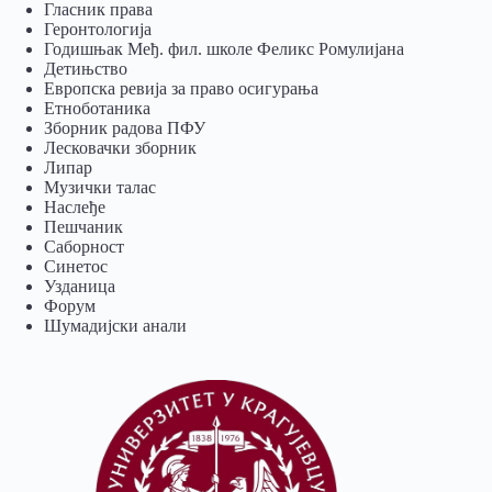
Гласник права
Геронтологија
Годишњак Међ. фил. школе Феликс Ромулијана
Детињство
Европска ревија за право осигурања
Eтноботаника
Зборник радова ПФУ
Лесковачки зборник
Липар
Музички талас
Наслеђе
Пешчаник
Саборност
Синетос
Узданица
Форум
Шумадијски анали