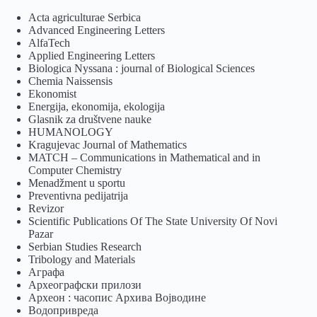
Acta agriculturae Serbica
Advanced Engineering Letters
AlfaTech
Applied Engineering Letters
Biologica Nyssana : journal of Biological Sciences
Chemia Naissensis
Ekonomist
Energija, ekonomija, ekologija
Glasnik za društvene nauke
HUMANOLOGY
Kragujevac Journal of Mathematics
MATCH – Communications in Mathematical and in
Computer Chemistry
Menadžment u sportu
Preventivna pedijatrija
Revizor
Scientific Publications Of The State University Of Novi
Pazar
Serbian Studies Research
Tribology and Materials
Аграфа
Археографски прилози
Археон : часопис Архива Војводине
Водопривреда