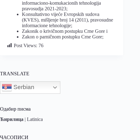
informaciono-komukacionih tehnologija
pravosudja 2021-2023;
Konsultativno vijeće Evropskih sudova
(KVES), mišljenje broj 14 (2011), pravosudne
informacione tehnologije;
Zakonik o krivičnom postupku Crne Gore i
Zakon o parničnom postupku Crne Gore;
Post Views:
76
TRANSLATE
Serbian
Одабир писма
Ћирилица
|
Latinica
ЧАСОПИСИ