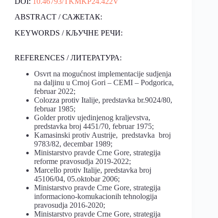
DOI:
10.46793/TKMKP24.422V
ABSTRACT / САЖЕТАК:
KEYWORDS / КЉУЧНЕ РЕЧИ:
REFERENCES / ЛИТЕРАТУРА:
Osvrt na mogućnost implementacije sudjenja
na daljinu u Crnoj Gori – CEMI – Podgorica,
februar 2022;
Colozza protiv Italije, predstavka br.9024/80,
februar 1985;
Golder protiv ujedinjenog kraljevstva,
predstavka broj 4451/70, februar 1975;
Kamasinski protiv Austrije, predstavka broj
9783/82, decembar 1989;
Ministarstvo pravde Crne Gore, strategija
reforme pravosudja 2019-2022;
Marcello protiv Italije, predstavka broj
45106/04, 05.oktobar 2006;
Ministarstvo pravde Crne Gore, strategija
informaciono-komukacionih tehnologija
pravosudja 2016-2020;
Ministarstvo pravde Crne Gore, strategija