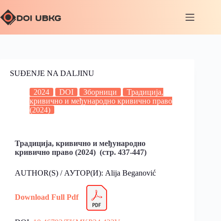
SUĐENJE NA DALJINU
2024
DOI
Зборници
Традиција,
кривично и међународно кривично право
(2024)
Традиција, кривично и међународно
кривично право (2024) (стр. 437-447)
AUTHOR(S) / АУТОР(И): Alija Beganović
Download Full Pdf