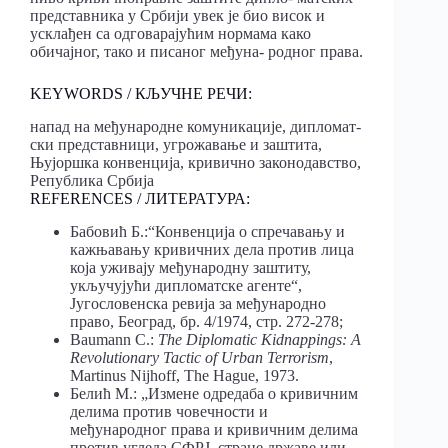
представника у Србији увек је био висок и
усклађен са одговарајућим нормама како
обичајног, тако и писаног међуна- родног права.
KEYWORDS / КЉУЧНЕ РЕЧИ:
напад на међународне комуникације, дипломат-
ски представници, угрожавање и заштита,
Њујоршка конвенција, кривично законодавство,
Република Србија
REFERENCES / ЛИТЕРАТУРА:
Бабовић Б.:“Конвенција о спречавању и
кажњавању кривичних дела против лица
која уживају међународну заштиту,
укључујући дипломатске агенте“,
Југословенска ревија за међународно
право, Београд, бр. 4/1974, стр. 272-278;
Baumann C.:
The Diplomatic Kidnappings: A
Revolutionary Tactic of Urban Terrorism
,
Martinus Nijhoff, The Hague, 1973.
Белић М.: „Измене одредаба о кривичним
делима против човечности и
међународног права и кривичним делима
против угледа СФРЈ, стране државе или