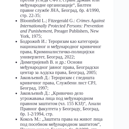
међународне организације“, Билтен
правне службе ЈНА, Београд, бр. 4/1990,
стр. 22-35;
Bloomfield L.; Fitzegerald G.:
Crimes Against
Internationally Protected Persons: Prevention
and Punishement
, Preager Publishers, New
York, 1975;
Бодрожић И.: Тероризам као категорија
националног и међународног кривичног
права, Криминалистичко-полицијски
универзитет, Београд, 2022;
Димитријевић В. и др.: Основи
међународног јавног права, Београдски
центар за људска права, Београд, 2005;
Јаковљевић Д.: Тероризам с гледишта
кривичног права, Службени лист СРЈ,
Београд, 1997;
Јаковљевић Д.: „Кривично дело
угрожавања лица под међународном
правном заштитом (чл. 155 КЗЈ)“, Анали
Правног факултета у Београду
,
Београд,
бр. 1-2/1994, стр.
Кокољ М.: „Заштита права на живот лица
под посебном међународном заштитом“,