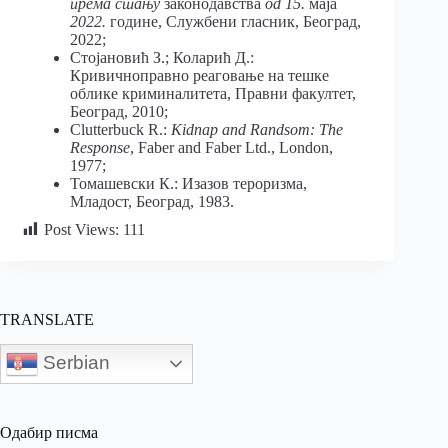
према стању
законодавства
od 15.
маја
2022.
године, Службени гласник, Београд,
2022;
Стојановић З.; Коларић Д.:
Кривичноправно реаговање на тешке
облике криминалитета, Правни факултет,
Београд, 2010;
Clutterbuck R.:
Kidnap and Randsom: The
Response
, Faber and Faber Ltd., London,
1977;
Томашевски К.: Изазов тероризма,
Младост, Београд, 1983.
Post Views:
111
TRANSLATE
Serbian
Одабир писма