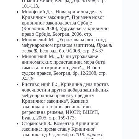
Правни живот, Београд, бр. 9/1998, стр.
101-113.
Милојевић Д.: „Нова кривична дела у
Кривичном законику“, Примена новог
кривичног законодавства Србије
(Копаоник 2006), Удружење за кривично
право Србије, Београд, 2006, стр.
Милошевић М.: „Угрожавање лица под
међународном правном заштитом,
Правни
живот,
Београд, бр. 9/2008, стр. 23-37;
Милошевић М.: „Да ли угрожавање
дипломатских представника мора бити
самостално кривично дело? „, Избор
судске праксе
,
Београд, бр. 12/2008, стр.
24-26;
Ристивојевић Б.: „Кривична дела против
човечности и других добара заштићених
међународним правом у предлогу
Кривичног законика“, Казнено
законодавство: прогресивна или
регресивна решења, ИКСИ; ВШУП,
Будва, 2005, стр. 159-173;
Стојановић З.: Коментар Кривичног
законика
:
према стању Кривичног
законика од
1.
децембра
2019. године и