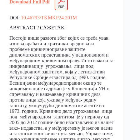
Download Full Pdf
DOI:
10.46793/TKMKP24.201M
ABSTRACT / САЖЕТАК:
Постоји више разлога због којих се треба увак
изнова враћати и критички вредновати
проблеме кривичноправне заштите
дипломатских представника у националном и
међународном кривичном праву. Исто важи и за
инкриминацију угрожавања лица под
међународном заштитом, која у легислативи
Републике Србије егзистира од 1990. године.
Есенцијални међународноправни оквир те
инкриминације садржан је у Конвенцији УН о
спречавању и кажњавању кривичних дела
против лица која уживају међуна- родну
заштиту, укључујући дипломатске агенте из
1973. године. Кривично дело угрожавања лица
под међународном заштитом је у периоду од
2005 до 2012 године било изостављено из нашег
зако- нодавства, а у међувремену је његов назив
и законски опис више пута мењан. Упркос томе,
ниво кривичноправне заштите дипло- матских