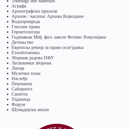
Tribology and Materials
Аграфа
Археографски прилози
Археон : часопис Архива Војводине
Водопривреда
Гласник права
Геронтологија
Годишњак Међ. фил. школе Феликс Ромулијана
Детињство
Европска ревија за право осигурања
Eтноботаника
Зборник радова ПФУ
Лесковачки зборник
Липар
Музички талас
Наслеђе
Пешчаник
Саборност
Синетос
Узданица
Форум
Шумадијски анали