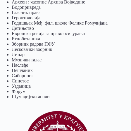
Археон : часопис Архива Војводине
Водопривреда
Гласник права
Геронтологија
Годишњак Међ. фил. школе Феликс Ромулијана
Детињство
Европска ревија за право осигурања
Eтноботаника
Зборник радова ПФУ
Лесковачки зборник
Липар
Музички талас
Наслеђе
Пешчаник
Саборност
Синетос
Узданица
Форум
Шумадијски анали