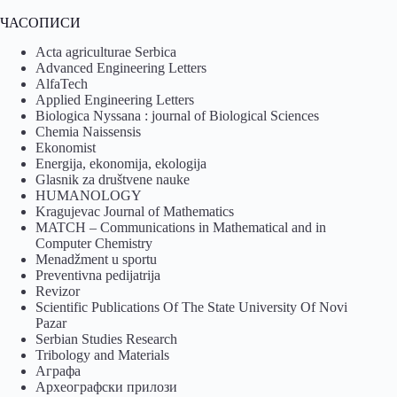
ЧАСОПИСИ
Acta agriculturae Serbica
Advanced Engineering Letters
AlfaTech
Applied Engineering Letters
Biologica Nyssana : journal of Biological Sciences
Chemia Naissensis
Ekonomist
Energija, ekonomija, ekologija
Glasnik za društvene nauke
HUMANOLOGY
Kragujevac Journal of Mathematics
MATCH – Communications in Mathematical and in
Computer Chemistry
Menadžment u sportu
Preventivna pedijatrija
Revizor
Scientific Publications Of The State University Of Novi
Pazar
Serbian Studies Research
Tribology and Materials
Аграфа
Археографски прилози