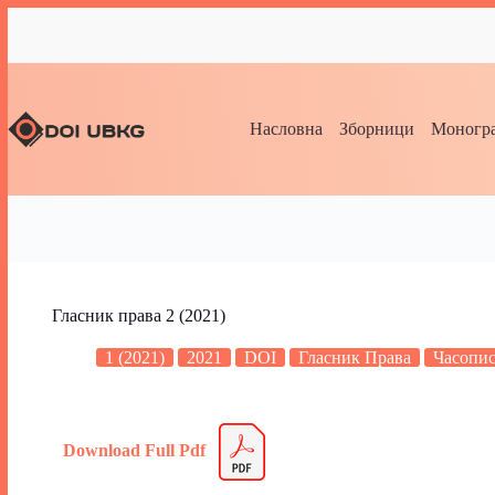
Насловна
Зборници
Моногра
Гласник права 2 (2021)
1 (2021)
2021
DOI
Гласник Права
Часопи
Download Full Pdf