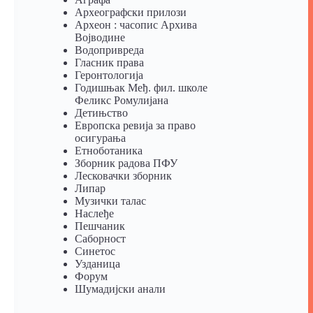
Археографски прилози
Археон : часопис Архива
Војводине
Водопривреда
Гласник права
Геронтологија
Годишњак Међ. фил. школе
Феликс Ромулијана
Детињство
Европска ревија за право
осигурања
Eтноботаника
Зборник радова ПФУ
Лесковачки зборник
Липар
Музички талас
Наслеђе
Пешчаник
Саборност
Синетос
Узданица
Форум
Шумадијски анали