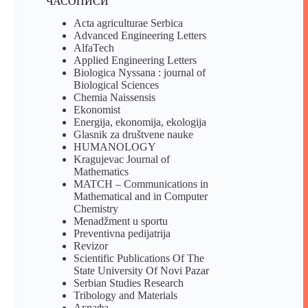
ЧАСОПИСИ
Acta agriculturae Serbica
Advanced Engineering Letters
AlfaTech
Applied Engineering Letters
Biologica Nyssana : journal of
Biological Sciences
Chemia Naissensis
Ekonomist
Energija, ekonomija, ekologija
Glasnik za društvene nauke
HUMANOLOGY
Kragujevac Journal of
Mathematics
MATCH – Communications in
Mathematical and in Computer
Chemistry
Menadžment u sportu
Preventivna pedijatrija
Revizor
Scientific Publications Of The
State University Of Novi Pazar
Serbian Studies Research
Tribology and Materials
Аграфа