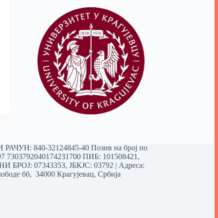
РАЧУН: 840-32124845-40 Позив на број по
97 7303792040174231700
ПИБ: 101508421,
 БРОЈ: 07343353, ЈБКЈС: 03792 | Aдреса:
ободе бб, 34000 Крагујевац, Србија