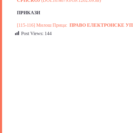
СРПСКОЈ
(DOI:10.46793/GP.1202.095B)
ПРИКАЗ
И
[115-116] Милош Прица:
ПРАВО ЕЛЕКТРОНСКЕ У
Post Views:
144