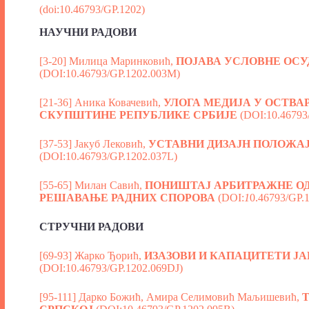
(doi:10.46793/GP.1202)
НАУЧНИ РАДОВИ
[3-20] Милица Маринковић,
ПОЈАВА УСЛОВНЕ ОС
(DOI:10.46793/GP.1202.003M)
[21-36] Аника Ковачевић,
УЛОГА МЕДИЈА У ОСТВ
СКУПШТИНЕ РЕПУБЛИКЕ СРБИЈЕ
(DOI:10.46793
[37-53] Јакуб Лековић,
УСТАВНИ ДИЗАЈН ПОЛОЖА
(DOI:10.46793/GP.1202.037L)
[55-65] Милан Савић,
ПОНИШТАЈ АРБИТРАЖНЕ ОД
РЕШАВАЊЕ РАДНИХ СПОРОВА
(DOI:
1
0.46793/GP.
СТРУЧНИ РАДОВИ
[69-93] Жарко Ђорић,
ИЗАЗОВИ И КАПАЦИТЕТИ Ј
(DOI:10.46793/GP.1202.069DJ)
[95-111] Дарко Божић, Амира Селимовић Маљишевић,