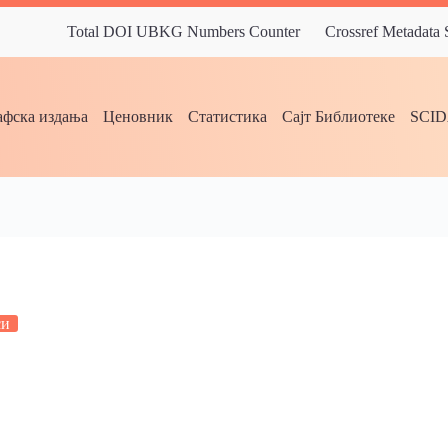
Total DOI UBKG Numbers Counter
Crossref Metadata
фска издања
Ценовник
Статистика
Сајт Библиотеке
SCI
си