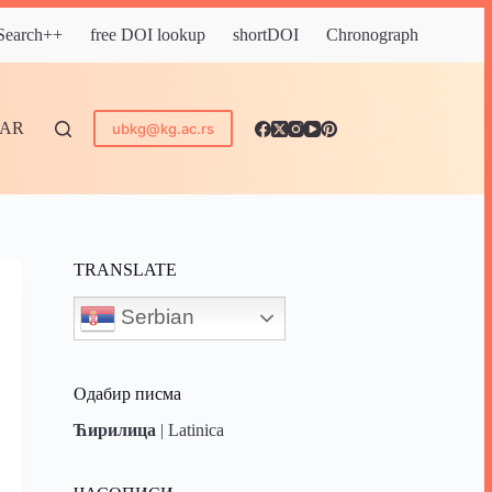
 Search++
free DOI lookup
shortDOI
Chronograph
DAR
ubkg@kg.ac.rs
TRANSLATE
Serbian
Одабир писма
Ћирилица
|
Latinica