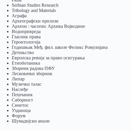
Serbian Studies Research
Tribology and Materials
Аграфа
Археографски прилози
Археон : часопис Архива Војводине
Водопривреда
Гласник права
Геронтологија
Годишњак Међ. фил. школе Феликс Ромулијана
Детињство
Европска ревија за право осигурања
Eтноботаника
Зборник радова ПФУ
Лесковачки зборник
Липар
Музички талас
Наслеђе
Пешчаник
Саборност
Синетос
Узданица
Форум
Шумадијски анали