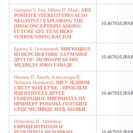
Georgina V. Frei, Milena D. Matić,
ARE
POSITIVE STEREOTYPES ALSO
NEGATIVE? EXPLORING THE
10.46793/LIPA
(MIS)CONCEPTIONS AMONG
FUTURE GFL TEACHERS
SURROUNDING RACISM
Бранка Б. Огњановић,
МИГРАЦИЈА
ИЗ ПЕРСПЕКТИВЕ АХУМАНОГ
10.46793/LIPA
ДРУГОГ:
МЕМОАРИ БЕЛИХ
МЕДВЕДА
ЈОКО ТАВАДЕ
Наташа П. Ракић, Александра В.
Чебашек Нешковић,
НИ У ЈЕДНОМ
СВЕТУ КОД КУЋЕ – ПРОБЛЕМ
ИДЕНТИТЕТА ДРУГЕ
10.46793/LIPA
ГЕНЕРАЦИЈЕ МИГРАНАТА НА
ПРИМЕРУ РОМАНА
ГОЛУБИЈЕ
СРЦЕ
МЕЛИНДЕ НАЂ АБОЊИ
Николина Н. Зобеница,
ЕВРОЦЕНТРИЗАМ И
РЕЦЕПЦИЈА НЕМАЧКИХ
10.46793/LIPA