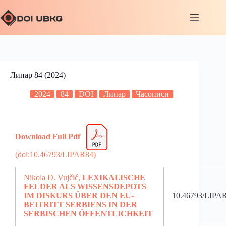
Липар 84 (2024)
2024
84
DOI
Липар
Часописи
Download Full Pdf
(doi:10.46793/LIPAR84)
Nikola D. Vujčić,
LEXIKALISCHE
FELDER ALS WISSENSDEPOTS
IM DISKURS ÜBER DEN EU-
10.46793/LIPA
BEITRITT SERBIENS IN DER
SERBISCHEN ÖFFENTLICHKEIT