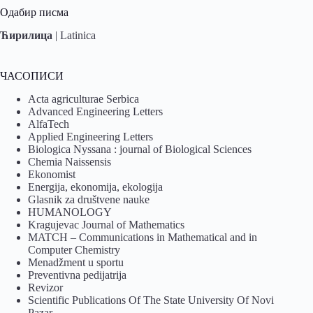
Одабир писма
Ћирилица
|
Latinica
ЧАСОПИСИ
Acta agriculturae Serbica
Advanced Engineering Letters
AlfaTech
Applied Engineering Letters
Biologica Nyssana : journal of Biological Sciences
Chemia Naissensis
Ekonomist
Energija, ekonomija, ekologija
Glasnik za društvene nauke
HUMANOLOGY
Kragujevac Journal of Mathematics
MATCH – Communications in Mathematical and in
Computer Chemistry
Menadžment u sportu
Preventivna pedijatrija
Revizor
Scientific Publications Of The State University Of Novi
Pazar