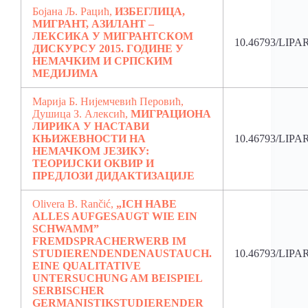
Бојана Љ. Рацић,
ИЗБЕГЛИЦА,
МИГРАНТ, АЗИЛАНТ –
ЛЕКСИКА У МИГРАНТСКОМ
10.46793/LIPA
ДИСКУРСУ 2015. ГОДИНЕ У
НЕМАЧКИМ И СРПСКИМ
МЕДИЈИМА
Марија Б. Нијемчевић Перовић,
Душица З. Алексић,
МИГРАЦИОНА
ЛИРИКА У НАСТАВИ
КЊИЖЕВНОСТИ НА
10.46793/LIPA
НЕМАЧКОМ ЈЕЗИКУ:
ТЕОРИЈСКИ ОКВИР И
ПРЕДЛОЗИ ДИДАКТИЗАЦИЈЕ
Olivera B. Rančić,
„ICH HABE
ALLES AUFGESAUGT WIE EIN
SCHWAMM”
FREMDSPRACHERWERB IM
STUDIERENDENDENAUSTAUCH.
10.46793/LIPA
EINE QUALITATIVE
UNTERSUCHUNG AM BEISPIEL
SERBISCHER
GERMANISTIKSTUDIERENDER