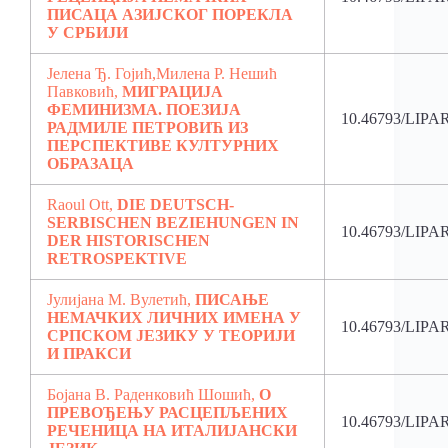
ПИСАЦА АЗИЈСКОГ ПОРЕКЛА
У СРБИЈИ
Јелена Ђ. Гојић,Милена Р. Нешић
Павковић,
МИГРАЦИЈА
ФЕМИНИЗМА. ПОЕЗИЈA
10.46793/LIPA
РАДМИЛЕ ПЕТРОВИЋ ИЗ
ПЕРСПЕКТИВЕ КУЛТУРНИХ
ОБРАЗАЦА
Raoul Ott,
DIE DEUTSCH-
SERBISCHEN BEZIEHUNGEN IN
10.46793/LIPA
DER HISTORISCHEN
RETROSPEKTIVE
Јулијана М. Вулетић,
ПИСАЊЕ
НЕМАЧКИХ ЛИЧНИХ ИМЕНА У
10.46793/LIPA
СРПСКОМ ЈЕЗИКУ У ТЕОРИЈИ
И ПРАКСИ
Бојана В. Раденковић Шошић,
О
ПРЕВОЂЕЊУ РАСЦЕПЉЕНИХ
10.46793/LIPA
РЕЧЕНИЦА НА ИТАЛИЈАНСКИ