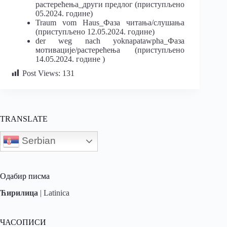
растерећења_други предлог (приступљено
05.2024. године)
Traum vom Haus_Фаза читања/слушања
(приступљено 12.05.2024. године)
der weg nach yoknapatawpha_Фаза
мотивације/растерећења (приступљено
14.05.2024. године )
Post Views:
131
TRANSLATE
Serbian
Одабир писма
Ћирилица
|
Latinica
ЧАСОПИСИ