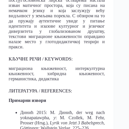
постјугословенска лирска остварења настала
изван матичног простора, која су писана на
немачком језику и која заслужују већу
видљивост у земљама порекла. С обзиром на то
да пружају аутентичне увиде у питање
идентитета и изазове културног и језичког
диверзитета у глобализованом друштву,
текстови миграционе књижевности оправдано
налазе место у глотодидактичкој теорији и
пракси.
КЉУЧНЕ РЕЧИ / KEYWORDS:
миграциона књижевност, интеркултурна
књижевност, хибридна књижевност,
германистика, дидактика
ЛИТЕРАТУРА / REFERENCES:
Примарни извори
Динић 2015: М. Динић, der weg nach
yoknapatawpha,
у
: M. Czollek, M. Fehr,
Prosser (Hrsg.),
Lyrik von Jetzt 3
Babelsprech
,
Göttingen: Wallstein Verlag, 225–226.