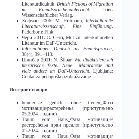
Literaturdidaktik.
British Fictions of Migration
im Fremdsprachenunterricht
. Trier:
Wissenschaftlicher Verlag.
Хофман 2006: M. Hofmann,
Interkulturelle
Literaturwissenschaft. Eine Einführung
,
Paderborn: Fink.
Чери 2011: C. Cerri, Mut zur interkulturellen
Literatur im DaF-Unterricht,
Informationen Deutsch als Fremdsprache
,
38(4), 391–413.
Шлибар 2011: N. Šlibar,
Wie didaktisiere ich
literarische Texte: Neue
Maturatexte und
viele andere im DaF-Unterricht
, Ljubljana:
Centar za pedagoško izobražavanje
Интернет извори
hundertste gedicht ohne trenen_Фаза
мотивације/растерећења (приступљено
05.2024. године)
Traum vom Haus_Фаза мотивације/
растерећења_први предлог (приступљено
05.2024. године)
Traum vom Haus_Фаза мотивације/