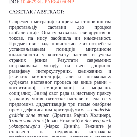
DOI:
10.46793/LIPAR84.050NP
САЖЕТАК / ABSTRACT:
Савремена миграцијска кретања становништва
представљају саставни део процеса
глобализације. Она су захватила све друштвене
токове, па нису заобишла ни књижевност.
Предмет овог рада проистекао је из потребе за
установљавањем позиције миграционе
књижевности у контексту наставе и учења
страних језика. Резултати савремених
истраживања указују на њен допринос
развијању интеркултурних, књижевних и
језичких компетенција, али и ангажовању
субјеката наставног процеса на више равни –
когнитивној, емоционалној и морално-
социјалној. Значај овог рада за наставну праксу
у оквиру универзитетске наставе огледа се у
предлозима дидактизације три песме одабране
према дефинисаним критеријумима –
hundertste
gedicht ohne trenen
(Драгица Рајчић Холцнер),
Traum vom Haus
(Јован Николић) и
der weg nach
yoknapatawpha
(Марко Динић). Тежиште је
стављено на недовољно истражена