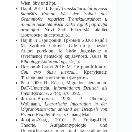
Wien: öbv und hpt.
Пајић 2017: I. Pajić,
Transkulturalität in Saša
Stanišićs Roman Wie der Soldat das
Grammofon repariert Transkulturalnost u
romanu Saše Stanišića Kako vojnik popravlja
gramofon
. Novi Sad: Filozofski fakultet
(докторска дисертација)
.
Пајић и Зарифовић Грковић 2020: Pajić i
M. Zarifović Grković, Gde mi je mesto?
Autori poreklom iz bivše Jugoslavije u
savremenoj nemačkoj književnosti,
Issues in
Ethnology Anthropology
, 15(1).
Петровић Јилих 2016: М. Петровић Јилих,
Сви смо били текст…
Крагујевац:
Филолошко-уметнички факултет.
Реш 2000: H. Rösch, Migrationsliteratur im
DaF-Unterricht,
Informationen Deutsch als
Fremdsprache
,
27
(4), 376–392.
Фотонг-Волман 1996: P. Photong-
Wollmann,
Literarische Integration in der
Migrationsliteratur anhand der Beispiele von
Franco Biondis Werken
, Chiang Mai.
Фрајтаг-Хилд 2010: B. Freitag-Hild,
Theorie, Aufgabentypologie und
Unterrichtspraxis inter- und transkultureller