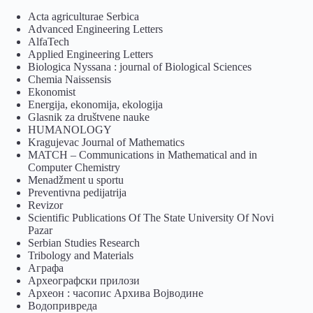
Acta agriculturae Serbica
Advanced Engineering Letters
AlfaTech
Applied Engineering Letters
Biologica Nyssana : journal of Biological Sciences
Chemia Naissensis
Ekonomist
Energija, ekonomija, ekologija
Glasnik za društvene nauke
HUMANOLOGY
Kragujevac Journal of Mathematics
MATCH – Communications in Mathematical and in
Computer Chemistry
Menadžment u sportu
Preventivna pedijatrija
Revizor
Scientific Publications Of The State University Of Novi
Pazar
Serbian Studies Research
Tribology and Materials
Аграфа
Археографски прилози
Археон : часопис Архива Војводине
Водопривреда