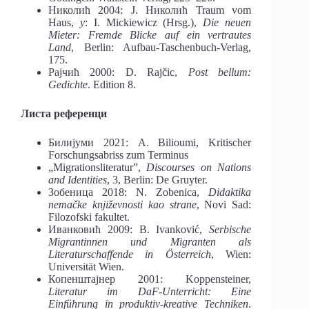
Николић 2004: Ј. Николић Traum vom
Haus,
у
: I. Mickiewicz (Hrsg.),
Die neuen
Mieter: Fremde Blicke auf ein vertrautes
Land
, Berlin: Aufbau-Taschenbuch-Verlag,
175.
Рајчић 2000: D. Rajčic,
Post bellum:
Gedichte
. Edition 8.
Листа референци
Билијуми 2021: A. Bilioumi, Kritischer
Forschungsabriss zum Terminus
„Migrationsliteratur”,
Discourses on Nations
and Identities
, 3, Berlin: De Gruyter.
Зобеница 2018: N. Zobenica,
Didaktika
nemačke književnosti kao strane
, Novi Sad:
Filozofski fakultet.
Иванковић 2009: B. Ivanković,
Serbische
Migrantinnen und Migranten als
Literaturschaffende in Österreich
, Wien:
Universität Wien.
Копенштајнер 2001: Koppensteiner,
Literatur im DaF-Unterricht: Eine
Einführung in produktiv-kreative Techniken
.