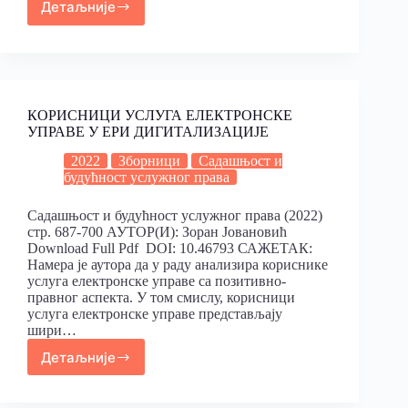
Детаљније
КОРИСНИЦИ УСЛУГА ЕЛЕКТРОНСКЕ
УПРАВЕ У ЕРИ ДИГИТАЛИЗАЦИЈЕ
2022
Зборници
Садашњост и
будућност услужног права
Садашњост и будућност услужног права (2022)
стр. 687-700 АУТОР(И): Зоран Јовановић
Download Full Pdf DOI: 10.46793 САЖЕТАК:
Намера је аутора да у раду анализира кориснике
услуга електронске управе са позитивно-
правног аспекта. У том смислу, корисници
услуга електронске управе представљају
шири…
Детаљније