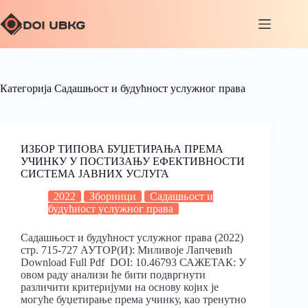
Категорија
Садашњост и будућност услужног права
ИЗБОР ТИПОВА БУЏЕТИРАЊА ПРЕМА
УЧИНКУ У ПОСТИЗАЊУ ЕФЕКТИВНОСТИ
СИСТЕМА ЈАВНИХ УСЛУГА
2022
Зборници
Садашњост и
будућност услужног права
Садашњост и будућност услужног права (2022)
стр. 715-727 АУТОР(И): Миливоје Лапчевић
Download Full Pdf DOI: 10.46793 САЖЕТАК: У
овом раду анализи ће бити подвргнути
различити критеријуми на основу којих је
могуће буџетирање према учинку, као тренутно