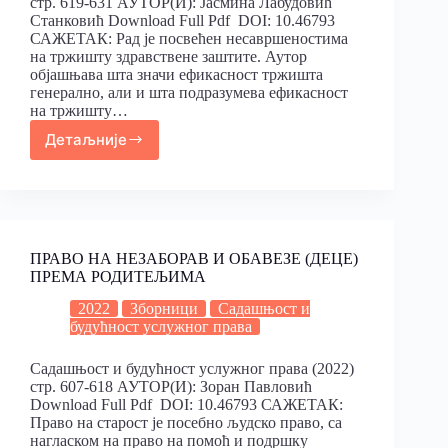
стр. 619-631 АУТОР(И): Јасмина Лабудовић
Станковић Download Full Pdf DOI: 10.46793
САЖЕТАК: Рад је посвећен несавршеностима
на тржишту здравствене заштите. Аутор
објашњава шта значи ефикасност тржишта
генерално, али и шта подразумева ефикасност
на тржишту…
Детаљније
ПРАВО НА НЕЗАБОРАВ И ОБАВЕЗЕ (ДЕЦЕ)
ПРЕМА РОДИТЕЉИМА
2022
Зборници
Садашњост и
будућност услужног права
Садашњост и будућност услужног права (2022)
стр. 607-618 АУТОР(И): Зоран Павловић
Download Full Pdf DOI: 10.46793 САЖЕТАК:
Право на старост је посебно људско право, са
нагласком на право на помоћ и подршку