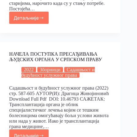
старијима, нарочито када су у стању потребе.
Постојећа…
Детаљније
НАЧЕЛА ПОСТУПКА ПРЕСАЂИВАЊА
ЉУДСКИХ ОРГАНА У СРПСКОМ ПРАВУ
2022
Зборници
Садашњост и
будућност услужног права
Садашњост и будућност услужног права (2022)
стр. 587-605 АУТОР(И): Драгица Живојиновић
Download Full Pdf DOI: 10.46793 САЖЕТАК:
Трансплантација органа је облик
специјалистичког лечења којим се тешким
болесницима омогућавају бољи услови живота
или нада у живот. Иако је трансплантација
грана медицине,…
Детаљније