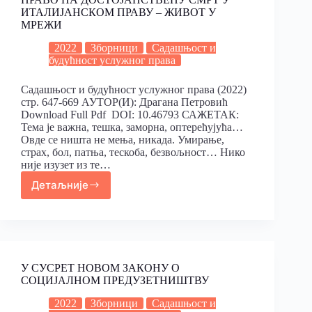
ИТАЛИЈАНСКОМ ПРАВУ – ЖИВОТ У
МРЕЖИ
2022
Зборници
Садашњост и
будућност услужног права
Садашњост и будућност услужног права (2022)
стр. 647-669 АУТОР(И): Драгана Петровић
Download Full Pdf DOI: 10.46793 САЖЕТАК:
Тема је важна, тешка, заморна, оптерећујућа…
Овде се ништа не мења, никада. Умирање,
страх, бол, патња, тескоба, безвољност… Нико
није изузет из те…
Детаљније
У СУСРЕТ НОВОМ ЗАКОНУ О
СОЦИЈАЛНОМ ПРЕДУЗЕТНИШТВУ
2022
Зборници
Садашњост и