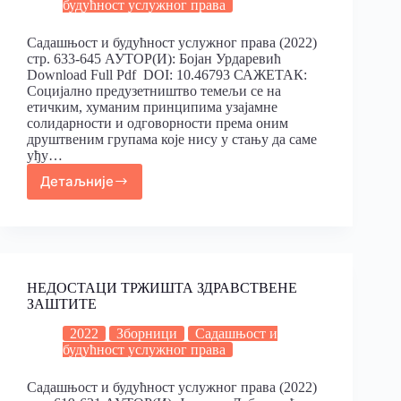
будућност услужног права
Садашњост и будућност услужног права (2022)
стр. 633-645 АУТОР(И): Бојан Урдаревић
Download Full Pdf DOI: 10.46793 САЖЕТАК:
Социјално предузетништво темељи се на
етичким, хуманим принципима узајамне
солидарности и одговорности према оним
друштвеним групама које нису у стању да саме
уђу…
Детаљније
НЕДОСТАЦИ ТРЖИШТА ЗДРАВСТВЕНЕ
ЗАШТИТЕ
2022
Зборници
Садашњост и
будућност услужног права
Садашњост и будућност услужног права (2022)