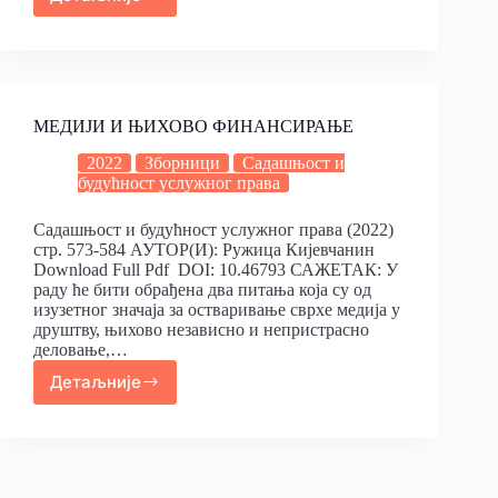
МЕДИЈИ И ЊИХОВО ФИНАНСИРАЊЕ
2022
Зборници
Садашњост и
будућност услужног права
Садашњост и будућност услужног права (2022)
стр. 573-584 АУТОР(И): Ружица Кијевчанин
Download Full Pdf DOI: 10.46793 САЖЕТАК: У
раду ће бити обрађена два питања која су од
изузетног значаја за остваривање сврхе медија у
друштву, њихово независно и непристрасно
деловање,…
Детаљније