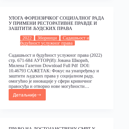
УЛОГА ФОРЕНЗИЧКОГ СОЦИЈАЛНОГ РАДА
У ПРИМЕНИ РЕСТОРАТИВНЕ ПРАВДЕ И
ЗАШТИТИ ЉУДСКИХ ПРАВА
2022
Зборници
Садашњост и
будућност услужног права
Садашњост и будућност услужног права (2022)
стр. 671-684 АУТОР(И): Јована Шкорић,
Милена Галетин Download Full Pdf DOI:
10.46793 САЖЕТАК: Фокус на унапређењу и
заштити људских права у социјалном раду,
омогућио је иновације у сфери кривичног
правосуђа и отворио нове могућности…
Детаљније
ПРАВО НА ДОСТОЈАНСТВЕНУ СМРТ У