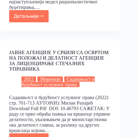
најзаступљенији модел рационалистичког
буџетирања,…
Детаљније
ЈАВНЕ АГЕНЦИЈЕ У СРБИЈИ СА ОСВРТОМ
НА ПОЛОЖАЈ И ДЕЛАТНОСТ АГЕНЦИЈЕ
ЗА ЛИЦЕНЦИРАЊЕ СТЕЧАЈНИХ
УПРАВНИКА
2022
Зборници
Садашњост и
будућност услужног права
Садашњост и будућност услужног права (2022)
стр. 701-713 АУТОР(И): Милан Рапајић
Download Full Pdf DOI: 10.46793 САЖЕТАК: У
раду се прво обраћа пажња на вршиоце управне
делатности, указивањем да је министарствима
ова делатност главна, за разлику од других
вршилаца којима…