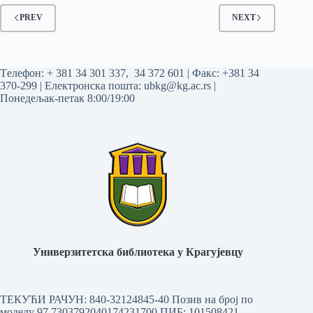
PREV
NEXT
Tелефон:
+ 381 34 301 337
,
34 372 601
| Факс: +381 34
370-299 | Електронска пошта:
ubkg@kg.ac.rs
|
Понедељак-петак 8:00/19:00
Универзитетска библиотека у Крагујевцу
ТЕКУЋИ РАЧУН: 840-32124845-40 Позив на број по
моделу 97 7303792040174231700
ПИБ: 101508421,