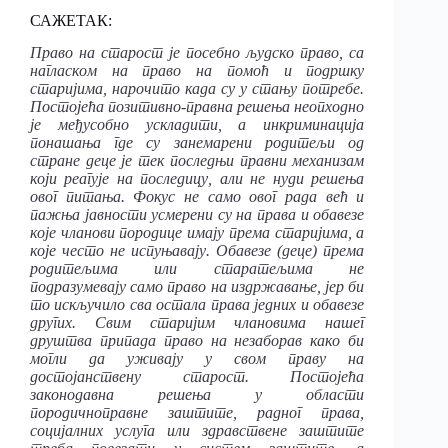
САЖЕТАК:
Право
на старост је посебно људско право, са
нагласком на право на помоћ и подршку
старијима, нарочито када су у стању потребе.
Постојећа позитивно-правна решења неопходно
је међусобно ускладити, а инкриминација
понашања где су занемарени родитељи од
стране деце је тек последњи правни механизам
који реагује на последицу, али не нуди решења
овог питања. Фокус не само овог рада већ и
пажња јавности усмерени су на права и обавезе
које чланови породице имају према старијима, а
које често не испуњавају. Обавезе (деце) према
родитељима или старатељима не
подразумевају само право на издржавање, јер би
то искључило сва остала права једних и обавезе
других. Свим старијим члановима нашег
друштва припада право на незаборав како би
могли да уживају у свом праву на
достојанствену старост. Постојећа
законодавна решења у области
породичноправне заштите, радног права,
социјалних услуга или здравствене заштите