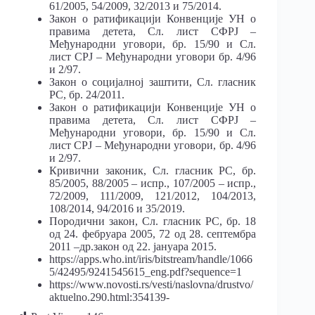
61/2005, 54/2009, 32/2013 и 75/2014.
Закон о ратификацији Конвенције УН о
правима детета, Сл. лист СФРЈ –
Међународни уговори, бр. 15/90 и Сл.
лист СРЈ – Међународни уговори бр. 4/96
и 2/97.
Закон о социјалној заштити, Сл. гласник
РС, бр. 24/2011.
Закон о ратификацији Конвенције УН о
правима детета, Сл. лист СФРЈ –
Међународни уговори, бр. 15/90 и Сл.
лист СРЈ – Међународни уговори, бр. 4/96
и 2/97.
Кривични законик, Сл. гласник РС, бр.
85/2005, 88/2005 – испр., 107/2005 – испр.,
72/2009, 111/2009, 121/2012, 104/2013,
108/2014, 94/2016 и 35/2019.
Породични закон, Сл. гласник РС, бр. 18
од 24. фебруара 2005, 72 од 28. септембра
2011 –др.закон од 22. јануара 2015.
https://apps.who.int/iris/bitstream/handle/1066
5/42495/9241545615_eng.pdf?sequence=1
https://www.novosti.rs/vesti/naslovna/drustvo/
aktuelno.290.html:354139-