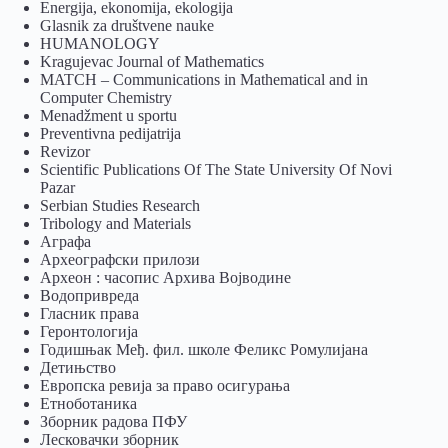
Energija, ekonomija, ekologija
Glasnik za društvene nauke
HUMANOLOGY
Kragujevac Journal of Mathematics
MATCH – Communications in Mathematical and in
Computer Chemistry
Menadžment u sportu
Preventivna pedijatrija
Revizor
Scientific Publications Of The State University Of Novi
Pazar
Serbian Studies Research
Tribology and Materials
Аграфа
Археографски прилози
Археон : часопис Архива Војводине
Водопривреда
Гласник права
Геронтологија
Годишњак Међ. фил. школе Феликс Ромулијана
Детињство
Европска ревија за право осигурања
Eтноботаника
Зборник радова ПФУ
Лесковачки зборник