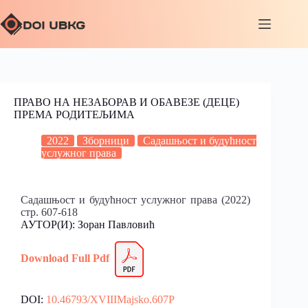
ПРАВО НА НЕЗАБОРАВ И ОБАВЕЗЕ (ДЕЦЕ)
ПРЕМА РОДИТЕЉИМА
2022
Зборници
Садашњост и будућност
услужног права
Садашњост и будућност услужног права (2022)
стр. 607-618
АУТОР(И): Зоран Павловић
Download Full
P
df
DOI:
10.46793/XVIIIMajsko.607P