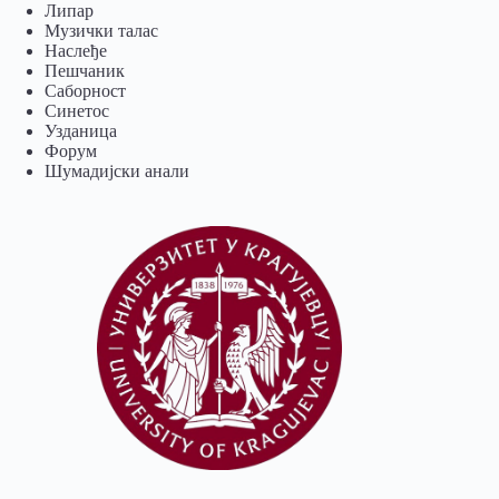
Липар
Музички талас
Наслеђе
Пешчаник
Саборност
Синетос
Узданица
Форум
Шумадијски анали