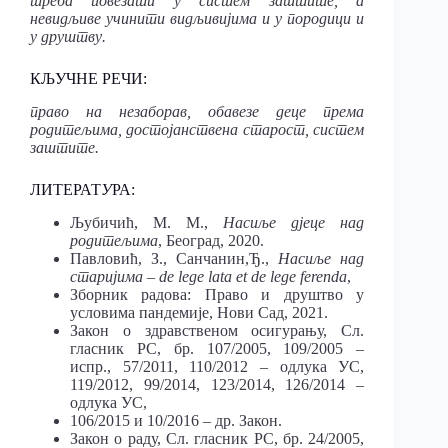
треба повезати у систем заштите, а
невидљиве учинити видљивијима и у породици и
у друштву.
КЉУЧНЕ РЕЧИ:
право на незаборав, обавезе деце према
родитељима, достојанствена старост, систем
заштите.
ЛИТЕРАТ
У
РА:
Љубичић, М. М.,
Насиље дјеце над
родитељима
, Београд, 2020.
Павловић, З., Санчанин,Ђ.,
Насиље над
старијима – de lege lata et de lege ferenda
,
Зборник радова: Право и друштво у
условима пандемије, Нови Сад, 2021.
Закон о здравственом осигурању, Сл.
гласник РС, бр. 107/2005, 109/2005 –
испр., 57/2011, 110/2012 – одлука УС,
119/2012, 99/2014, 123/2014, 126/2014 –
одлука УС,
106/2015 и 10/2016 – др. Закон.
Закон о раду, Сл. гласник РС, бр. 24/2005,