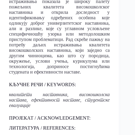
истраживања показала је широку палету
пожељних квалитета високошколског
наставника и открила доследност у
идентификовању одређених особина које
одликују доброг универзитетског наставника,
али и разлике, које су углавном условљене
специфичношћу узорка или методолошким
приступом проблематици. Рад скреће пажњу на
потребу даљих истраживања квалитета
високошколских наставника, који заједно са
другим чиниоцима, као што су породица,
окружење, услови учења, курикулума или
технологија, доприносе постигнућима
студената и ефективности наставе.
КЉУЧНЕ РЕЧИ / KEYWORDS:
квалитети наставника, високошколска
настава, ефективност наставе, студентске
евалуације
ПРОЈЕКАТ / ACKNOWLEDGEMENT:
ЛИТЕРАТУРА / REFERENCES: