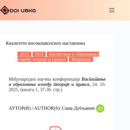
Квалитети високошколских наставника
2025
DOI
Васпитање и образовање
између теорије и праксе
Зборници
Међународна научна конференција
Васпитање
и образовање између теорије и праксе
,
24. 10.
2025. (књига 1, 37-36. стр.)
АУТОР(И) / AUTHOR(S): Саша Дубљанин