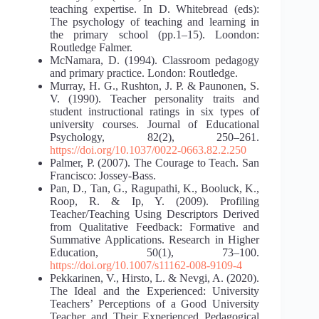
teaching expertise. In D. Whitebread (еds):
The psychology of teaching and learning in
the primary school (рр.1–15). Loondon:
Routledge Falmer.
McNamara, D. (1994). Classroom pedagogy
and primary practice. London: Routledge.
Murray, H. G., Rushton, J. P. & Paunonen, S.
V. (1990). Teacher personality traits and
student instructional ratings in six types of
university courses. Journal of Educational
Psychology, 82(2), 250–261.
https://doi.org/10.1037/0022-0663.82.2.250
Palmer, P. (2007). The Courage to Teach. San
Francisco: Jossey-Bass.
Pan, D., Tan, G., Ragupathi, K., Booluck, K.,
Roop, R. & Ip, Y. (2009). Profiling
Teacher/Teaching Using Descriptors Derived
from Qualitative Feedback: Formative and
Summative Applications. Research in Higher
Education, 50(1), 73–100.
https://doi.org/10.1007/s11162-008-9109-4
Pekkarinen, V., Hirsto, L. & Nevgi, A. (2020).
The Ideal and the Experienced: University
Teachers’ Perceptions of a Good University
Teacher and Their Experienced Pedagogical