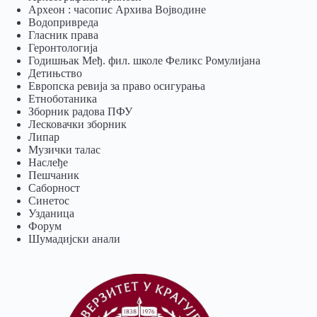
Археон : часопис Архива Војводине
Водопривреда
Гласник права
Геронтологија
Годишњак Међ. фил. школе Феликс Ромулијана
Детињство
Европска ревија за право осигурања
Eтноботаника
Зборник радова ПФУ
Лесковачки зборник
Липар
Музички талас
Наслеђе
Пешчаник
Саборност
Синетос
Узданица
Форум
Шумадијски анали