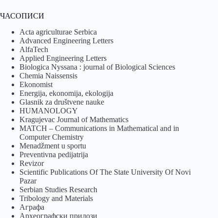
ЧАСОПИСИ
Acta agriculturae Serbica
Advanced Engineering Letters
AlfaTech
Applied Engineering Letters
Biologica Nyssana : journal of Biological Sciences
Chemia Naissensis
Ekonomist
Energija, ekonomija, ekologija
Glasnik za društvene nauke
HUMANOLOGY
Kragujevac Journal of Mathematics
MATCH – Communications in Mathematical and in
Computer Chemistry
Menadžment u sportu
Preventivna pedijatrija
Revizor
Scientific Publications Of The State University Of Novi
Pazar
Serbian Studies Research
Tribology and Materials
Аграфа
Археографски прилози