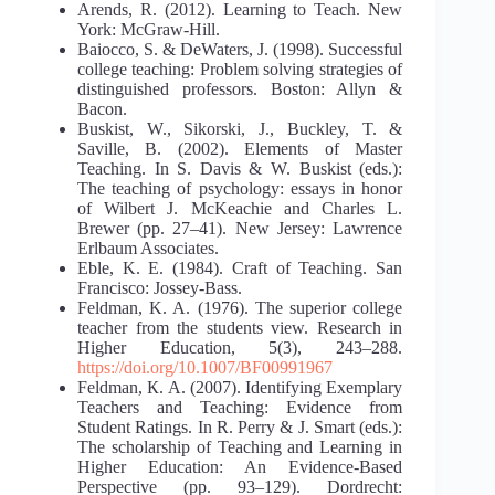
Arends, R. (2012). Learning to Teach. New
York: McGraw-Hill.
Baiocco, S. & DeWaters, J. (1998). Successful
college teaching: Problem solving strategies of
distinguished professors. Boston: Allyn &
Bacon.
Buskist, W., Sikorski, J., Buckley, T. &
Saville, B. (2002). Elements of Master
Teaching. In S. Davis & W. Buskist (еds.):
The teaching of psychology: essays in honor
of Wilbert J. McKeachie and Charles L.
Brewer (рр. 27–41). New Jersey: Lawrence
Erlbaum Associates.
Eble, K. E. (1984). Craft of Teaching. San
Francisco: Jossey-Bass.
Feldman, K. A. (1976). The superior college
teacher from the students view. Research in
Higher Education, 5(3), 243–288.
https://doi.org/10.1007/BF00991967
Feldman, К. А. (2007). Identifying Exemplary
Teachers and Teaching: Evidence from
Student Ratings. In R. Perry & J. Smart (еds.):
The scholarship of Teaching and Learning in
Higher Education: An Evidence-Based
Perspective (pp. 93–129). Dordrecht: