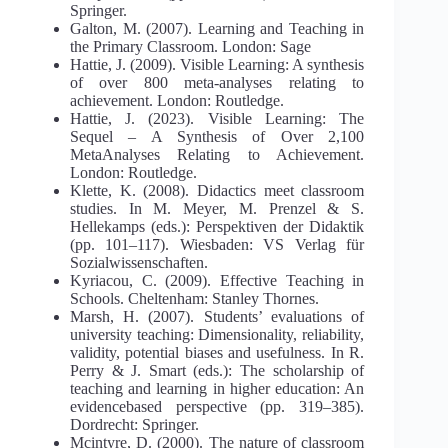
Springer.
Galton, M. (2007). Learning and Teaching in
the Primary Classroom. London: Sage
Hattie, J. (2009). Visible Learning: A synthesis
of over 800 meta-analyses relating to
achievement. London: Routledge.
Hattie, J. (2023). Visible Learning: The
Sequel – A Synthesis of Over 2,100
MetaAnalyses Relating to Achievement.
London: Routledge.
Klette, K. (2008). Didactics meet classroom
studies. In М. Meyer, М. Prenzel & S.
Hellekamps (еds.): Perspektiven der Didaktik
(рр. 101–117). Wiesbaden: VS Verlag für
Sozialwissenschaften.
Kyriacou, C. (2009). Effective Teaching in
Schools. Cheltenham: Stanley Thornes.
Marsh, H. (2007). Students’ evaluations of
university teaching: Dimensionality, reliability,
validity, potential biases and usefulness. In R.
Perry & J. Smart (еds.): The scholarship of
teaching and learning in higher education: An
evidencebased perspective (рр. 319–385).
Dordrecht: Springer.
Mcintyre, D. (2000). The nature of classroom