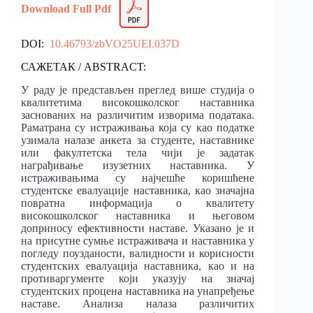
Download Full Pdf
DOI:
10.46793/zbVO25UEI.037D
САЖЕТАК / ABSTRACT:
У раду је представљен преглед више студија о
квалитетима високошколског наставника
заснованих на различитим изворима података.
Раматрана су истраживања која су као податке
узимала налазе анкета за студенте, наставнике
или факултетска тела чији је задатак
награђивање изузетних наставника. У
истраживањима су најчешће коришћене
студентске евалуације наставника, као значајна
повратна информација о квалитету
високошколског наставника и његовом
доприносу ефективности наставе. Указано је и
на присутне сумње истраживача и наставника у
погледу поузданости, валидности и корисности
студентских евалуација наставника, као и на
противаргументе који указују на значај
студентских процена наставника на унапређење
наставе. Анализа налаза различитих