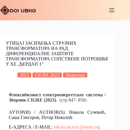
УТИЦАЈ ЗАСИЋЕЊА СТРУЈНИХ
ТРАНСФОРМАТОРА НА РАД
ДИФЕРЕНЦИЈАЛНЕ ЗАШТИТЕ
ТРАНСФОРМАТОРА СОПСТВЕНЕ ПОТРОШЊЕ
У ХЕ „ЂЕРДАП 1”
2023
CIGRE 2023
Зборници
Флексибилност електроенергетског система /
Зборник CIGRE (2023)
. (стр 847- 858)
АУТОР(И) / AUTHOR(S): Никола Сучевић,
Саша Глигоров, Петар Николић
Е-АДРЕСА / E-MAIL:
nikola.sucevic@ieent.org