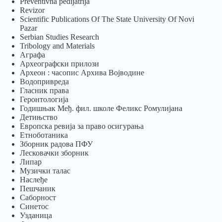
Preventivna pedijatrija
Revizor
Scientific Publications Of The State University Of Novi
Pazar
Serbian Studies Research
Tribology and Materials
Аграфа
Археографски прилози
Археон : часопис Архива Војводине
Водопривреда
Гласник права
Геронтологија
Годишњак Међ. фил. школе Феликс Ромулијана
Детињство
Европска ревија за право осигурања
Eтноботаника
Зборник радова ПФУ
Лесковачки зборник
Липар
Музички талас
Наслеђе
Пешчаник
Саборност
Синетос
Узданица