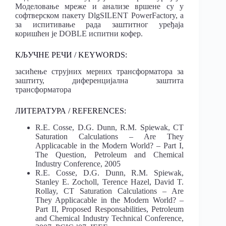
Моделовање мреже и анализе вршене су у
софтверском пакету DlgSILENT PowerFactory, а
за испитивање рада заштитног уређаја
коришћен је DOBLE испитни кофер.
КЉУЧНЕ РЕЧИ / KEYWORDS:
засићење струјних мерних трансформатора за
заштиту, диференцијална заштита
трансформатора
ЛИТЕРАТУРА / REFERENCES:
R.E. Cosse, D.G. Dunn, R.M. Spiewak, CT
Saturation Calculations – Are They
Applicacable in the Modern World? – Part I,
The Question, Petroleum and Chemical
Industry Conference, 2005
R.E. Cosse, D.G. Dunn, R.M. Spiewak,
Stanley E. Zocholl, Terence Hazel, David T.
Rollay, CT Saturation Calculations – Are
They Applicacable in the Modern World? –
Part II, Proposed Responsabilities, Petroleum
and Chemical Industry Technical Conference,