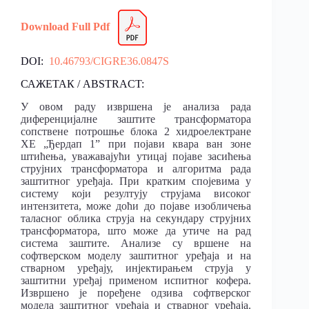
Down
l
oad F
u
ll Pdf
DOI:
10.46793/CIGRE36.0847S
САЖЕТАК / ABSTRACT:
У овом раду извршена је анализа рада
диференцијалне заштите трансформатора
сопствене потрошње блока 2 хидроелектране
ХЕ „Ђердап 1” при појави квара ван зоне
штићења, уважавајући утицај појаве засићења
струјних трансформатора и алгоритма рада
заштитног уређаја. При кратким спојевима у
систему који резултују струјама високог
интензитета, може доћи до појаве изобличења
таласног облика струја на секундару струјних
трансформатора, што може да утиче на рад
система заштите. Анализе су вршене на
софтверском моделу заштитног уређаја и на
стварном уређају, инјектирањем струја у
заштитни уређај применом испитног кофера.
Извршено је поређене одзива софтверског
модела заштитног уређаја и стварног уређаја.