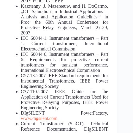
2007. PCIC ’07. IEEE
Kasztenny, J. Mazereeuw, and H. DoCarmo,
„CT Saturation in Industrial Applications –
Analysis and Application Guidelines,“ in
Proc. the 60th Annual Conference for
Protective Relay Engineers, March 27-29,
2007
IEC 60044-1, Instrument transformers – Part
1: Current transformers, International
Electrotechnical Commission
IEC 60044-6, Instrument transformers – Part
6: Requirements for protective current
transformers for transient performance,
International Electrotechnical Commission
C57.13-2007 IEEE Standard requirements for
Instrumental Transformers, IEEE Power
Engineering Society
C37.110-2007 IEEE Guide for the
Application of Current Transformers Used for
Protective Relaying Purposes, IEEE Power
Engineering Society
DIgSILENT PowerFactory,
www.digsilent.com
Current Transformer (StaCT), Technical
Reference Documentation, DIgSILENT