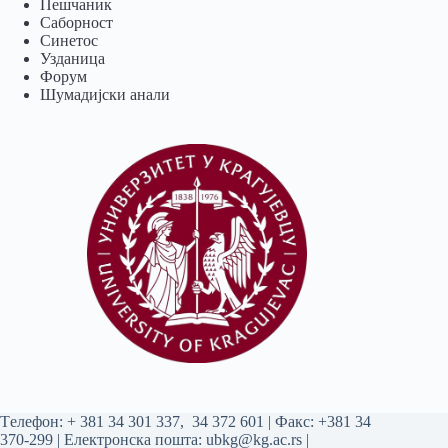
Пешчаник
Саборност
Синетос
Узданица
Форум
Шумадијски анали
Tелефон:
+ 381 34 301 337
,
34 372 601
| Факс: +381 34
370-299 | Електронска пошта:
ubkg@kg.ac.rs
|