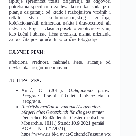
ispituje spremnost tržišta osiguranja da odgovori
potrebama specifičnih zahteva korisnika, kada je u
pitanju osiguranje od krađe i razbojništva vrednih i
retkih stvari kulturno-istorijskog značaja,
kolekcionarskih primeraka, nakita i dragocenosti, ali
i stvari za koje su vlasnici posebno emotivno vezani,
kao kućni ljubimac, lična prepiska, pisma, priznanja
za različita postignuća ili porodične fotografije.
КЉУЧНЕ РЕЧИ:
afekciona vrednost, naknada štete, sticanje od
nevlasnika, osiguranje imovine
ЛИТЕРАТУРА:
Antić, O. (2011).
Obligaciono pravo
.
Beograd: Pravni fakultet Univerziteta u
Beogradu.
Austrijski građanski zakonik (Allgemeines
bürgerliches Gesetzbuch für die
gesammten
Deutschen Erbländer der Oesterreichischen
Monarchie, 1811.) Stand: 10.9.2021 gemäß
BGBl. I Nr. 175/2021),
https://www.ris.bka.gv.at/GeltendeFassung.wx