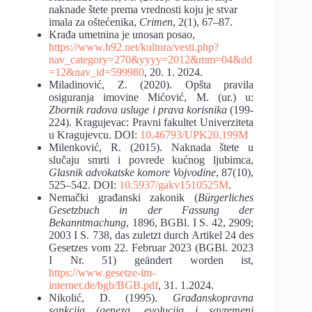
naknade štete prema vrednosti koju je stvar
imala za oštećenika,
Crimen
, 2(1), 67–87.
Krađa umetnina je unosan posao,
https://www.b92.net/kultura/vesti.php?
nav_category=270&yyyy=2012&mm=04&dd
=12&nav_id=599980
, 20. 1. 2024.
Miladinović, Z. (2020). Opšta pravila
osiguranja imovine Mićović, M. (ur.) u:
Zbornik radova usluge i prava korisnika
(199-
224). Kragujevac: Pravni fakultet Univerziteta
u Kragujevcu. DOI:
10.46793/UPK20.199M
Milenković, R. (2015). Naknada štete u
slučaju smrti i povrede kućnog ljubimca,
Glasnik advokatske komore Vojvodine
, 87(10),
525–542. DOI:
10.5937/gakv1510525M
.
Nemački građanski zakonik (
Bürgerliches
Gesetzbuch in der Fassung der
Bekanntmachung
, 1896, BGBl. I S. 42, 2909;
2003 I S. 738, das zuletzt durch Artikel 24 des
Gesetzes vom 22. Februar 2023 (BGBl. 2023
I Nr. 51) geändert worden ist,
https://www.gesetze-im-
internet.de/bgb/BGB.pdf
, 31. 1.2024.
Nikolić, D. (1995).
Građanskopravna
sankcija (geneza, evolucija i savremeni