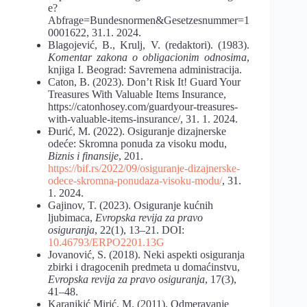
e?
Abfrage=Bundesnormen&Gesetzesnummer=1
0001622, 31.1. 2024.
Blagojević, B., Krulj, V. (redaktori). (1983).
Komentar zakona o obligacionim odnosima
,
knjiga I. Beograd: Savremena administracija.
Caton, B. (2023). Don’t Risk It! Guard Your
Treasures With Valuable Items Insurance,
https://catonhosey.com/guardyour-treasures-
with-valuable-items-insurance/, 31. 1. 2024.
Đurić, M. (2022). Osiguranje dizajnerske
odeće: Skromna ponuda za visoku modu,
Biznis i finansije
, 201.
https://bif.rs/2022/09/osiguranje-dizajnerske-
odece-skromna-ponudaza-visoku-modu/
, 31.
1. 2024.
Gajinov, T. (2023). Osiguranje kućnih
ljubimaca,
Evropska revija za pravo
osiguranja
, 22(1), 13–21. DOI:
10.46793/ERPO2201.13G
Jovanović, S. (2018). Neki aspekti osiguranja
zbirki i dragocenih predmeta u domaćinstvu,
Evropska revija za pravo osiguranja
, 17(3),
41–48.
Karanikić Mirić, M. (2011). Odmeravanje