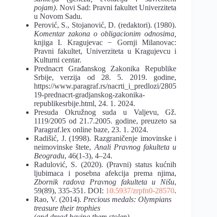
pojam)
. Novi Sad: Pravni fakultet Univerziteta
u Novom Sadu.
Perović, S., Stojanović, D. (redaktori). (1980).
Komentar zakona o obligacionim odnosima,
knjiga I. Kragujevac − Gornji Milanovac:
Pravni fakultet, Univerziteta u Kragujevcu i
Kulturni centar.
Prednacrt Građanskog Zakonika Republike
Srbije, verzija od 28. 5. 2019. godine,
https://www.paragraf.rs/nacrti_i_predlozi/2805
19-prednacrt-gradjanskog-zakonika-
republikesrbije.html, 24. 1. 2024.
Presuda Okružnog suda u Valjevu, Gž.
1119/2005 od 21.7.2005. godine, preuzeto sa
Paragraf.lex online baze, 23. 1. 2024.
Radišić, J. (1998). Razgraničenje imovinske i
neimovinske štete,
Anali Pravnog fakulteta u
Beogradu
, 46(1-3), 4–24.
Radulović, S. (2020). (Pravni) status kućnih
ljubimaca i posebna afekcija prema njima,
Zbornik radova Pravnog fakulteta u Nišu
,
59(89), 335-351. DOI:
10.5937/zrpfn0-28570
.
Rao, V. (2014).
Precious medals: Olympians
treasure their trophies
(and dread having them stolen)
,