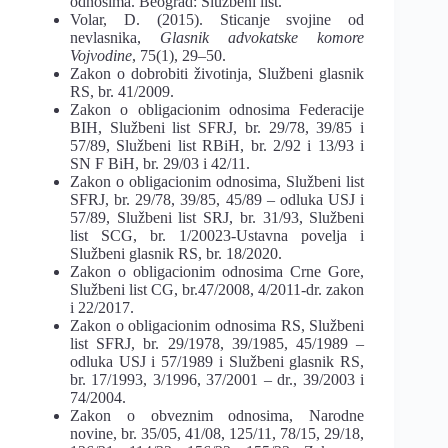
odnosima. Beograd: Službeni list.
Volar, D. (2015). Sticanje svojine od
nevlasnika,
Glasnik advokatske komore
Vojvodine
, 75(1), 29–50.
Zakon o dobrobiti životinja, Službeni glasnik
RS, br. 41/2009.
Zakon o obligacionim odnosima Federacije
BIH, Službeni list SFRJ, br. 29/78, 39/85 i
57/89, Službeni list RBiH, br. 2/92 i 13/93 i
SN F BiH, br. 29/03 i 42/11.
Zakon o obligacionim odnosima, Službeni list
SFRJ, br. 29/78, 39/85, 45/89 – odluka USJ i
57/89, Službeni list SRJ, br. 31/93, Službeni
list SCG, br. 1/20023-Ustavna povelja i
Službeni glasnik RS, br. 18/2020.
Zakon o obligacionim odnosima Crne Gore,
Službeni list CG, br.47/2008, 4/2011-dr. zakon
i 22/2017.
Zakon o obligacionim odnosima RS, Službeni
list SFRJ, br. 29/1978, 39/1985, 45/1989 –
odluka USJ i 57/1989 i Službeni glasnik RS,
br. 17/1993, 3/1996, 37/2001 – dr., 39/2003 i
74/2004.
Zakon o obveznim odnosima, Narodne
novine, br. 35/05, 41/08, 125/11, 78/15, 29/18,