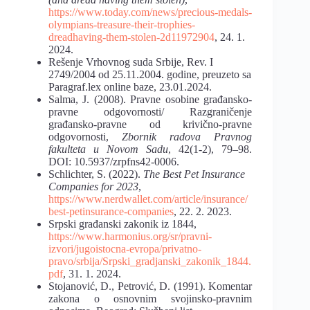
https://www.today.com/news/precious-medals-
olympians-treasure-their-trophies-
dreadhaving-them-stolen-2d11972904
, 24. 1.
2024.
Rešenje Vrhovnog suda Srbije, Rev. I
2749/2004 od 25.11.2004. godine, preuzeto sa
Paragraf.lex online baze, 23.01.2024.
Salma, J. (2008). Pravne osobine građansko-
pravne odgovornosti/ Razgraničenje
građansko-pravne od krivično-pravne
odgovornosti,
Zbornik radova Pravnog
fakulteta u Novom Sadu
, 42(1-2), 79–98.
DOI: 10.5937/zrpfns42-0006.
Schlichter, S. (2022).
The Best Pet Insurance
Companies for 2023
,
https://www.nerdwallet.com/article/insurance/
best-petinsurance-companies
, 22. 2. 2023.
Srpski građanski zakonik iz 1844,
https://www.harmonius.org/sr/pravni-
izvori/jugoistocna-evropa/privatno-
pravo/srbija/Srpski_gradjanski_zakonik_1844.
pdf
, 31. 1. 2024.
Stojanović, D., Petrović, D. (1991). Komentar
zakona o osnovnim svojinsko-pravnim