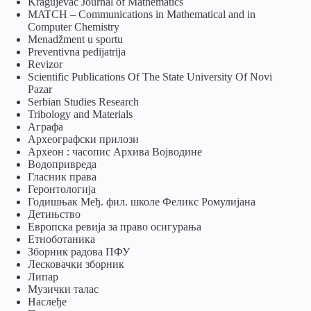
Kragujevac Journal of Mathematics
MATCH – Communications in Mathematical and in
Computer Chemistry
Menadžment u sportu
Preventivna pedijatrija
Revizor
Scientific Publications Of The State University Of Novi
Pazar
Serbian Studies Research
Tribology and Materials
Аграфа
Археографски прилози
Археон : часопис Архива Војводине
Водопривреда
Гласник права
Геронтологија
Годишњак Међ. фил. школе Феликс Ромулијана
Детињство
Европска ревија за право осигурања
Eтноботаника
Зборник радова ПФУ
Лесковачки зборник
Липар
Музички талас
Наслеђе