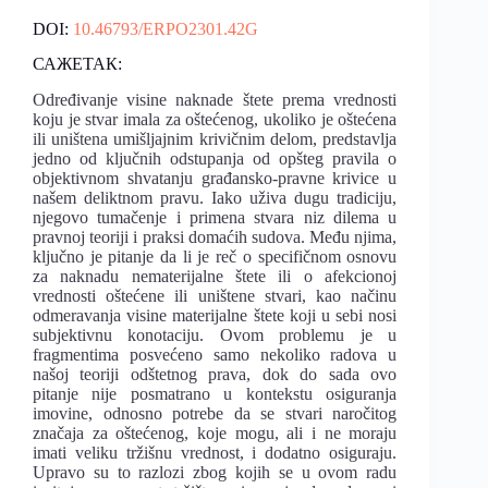
DOI:
10.46793/ERPO2301.42G
САЖЕТАК:
Određivanje visine naknade štete prema vrednosti
koju je stvar imala za oštećenog, ukoliko je oštećena
ili uništena umišljajnim krivičnim delom, predstavlja
jedno od ključnih odstupanja od opšteg pravila o
objektivnom shvatanju građansko-pravne krivice u
našem deliktnom pravu. Iako uživa dugu tradiciju,
njegovo tumačenje i primena stvara niz dilema u
pravnoj teoriji i praksi domaćih sudova. Među njima,
ključno je pitanje da li je reč o specifičnom osnovu
za naknadu nematerijalne štete ili o afekcionoj
vrednosti oštećene ili uništene stvari, kao načinu
odmeravanja visine materijalne štete koji u sebi nosi
subjektivnu konotaciju. Ovom problemu je u
fragmentima posvećeno samo nekoliko radova u
našoj teoriji odštetnog prava, dok do sada ovo
pitanje nije posmatrano u kontekstu osiguranja
imovine, odnosno potrebe da se stvari naročitog
značaja za oštećenog, koje mogu, ali i ne moraju
imati veliku tržišnu vrednost, i dodatno osiguraju.
Upravo su to razlozi zbog kojih se u ovom radu