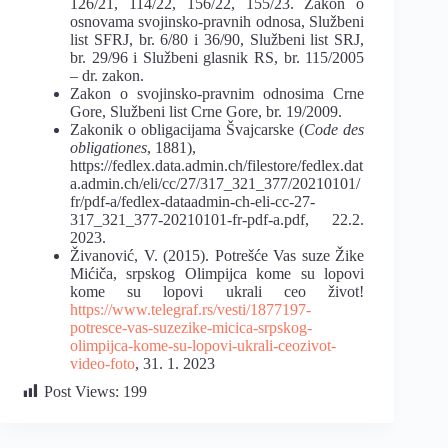
126/21, 114/22, 156/22, 155/23. Zakon o
osnovama svojinsko-pravnih odnosa, Službeni
list SFRJ, br. 6/80 i 36/90, Službeni list SRJ,
br. 29/96 i Službeni glasnik RS, br. 115/2005
– dr. zakon.
Zakon o svojinsko-pravnim odnosima Crne
Gore, Službeni list Crne Gore, br. 19/2009.
Zakonik o obligacijama Švajcarske (
Code des
obligationes
, 1881),
https://fedlex.data.admin.ch/filestore/fedlex.dat
a.admin.ch/eli/cc/27/317_321_377/20210101/
fr/pdf-a/fedlex-dataadmin-ch-eli-cc-27-
317_321_377-20210101-fr-pdf-a.pdf, 22.2.
2023.
Živanović, V. (2015). Potrešće Vas suze Žike
Mićiča, srpskog Olimpijca kome su lopovi
kome su lopovi ukrali ceo život!
https://www.telegraf.rs/vesti/1877197-
potresce-vas-suzezike-micica-srpskog-
olimpijca-kome-su-lopovi-ukrali-ceozivot-
video-foto
, 31. 1. 2023
Post Views:
199