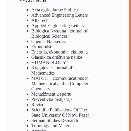
ЧАСОПИСИ
Acta agriculturae Serbica
Advanced Engineering Letters
AlfaTech
Applied Engineering Letters
Biologica Nyssana : journal of
Biological Sciences
Chemia Naissensis
Ekonomist
Energija, ekonomija, ekologija
Glasnik za društvene nauke
HUMANOLOGY
Kragujevac Journal of
Mathematics
MATCH – Communications in
Mathematical and in Computer
Chemistry
Menadžment u sportu
Preventivna pedijatrija
Revizor
Scientific Publications Of The
State University Of Novi Pazar
Serbian Studies Research
Tribology and Materials
Аграфа