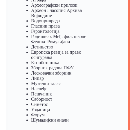
Археографски прилози
Археон : часопис Архива
Војводине
Водопривреда
Гласник права
Геронтологија
Годишњак Међ. фил. школе
Феликс Ромулијана
Детињство
Европска ревија за право
осигурања
Eтноботаника
Зборник радова ПФУ
Лесковачки зборник
Липар
Музички талас
Наслеђе
Пешчаник
Саборност
Синетос
Узданица
Форум
Шумадијски анали