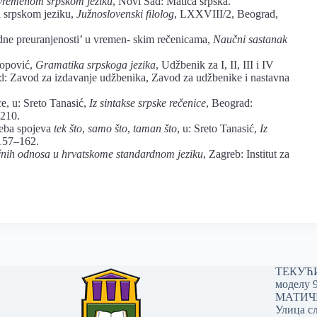
vremenom srpskom jeziku
, Novi Sad: Matica srpska.
u srpskom jeziku,
Južnoslovenski filolog
, LXXVIII/2, Beograd,
dne preuranjenosti’ u vremen- skim rečenicama,
Naučni sastanak
.
Popović,
Gramatika srpskoga jezika
, Udžbenik za I, II, III i IV
ad: Zavod za izdavanje udžbenika, Zavod za udžbenike i nastavna
e, u: Sreto Tanasić,
Iz sintakse srpske rečenice
, Beograd:
–210.
reba spojeva
tek što
,
samo što
,
taman što
, u: Sreto Tanasić,
Iz
 157–162.
ičnih odnosa u hrvatskome
standardnom jeziku
, Zagreb: Institut za
ТЕКУЋИ 
моделу 
МАТИЧНИ
Улица сл