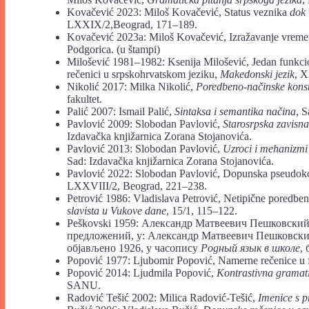
Kovačević 2023: Miloš Kovačević, Status veznika
dok
LXXIX/2,Beograd, 171–189.
Kovačević 2023a: Miloš Kovačević, Izražavanje vreme
Podgorica. (u štampi)
Milošević 1981–1982: Ksenija Milošević, Jedan funkcio
rečenici u srpskohrvatskom jeziku,
Makedonski jezik
, 
Nikolić 2017: Milka Nikolić,
Poredbeno-načinske konst
fakultet.
Palić 2007: Ismail Palić,
Sintaksa i semantika načina
, S
Pavlović 2009: Slobodan Pavlović,
Starosrpska zavisn
Izdavačka knjižarnica Zorana Stojanovića.
Pavlović 2013: Slobodan Pavlović,
Uzroci i mehanizmi
Sad: Izdavačka knjižarnica Zorana Stojanovića.
Pavlović 2022: Slobodan Pavlović, Dopunska pseudokoo
LXXVIII/2, Beograd, 221–238.
Petrović 1986: Vladislava Petrović, Netipične poredbe
slavista u Vukove dane
, 15/1, 115–122.
Peškovski 1959: Александр Матвеевич Пешковский
предложений, у: Александр Матвеевич Пешковск
објављено 1926, у часопису
Родный язык в школе
, 
Popоvić 1977: Ljubomir Popоvić, Namerne rečenice u f
Popović 2014: Ljudmila Popović,
Kontrastivna gramati
SANU.
Radović Tešić 2002: Milica Radović-Tešić,
Imenice s p