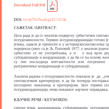
Download Full
Pdf
DOI:
10.46793/NasKg2457.015K
САЖЕТАК /ABSTRACT:
Циљ рада је да се анализи подвргну србистички синта
псеудозависности. Термин
псеудокоординација
готово ј
језика, одакле је пренесен и у историјскосинтаксичка
поријекла (увео га је Љ. Поповић 1977. у анализи једно
србистике се не употребљава, а и у њој врло рије
субординације и координације, е да би се на основу њи
су оне посљедица неегзактности или погрешног 
разграничење координације и субординације.
Анализа радова о псеудозависности показала је да „уч
синтаксичком критеријуму, и да би потврда постојања
неспорних чињеница и критеријума. Зато термин псе
псеудокоординација, нема никаквог научног оправдања.
КЉУЧНЕ РЕЧИ / KEYWORDS:
српски језик, координација, субординација, псеудокоор