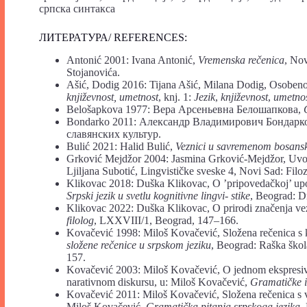
српска синтакса
ЛИТЕРАТУРА/ REFERENCES:
Antonić 2001: Ivana Antonić,
Vremenska rečenica
, Nov
Stojanovića.
Ašić, Dodig 2016: Tijana Ašić, Milana Dodig, Osobenos
književnost, umetnost
, knj. 1:
Jezik
,
književnost
,
umetnos
Belošapkova 1977: Вера Арсеньевна Белошапкова,
Bondarko 2011: Александр Владимирович Бондарк
славянских культур.
Bulić 2021: Halid Bulić,
Veznici u savremenom bosans
Grković Mejdžor 2004: Jasmina Grković-Mejdžor, Uvod 
Ljiljana Subotić, Lingvističke sveske 4, Novi Sad: Filo
Klikovac 2018: Duška Klikovac, O ’pripovedačkoj’ upotr
Srpski jezik u svetlu kognitivne lingvi- stike
, Beograd: Dr
Klikovac 2022: Duška Klikovac, O prirodi značenja vez
filolog
, LXXVIII/1, Beograd, 147–166.
Kovačević 1998: Miloš Kovačević, Složena rečenica s
složene rečenice u srpskom jeziku
, Beograd: Raška škola
157.
Kovačević 2003: Miloš Kovačević, O jednom ekspresi
narativnom diskursu, u: Miloš Kovačević,
Gramatičke i 
Kovačević 2011: Miloš Kovačević, Složena rečenica s 
Miloš Kovačević,
Gramatička pitanja srpskoga jezika
,