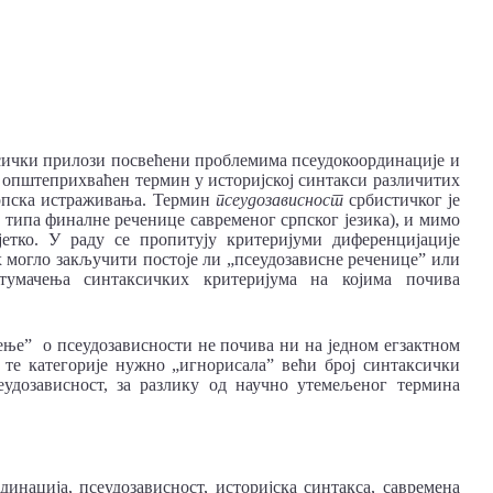
ксички прилози посвећени проблемима псеудокоординације и
е општеприхваћен термин у историјској синтакси различитих
 српска истраживања. Термин
псеудозависност
србистичког је
г типа финалне реченице савременог српског језика), и мимо
тко. У раду се пропитују критеријуми диференцијације
х могло закључити постоје ли „псеудозависне реченице” или
тумачења синтаксичких критеријума на којима почива
ење” о псеудозависности не почива ни на једном егзактном
 те категорије нужно „игнорисала” већи број синтаксички
удозависност, за разлику од научно утемељеног термина
динација, псеудозависност, историјска синтакса, савремена