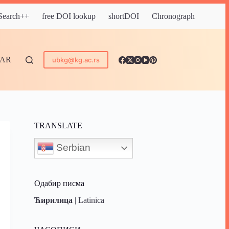
 Search++
free DOI lookup
shortDOI
Chronograph
DAR
ubkg@kg.ac.rs
TRANSLATE
Serbian
Одабир писма
Ћирилица
|
Latinica