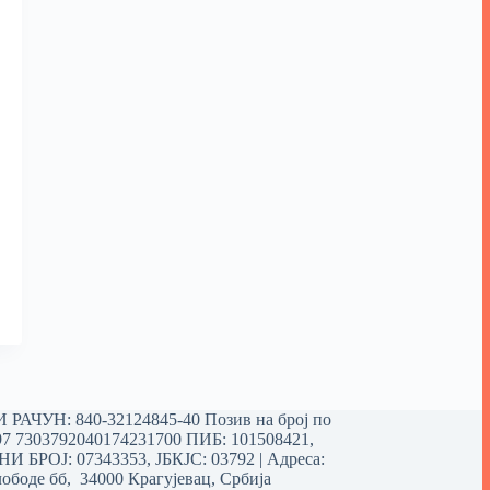
РАЧУН: 840-32124845-40 Позив на број по
97 7303792040174231700
ПИБ: 101508421,
 БРОЈ: 07343353, ЈБКЈС: 03792 | Aдреса:
ободе бб, 34000 Крагујевац, Србија