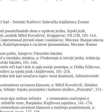
i Sad – Sremski Karlovci: Izdavačka knjižarnica Zorana
ti pseudofinalnih obrta u srpskom jeziku,
Srpski jezik,
ti
, urednik Miloš Kovačević, Kragujevac: FILUM, 105–114.
Современный руский язык: синтаксис
, Москва: Выцая школа.
о,
Категоризация в системе грамматики
, Москва: Языки
kom jeziku
, Sarajevo: Filozofski fakultet.
u istorijsku sintaksu, u:
Predavanja iz istorije jezika
, redakcija
zofski fakultet, 101–144.
ebi reči kad i dok iz ugla teorije prototipa, u: Duška Klikovac,
uštvo za srpski jezik i književnost, 181–216.
nika dok kad označava supro- tnost (kontrast),
Južnoslovenski
 kontrastnom zavisnom klauzom, u: Miloš Kovačević,
Sintaksa
, Srbinje: Srpsko prosvjetno i kulturno društvo „Prosvjeta”, 151–
vnom tipu složene rečenice s vremenskim značenjem u
stilističke teme
, Banjaluka: Književna zajednica, 141–174.
vremenskom zavisnom klauzom u značenju posteriornosti, u:
 Beograd: Jasen, 127–158.