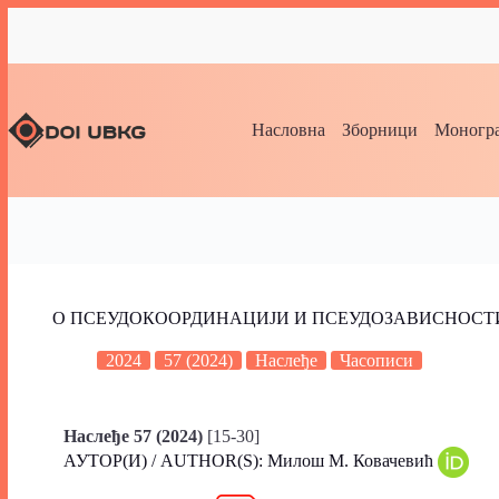
Насловна
Зборници
Моногра
O ПСЕУДОКООРДИНАЦИЈИ И ПСЕУДОЗАВИСНОСТИ
2024
57 (2024)
Наслеђе
Часописи
Наслеђе 57 (2024)
[15-30]
АУТОР(И) / AUTHOR(S): Милош М. Ковачевић