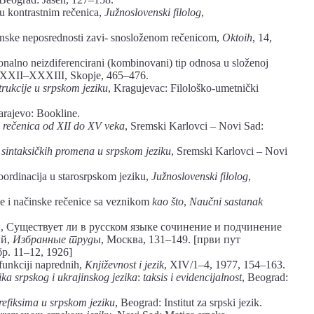
u kontrastnim rečenica,
Južnoslovenski filolog
,
nske neposrednosti zavi- snosloženom rečenicom,
Oktoih
, 14,
nalno neizdiferencirani (kombinovani) tip odnosa u složenoj
XXXII–XXXIII, Skopje, 465–476.
rukcije u srpskom jeziku
, Kragujevac: Filološko-umetnički
arajevo: Bookline.
a rečenica od XII do XV veka
, Sremski Karlovci ‒ Novi Sad:
 sintaksičkih promena u srpskom jeziku
, Sremski Karlovci ‒ Novi
rdinacija u starosrpskom jeziku,
Južnoslovenski filolog
,
ne i načinske rečenice sa veznikom
kao što
,
Naučni sastanak
, Существует ли в русском языке сочинение и подчинение
ий,
Избранные труды
, Москва, 131–149. [први пут
бр. 11–12, 1926]
unkciji naprednih,
Književnost
i jezik
, XIV/1–4, 1977, 154–163.
ka srpskog i ukrajinskog jezika
:
taksis i evidencijalnost
, Beograd:
refiksima u srpskom jeziku
, Beograd: Institut za srpski jezik.