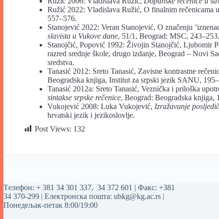
Ružić 2006: Vladislava Ružić,
Dopunske rečenice u sa
Ružić 2022: Vladislava Ružić, O finalnim rečenicama 
557–576.
Stanojević 2022: Veran Stanojević, O značenju ’iznena
slavista u Vukove dane
, 51/1, Beograd: MSC, 243–253
Stanojčić, Popović 1992: Živojin Stanojčić, Ljubomir 
razred srednje škole, drugo izdanje, Beograd – Novi S
sredstva.
Tanasić 2012: Sreto Tanasić, Zavisne kontrastne rečenic
Beogradska knjiga, Institut za srpski jezik SANU, 195
Tanasić 2012a: Sreto Tanasić, Veznička i priloška upot
sintakse srpske rečenice
, Beograd: Beogradska knjiga,
Vukojević 2008: Luka Vukojević,
Izražavanje posljed
hrvatski jezik i jezikoslovlje.
Post Views:
132
Tелефон:
+ 381 34 301 337
,
34 372 601
| Факс: +381
34 370-299 | Електронска пошта:
ubkg@kg.ac.rs
|
Понедељак-петак 8:00/19:00