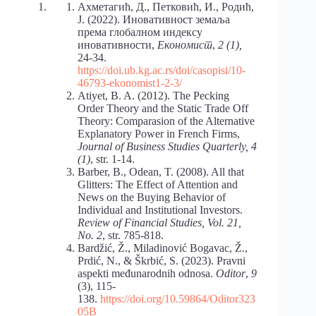
Ахметагић, Д., Петковић, И., Родић,
Ј. (2022). Иновативност земаља
према глобалном индексу
иновативности,
Економист
,
2 (1),
24-34.
https://doi.ub.kg.ac.rs/doi/casopisi/10-
46793-ekonomist1-2-3/
Atiyet, B. A. (2012). The Pecking
Order Theory and the Static Trade Off
Theory: Comparasion of the Alternative
Explanatory Power in French Firms,
Journal of Business Studies Quarterly, 4
(1)
, str. 1-14.
Barber, B., Odean, T. (2008). All that
Glitters: The Effect of Attention and
News on the Buying Behavior of
Individual and Institutional Investors.
Review of Financial Studies, Vol. 21,
No. 2
, str. 785-818.
Bardžić, Ž., Miladinović Bogavac, Ž.,
Prdić, N., & Škrbić, S. (2023). Pravni
aspekti međunarodnih odnosa.
Oditor
,
9
(3), 115-
138.
https://doi.org/10.59864/Oditor323
05B