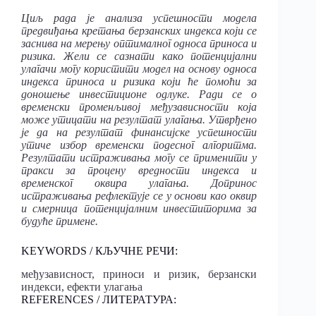
Циљ рада је анализа успешности модела
предвиђања кретања берзанских индекса који се
заснива на мерењу оптималног односа приноса и
ризика. Жели се сазнати како потенцијални
улагачи могу користити модел на основу односа
индекса приноса и ризика који ће помоћи за
доношење инвестиционе одлуке. Ради се о
временски променљивој међузависности која
може утицати на резултат улагања. Утврђено
је да на резултат финансијске успешности
утиче избор временски подесног алгоритма.
Резултати истраживања могу се применити у
пракси за процену вредности индекса и
временског оквира улагања. Допринос
истраживања рефлектује се у основи као оквир
и смерница потенцијалним инвеститорима за
будуће примене.
KEYWORDS / КЉУЧНЕ РЕЧИ:
међузависност, приноси и ризик, берзански
индекси, ефекти улагања
REFERENCES / ЛИТЕРАТУРА: