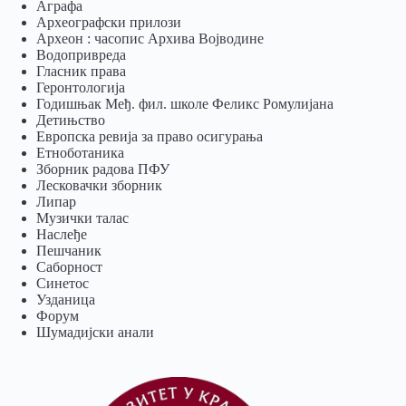
Аграфа
Археографски прилози
Археон : часопис Архива Војводине
Водопривреда
Гласник права
Геронтологија
Годишњак Међ. фил. школе Феликс Ромулијана
Детињство
Европска ревија за право осигурања
Eтноботаника
Зборник радова ПФУ
Лесковачки зборник
Липар
Музички талас
Наслеђе
Пешчаник
Саборност
Синетос
Узданица
Форум
Шумадијски анали