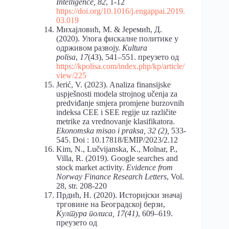
Intelligence, 82
, 1-12
https://doi.org/10.1016/j.engappai.2019.
03.019
Михајловић, М. & Јеремић, Д.
(2020). Улога фискалне политике у
одрживом развоју.
Kultura
polisa
,
17
(43), 541–551. преузето од
https://kpolisa.com/index.php/kp/article/
view/225
Jerić, V. (2023). Analiza finansijske
uspješnosti modela strojnog učenja za
predviđanje smjera promjene burzovnih
indeksa CEE i SEE regije uz različite
metrike za vrednovanje klasifikatora.
Ekonomska misao i praksa, 32 (2),
533-
545. Doi : 10.17818/EMIP/2023/2.12
Kim, N., Lučvijanska, K., Molnar, P.,
Villa, R. (2019). Google searches and
stock market activity.
Evidence from
Norway Finance Research Letters
, Vol.
28, str. 208-220
Прдић, Н. (2020). Историјски значај
трговине на Београдској берзи,
Култура
п
олиса, 17(41)
, 609–619.
преузето од