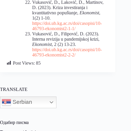
Vukasović, D., Laković, D., Martinov,
D. (2023). Kriza investiranja i
kvantitativno popuštanje,
Ekonomist
,
1(2) 1-10.
https://doi.ub.kg.ac.rs/doi/casopisi/10-
46793-ekonomist2-1-1/
Vukasović, D., Filipović, D. (2023).
Interna revizija u pandemijskoj krizi,
Ekonomist
, 2 (2) 13-23.
https://doi.ub.kg.ac.rs/doi/casopisi/10-
46793-ekonomist2-2-2/
Post Views:
85
TRANSLATE
Serbian
Одабир писма