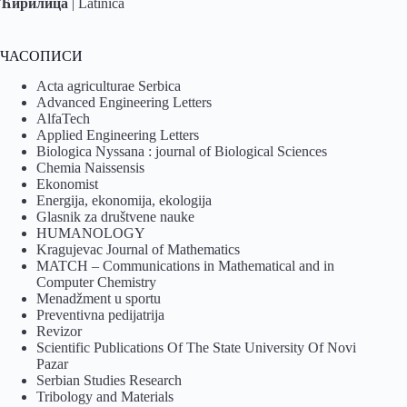
Ћирилица
|
Latinica
ЧАСОПИСИ
Acta agriculturae Serbica
Advanced Engineering Letters
AlfaTech
Applied Engineering Letters
Biologica Nyssana : journal of Biological Sciences
Chemia Naissensis
Ekonomist
Energija, ekonomija, ekologija
Glasnik za društvene nauke
HUMANOLOGY
Kragujevac Journal of Mathematics
MATCH – Communications in Mathematical and in
Computer Chemistry
Menadžment u sportu
Preventivna pedijatrija
Revizor
Scientific Publications Of The State University Of Novi
Pazar
Serbian Studies Research
Tribology and Materials