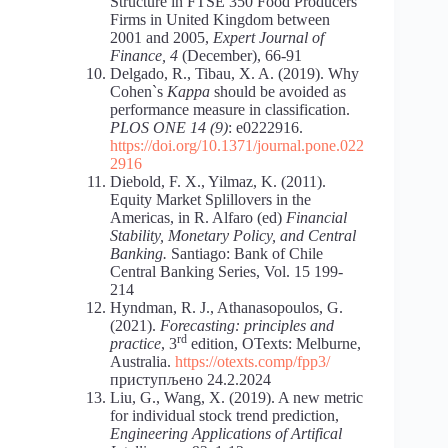
Structure in FTSE 350 Food Producers
Firms in United Kingdom between
2001 and 2005,
Expert Journal of
Finance, 4
(December), 66-91
Delgado, R., Tibau, X. A. (2019). Why
Cohen`s
Kappa
should be avoided as
performance measure in classification.
PLOS ONE 14 (9)
: e0222916.
https://doi.org/10.1371/journal.pone.022
2916
Diebold, F. X., Yilmaz, K. (2011).
Equity Market Splillovers in the
Americas, in R. Alfaro (ed)
Financial
Stability, Monetary Policy, and Central
Banking.
Santiago: Bank of Chile
Central Banking Series, Vol. 15 199-
214
Hyndman, R. J., Athanasopoulos, G.
(2021).
Forecasting: principles and
rd
practice
, 3
edition, OTexts: Melburne,
Australia.
https://otexts.comp/fpp3/
приступљено 24.2.2024
Liu, G., Wang, X. (2019). A new metric
for individual stock trend prediction,
Engineering Applications of Artifical