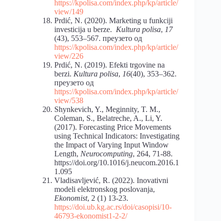
https://kpolisa.com/index.php/kp/article/
view/149
Prdić, N. (2020). Marketing u funkciji
investicija u berze.
Kultura polisa
,
17
(43), 553–567. преузето од
https://kpolisa.com/index.php/kp/article/
view/226
Prdić, N. (2019). Efekti trgovine na
berzi.
Kultura polisa
,
16
(40), 353–362.
преузето од
https://kpolisa.com/index.php/kp/article/
view/538
Shynkevich, Y., Meginnity, T. M.,
Coleman, S., Belatreche, A., Li, Y.
(2017). Forecasting Price Movements
using Technical Indicators: Investigating
the Impact of Varying Input Window
Length,
Neurocomputing
, 264, 71-88.
https://doi.org/10.1016/j.neucom.2016.1
1.095
Vladisavljević, R. (2022). Inovativni
modeli elektronskog poslovanja,
Ekonomist
, 2 (1) 13-23.
https://doi.ub.kg.ac.rs/doi/casopisi/10-
46793-ekonomist1-2-2/