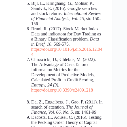
Bijl, L., Kringhaug, G., Molnar, P.,
Sandvik, E. (2016). Google searches
and stock returns.
International Review
of Financial Analysis, Vol. 45
, str. 150-
156.
Bruni, R. (2017). Stock Market Index
Data and indicatora for Day Trading as
a Binary Classification problem.
Data
in Brief, 10
, 569-575.
https://doi.org/10.1016/j.dib.2016.12.04
4
Chroscicki, D., Chlebus, M. (2022).
The Advantage of Case-Tailored
Information Metrics for the
Development of Predictive Models,
Calculated Profit in Credit Scoring,
Entropy, 24 (9)
,
https://doi.org/10.3390/e24091218
Da, Z., Engeiberg, J., Gao, P. (2011). In
search of attention.
The Journal of
Finance, Vol. 66, No. 5
, str. 1461-99
Dacosta, L., Adusei, C. (2016). Testing
the Pecking Order Theory of Capital