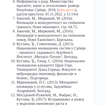
Информатор о раду, Министарство
просвете, науке и технолошког развоја
Републике Србије, 2018, (
mpn.gov.rs
),
(датум приступа: 01.11.2022. у 11:14ч)
Јовичић, М., Мирковић, М. (2016):
Иновације и конкурентност на глобалном
тржишту, Нови економист, стр. 64-72.
Јовичић, М., Мирковић, М., (2016).
Иновације и конкурентност на глобалном
нивоу, Нови Економист, Бијељина.
Кутлача, Ђ., Семенченко, Д. (2015):
Национални иновациони систем у Србији
– прошлост, садашњост, будућност,
Институт „Михајло Пупин“, Београд.
Кутлача, Ђ., Тинај, С. (2016): Национални
иновациони капацитет Црне Горе,
Универзитет Доња Горица, Факултет за
међународну економију, финансије и
бизнис, Подгорица.
Маринковић, П.С. (2012): Менаџмент
иновација у услугама, Задужбина
Андрејевић, Београд.
Мосуровић-Ружичић, М., Фабрис, Н.,
Кутлача, Ђ. (2017): Истраживање и развој
у моделима економског раста и