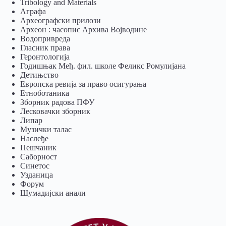
Tribology and Materials
Аграфа
Археографски прилози
Археон : часопис Архива Војводине
Водопривреда
Гласник права
Геронтологија
Годишњак Међ. фил. школе Феликс Ромулијана
Детињство
Европска ревија за право осигурања
Eтноботаника
Зборник радова ПФУ
Лесковачки зборник
Липар
Музички талас
Наслеђе
Пешчаник
Саборност
Синетос
Узданица
Форум
Шумадијски анали