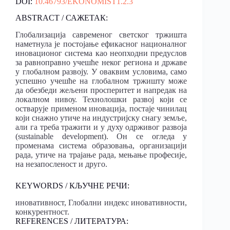
DOI:
10.46793/EKONOMIST1.2.3
ABSTRACT / САЖЕТАК:
Глобализација савременог светског тржишта
наметнула је постојање ефикасног националног
иновационог система као неопходни предуслов
за равноправно учешће неког региона и државе
у глобалном развоју. У оваквим условима, само
успешно учешће на глобалном тржишту може
да обезбеди жељени просперитет и напредак на
локалном нивоу. Технолошки развој који се
остварује применом иновација, постаје чинилац
који снажно утиче на индустријску снагу земље,
али га треба тражити и у духу одрживог развоја
(sustainable development). Он се огледа у
променама система образовања, организацији
рада, утиче на трајање рада, мењање професије,
на незапосленост и друго.
KEYWORDS / КЉУЧНЕ РЕЧИ:
иновативност, Глобални индекс иновативности,
конкурентност.
REFERENCES / ЛИТЕРАТУРА: