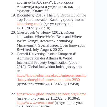
достигнућа XX века“, Црногорска
Академија наука и умјетности, научни
скупови, Kњига 65.
Bloomberg (2018): The U.S Drops Out of the
Top 10 in Innovation Ranking (доступно на:
bloomberg.com
). (датум приступа:
17.11.2022. у 22:31ч)
Chesbrough W. Henry (2012): „Open
innovation, Where We’ve Been and Where
We’veGoing“, Research-Technology
Management, Special Issue: Open Innovation
Revisited, July-August, 20-27.
Cornell University, Institut Europeen d’
Administration des Affaires & World
Intellectual Property Organization (2009-
2018), Global Innovation Index, доступно
на:
https://knowledge.insead.edu/entrepreneurship
-innovation/global-innovation-index-2930
(датум приступа: 24.11.2022. у 17:45ч).
https://www.globalinnovationindex.org/Home
(датум приступа: 22.11.2022. у 10:30ч).
https://www.vreme.com/
(датум приступа:
24.11.2022. у 21:17ч).