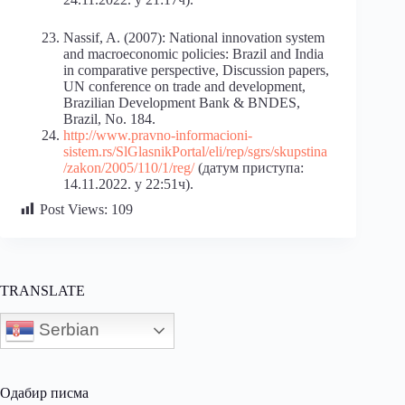
Nassif, A. (2007): National innovation system
and macroeconomic policies: Brazil and India
in comparative perspective, Discussion papers,
UN conference on trade and development,
Brazilian Development Bank & BNDES,
Brazil, No. 184.
http://www.pravno-informacioni-
sistem.rs/SlGlasnikPortal/eli/rep/sgrs/skupstina
/zakon/2005/110/1/reg/
(датум приступа:
14.11.2022. у 22:51ч).
Post Views:
109
TRANSLATE
Serbian
Одабир писма