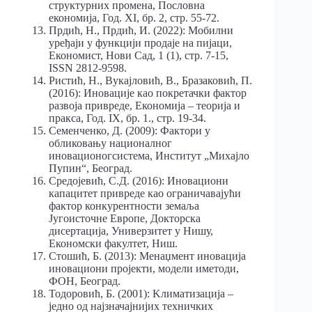
структурних промена, Пословна
економија, Год. XI, бр. 2, стр. 55-72.
Прдић, Н., Прдић, И. (2022): Мобилни
уређаји у функцији продаје на пијаци,
Економист, Нови Сад, 1 (1), стр. 7-15,
ISSN 2812-9598.
Ристић, Н., Вукајловић, В., Бразаковић, П.
(2016): Иновације као покретачки фактор
развоја привреде, Економија – теорија и
пракса, Год. IX, бр. 1., стр. 19-34.
Семенченко, Д. (2009): Фактори у
обликовању националног
иновационогсистема, Институт „Михајло
Пупин“, Београд.
Средојевић, С.Д. (2016): Иновациони
капацитет привреде као ограничавајући
фактор конкурентности земаља
Југоисточне Европе, Докторска
дисертација, Универзитет у Нишу,
Економски факултет, Ниш.
Стошић, Б. (2013): Менаџмент иновација
иновациони пројекти, модели иметоди,
ФОН, Београд.
Тодоровић, Б. (2001): Kлиматизација –
једно од најзначајнијих техничких