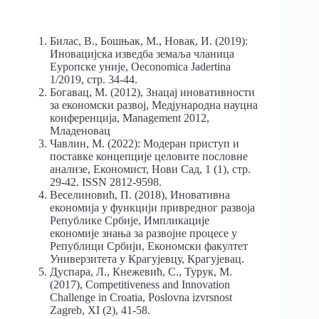
Билас, В., Бошњак, М., Новак, И. (2019):
Иновацијска изведба земаља чланица
Еуропске уније, Oeconomica Jadertina
1/2019, стр. 34-44.
Богавац, М. (2012), Знацај иновативности
за економски развој, Медјународна науцна
конференција, Management 2012,
Младеновац
Чавлин, М. (2022): Модеран приступ и
поставке концепције целовите пословне
анализе, Економист, Нови Сад, 1 (1), стр.
29-42. ISSN 2812-9598.
Веселиновић, П. (2018), Иновативна
економија у функцији привредног развоја
Републике Србије, Импликације
економије знања за развојне процесе у
Републици Србији, Економски факултет
Универзитета у Крагујевцу, Крагујевац.
Дуспара, Л., Кнежевић, С., Турук, M.
(2017), Competitiveness and Innovation
Challenge in Croatia, Poslovna izvrsnost
Zagreb, XI (2), 41-58.