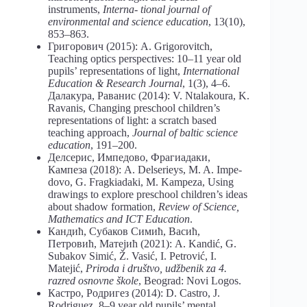
instruments,
Interna- tional journal of
еnvironmental and science education
, 13(10),
853–863.
Григорович (2015): А. Grigorovitch,
Teaching optics perspectives: 10‒11 year old
pupils’ representations of light,
International
Education & Research Journal
, 1(3), 4–6.
Далакура, Раванис (2014): V. Ntalakoura, K.
Ravanis, Changing preschool children’s
representations of light: a scratch based
teaching approach,
Journal of baltic science
education
, 191–200.
Делсерис, Импедово, Фрагиадаки,
Кампеза (2018): A. Delserieys, M. A. Impe-
dovo, G. Fragkiadaki, M. Kampeza, Using
drawings to explore preschool children’s ideas
about shadow formation,
Review
of Science,
Mathematics and ICT Education
.
Кандић, Субаков Симић, Васић,
Петровић, Матејић (2021): А. Kandić, G.
Subakov Simić, Ž. Vasić, I. Petrović, I.
Matejić,
Priroda i društvo, udžbenik za 4.
razred osnovne škole
, Beograd: Novi Logos.
Кастро, Родригез (2014): D. Castro, J.
Rodriguez, 8‒9 year old pupils’ mental