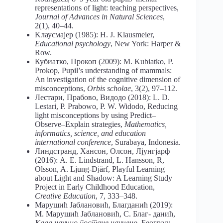
representations of light: teaching perspectives,
Journal of Advances in Natural Sciences
,
2(1), 40–44.
Kлаусмајер (1985): H. J. Klausmeiеr,
Educational psychology
, New York: Harper &
Row.
Кубиатко, Прокоп (2009): М. Kubiatko, P.
Prokop, Pupil’s understanding of mammals:
An investigation of the cognitive dimension of
misconceptions,
Orbis scholae
, 3(2), 97–112.
Лестари, Прабово, Видодо (2018): L. D.
Lestari, P. Prabowo, P. W. Widodo, Reducing
light misconceptions by using Predict‒
Observe‒Explain strategies,
Mathematics,
informatics, science, and education
international conference
, Surabaya, Indonesia.
Линдстранд, Хансон, Олсон, Лjунгјарф
(2016): А. Е. Lindstrand, L. Hansson, R,
Olsson, A. Ljung-Djärf, Playful Learning
about Light and Shadow: A Learning Study
Project in Early Childhood Education,
Creative Education
, 7, 333–348.
Марушић Јаблановић, Благданић (2019):
М. Марушић Јаблановић, С. Благ- данић,
Када научно постане научено
, Београд: