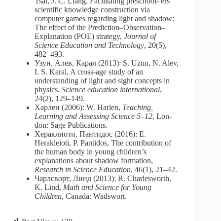
Tsai, J. C. Liang, Facilitating preschool- ers’
scientific knowledge construction via
computer games regarding light and shadow:
The effect of the Prediction‒Оbservation‒
Еxplanation (POE) strategy,
Journal of
Science Education and Technology
, 20(5),
482–493.
Узун, Алев, Карал (2013): S. Uzun, N. Alev,
I. S. Karal, A cross-age study of an
understanding of light and sight concepts in
physics,
Science education international
,
24(2), 129–149.
Харлен (2006): W. Harlen,
Teaching,
Learning and Assessing Science 5‒12
, Lon-
don: Sage Publications.
Хераклиоти, Пантидос (2016): Е.
Herakleioti, Р. Pantidos, The contribution of
the human body in young children’s
explanations about shadow formation,
Research in Science Education
, 46(1), 21–42.
Чарлсворт, Линд (2013): R. Charlesworth,
K. Lind,
Math and Science for Young
Children
, Canada: Wadswort.