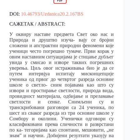
DOI:
10.46793/Uzdanica20.2.167BS
САЖЕТАК / ABSTRACT:
У оквиру наставе предмета Свет око нас и
Природа и друштво изуча- вају се бројни
сложени и апстрактни природни феномени које
ученици често погрешно тумаче. Први корак у
овим наставним ситуацијама је стицање дубљег
увида у смисао и изворе таквих погрешних
уверења. Циљ овог истраживања био је да се
путем интервјуа испитају мисконцепције
ученика од првог до четвртог разреда основне
школе о светло- сним појавама као што су
извори и простирање светлости, природа вида,
провидност материјала, одбијање и преламање
светлости и сенке. Снимљени су и
транскрибовани разговори са 24 ученика, по
шест из сваког разреда из три основне школе у
Сомбору и околини. Ученички одговори су
класификовани према сличности и разврстани
по ка- тегоријама као спонтани, мешовити, „не
знам” и научни. Добијени резултати указују на