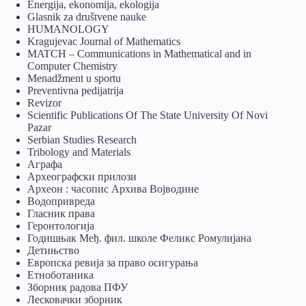
Energija, ekonomija, ekologija
Glasnik za društvene nauke
HUMANOLOGY
Kragujevac Journal of Mathematics
MATCH – Communications in Mathematical and in
Computer Chemistry
Menadžment u sportu
Preventivna pedijatrija
Revizor
Scientific Publications Of The State University Of Novi
Pazar
Serbian Studies Research
Tribology and Materials
Аграфа
Археографски прилози
Археон : часопис Архива Војводине
Водопривреда
Гласник права
Геронтологија
Годишњак Међ. фил. школе Феликс Ромулијана
Детињство
Европска ревија за право осигурања
Eтноботаника
Зборник радова ПФУ
Лесковачки зборник