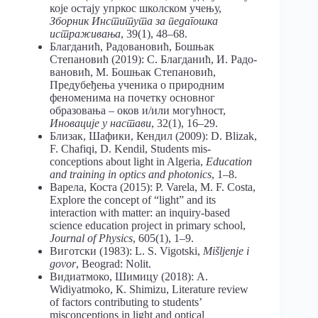
које остају упркос школском учењу,
Зборник Института за педагошка
истраживања
, 39(1), 48–68.
Благданић, Радовановић, Бошњак
Степановић (2019): С. Благданић, И. Радо-
вановић, М. Бошњак Степановић,
Предубеђења ученика о природним
феноменима на почетку основног
образовања – оков и/или могућност,
Иновације у настави
, 32(1), 16–29.
Близак, Шафики, Кендил (2009): D. Blizak,
F. Chafiqi, D. Kendil, Students mis-
сотверски алатиjelen
avlovic@iee
t.org
conceptions about light in Algeria,
Education
and training in optics and photonics
, 1–8.
Варела, Коста (2015): P. Varela, M. F. Costa,
Explore the concept of “light” and its
interaction with matter: an inquiry-based
science education project in primary school,
Journal of Physics
, 605(1), 1–9.
Виготски (1983): L. S. Vigotski,
Mišljenje i
govor
, Beograd: Nolit.
Видиатмоко, Шимицу (2018): А.
Widiyatmoko, К. Shimizu, Literature review
of factors contributing to students’
misconceptions in light and optical