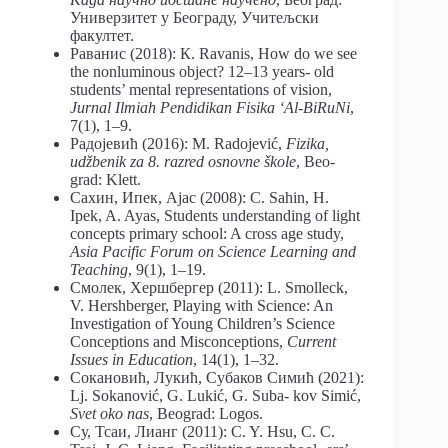
Универзитет у Београду, Учитељски
факултет.
Раванис (2018): К. Ravanis, How do we see
the nonluminous object? 12‒13 years- old
students’ mental representations of vision,
Jurnal Ilmiah Pendidikan Fisika ‘Al-BiRuNi
,
7(1), 1–9.
Радојевић (2016): М. Radojević,
Fizika,
udžbenik za 8. razred osnovne škole
, Beo-
grad: Klett.
Сахин, Ипек, Ајас (2008): C. Sahin, H.
Ipek, A. Ayas, Students understanding of light
concepts primary school: A cross age study,
Asia Pacific Forum on Science Learning and
Teaching
, 9(1), 1–19.
Смолек, Хершбергер (2011): L. Smolleck,
V. Hershberger, Playing with Science: An
Investigation of Young Children’s Science
Conceptions and Misconceptions,
Current
Issues in Education
, 14(1), 1–32.
Сокановић, Лукић, Субаков Симић (2021):
Lj. Sokanović, G. Lukić, G. Suba- kov Simić,
Svet oko nas
, Beograd: Logos.
Су, Тсаи, Лианг (2011): C. Y. Hsu, C. C.