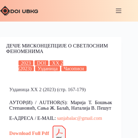
ДЕЧЈЕ МИСКОНЦЕПЦИЈЕ О СВЕТЛОСНИМ
ФЕНОМЕНИМА
2023
DOI
XX 2
(2023)
Узданица
Часописи
Узданица XX 2 (2023) (стр. 167-179)
АУТОР(И) / AUTHOR(S): Марија Т. Бошњак
Степановић, Сања Ж. Балаћ, Наталија B. Пешут
Е-АДРЕСА / E-MAIL:
sanjabalac@gmail.com
Download Full Pdf