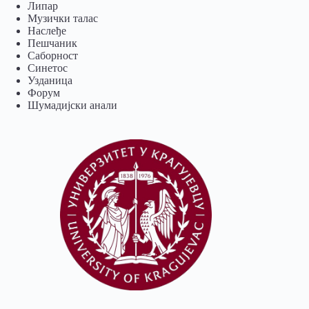
Липар
Музички талас
Наслеђе
Пешчаник
Саборност
Синетос
Узданица
Форум
Шумадијски анали