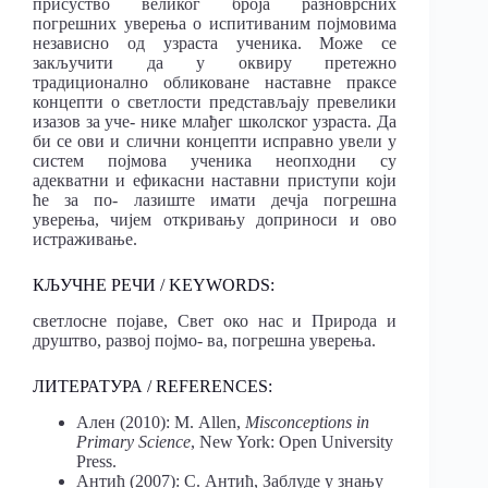
присуство великог броја разноврсних
погрешних уверења о испитиваним појмовима
независно од узраста ученика. Може се
закључити да у оквиру претежно
традиционално обликоване наставне праксе
концепти о светлости представљају превелики
изазов за уче- нике млађег школског узраста. Да
би се ови и слични концепти исправно увели у
систем појмова ученика неопходни су
адекватни и ефикасни наставни приступи који
ће за по- лазиште имати дечја погрешна
уверења, чијем откривању доприноси и ово
истраживање.
КЉУЧНЕ РЕЧИ / KEYWORDS:
светлосне појаве, Свет око нас и Природа и
друштво, развој појмо- ва, погрешна уверења.
ЛИТЕРАТУРА / REFERENCES:
Ален (2010): М. Allen,
Misconceptions in
Primary Science
, New York: Open University
Press.
Антић (2007): С. Антић, Заблуде у знању