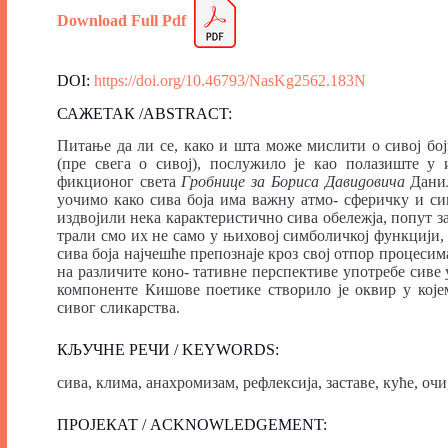
Download Full
Pdf
DOI:
https://doi.org/10.46793/NasKg2562.183N
САЖЕТАК /ABSTRACT:
Питање да ли се, како и шта може мислити о сивој бој
(пре свега о сивој), послужило је као полазиште у
фикционог света
Гробнице за Бориса Давидовича
Дани
уочимо како сива боја има важну атмо- сферичку и с
издвојили нека карактеристично сива обележја, попут зас
трали смо их не само у њиховој симболичкој функцији, 
сива боја најчешће препознаје кроз свој отпор процеси
на различите коно- тативне перспективе употребе сив
компоненте Кишове поетике створило је оквир у које
сивог сликарства.
КЉУЧНЕ РЕЧИ / KEYWORDS:
сива, клима, анахромизам, рефлексија, заставе, куће, оч
ПРОЈЕКАТ / ACKNOWLEDGEMENT: