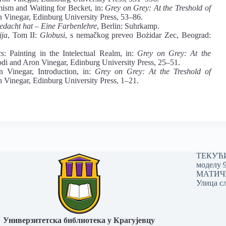
ism and Waiting for Becket, in:
Grey on Grey: At the Treshold of
n Vinegar, Edinburg University Press, 53–86.
edacht hat – Eine Farbenlehre
, Berlin: Suhrkamp.
ija
, Tom II:
Globusi
, s nemačkog preveo Bożidar Zec, Beograd:
s: Painting in the Intelectual Realm, in:
Grey on Grey: At the
odi and Aron Vinegar, Edinburg University Press, 25–51.
 Vinegar, Introduction, in:
Grey on Grey: At the Treshold of
n Vinegar, Edinburg University Press, 1–21.
ТЕКУЋИ 
моделу 
МАТИЧНИ
Улица сл
Универзитетска библиотека у Крагујевцу