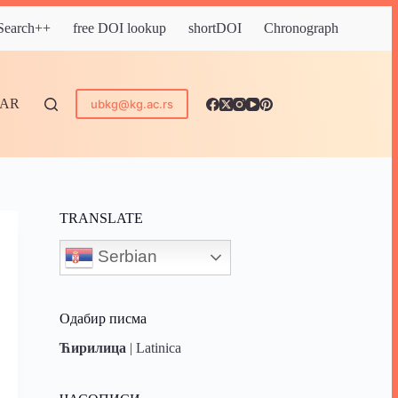
 Search++
free DOI lookup
shortDOI
Chronograph
DAR
ubkg@kg.ac.rs
TRANSLATE
Serbian
Одабир писма
Ћирилица
|
Latinica