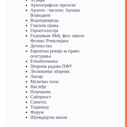
Археографски прилози
Археон : часопис Архива
Војводине
Водопривреда
Гласник права
Геронтологија
Годишњак Међ. фил. школе
Феликс Ромулијана
Детињство
Европска ревија за право
осигурања
Eтноботаника
Зборник радова ПФУ
Лесковачки зборник
Липар
Музички талас
Наслеђе
Пешчаник
Саборност
Синетос
Узданица
Форум
Шумадијски анали