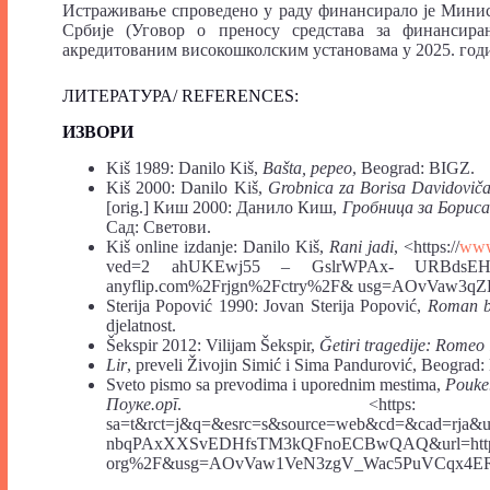
Истраживање спроведено у раду финансирало је Минист
Србије (Уговор о преносу средстава за финансира
акредитованим високошколским установама у 2025. годи
ЛИТЕРАТУРА/ REFERENCES:
ИЗВОРИ
Kiš 1989: Danilo Kiš,
Bašta, pepeo
, Beograd: BIGZ.
Kiš 2000: Danilo Kiš,
Grobnica za Borisa Davidoviča:
[orig.] Киш 2000: Данило Киш,
Гробница за Бориса
Сад: Светови.
Kiš online izdanje: Danilo Kiš,
Rani jadi
, <https://
www
ved=2 ahUKEwj55 – GslrWPAx- URBdsEHX
anyflip.com%2Frjgn%2Fctry%2F& usg=AOvVaw3qZKw
Sterija Popović 1990: Jovan Sterija Popović,
Roman b
djelatnost.
Šekspir 2012: Vilijam Šekspir,
Ğetiri tragedije: Romeo 
Lir
, preveli Živojin Simić i Sima Pandurović, Beograd:
Sveto pismo sa prevodima i uporednim mestima,
Pouke
Поуке.орг
. <https
sa=t&rct=j&q=&esrc=s&source=web&cd=&cad=rja
nbqPAxXXSvEDHfsTM3kQFnoECBwQAQ&url=https
org%2F&usg=AOvVaw1VeN3zgV_Wac5PuVCqx4ER&op