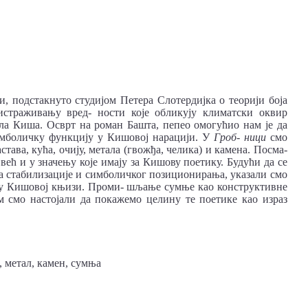
и, подстакнуто студијом Петера Слотердијка о теорији боја
 истраживању вред- ности које обликују климатски оквир
ла Киша. Осврт на роман Башта, пепео омогућио нам је да
имболичку функцију у Кишовој нарацији. У
Гроб- ници
смо
тава, кућа, очију, метала (гвожђа, челика) и камена. Посма-
већ и у значењу које имају за Кишову поетику. Будући да се
ма стабилизације и симболичког позиционирања, указали смо
е у Кишовој књизи. Проми- шљање сумње као конструктивне
м смо настојали да покажемо целину те поетике као израз
и, метал, камен, сумња