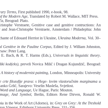
erary Terms
, First published 1990, e-book, 98.
of the Modern Age
, Translated by Robert M. Wallace, MIT Press.
iča
, Beograd: Plato.
ristophe Verstraete, Genitive case and genitive contructions: An
r and Jean-Christophe Verstraete, Amsterdam / Philadephia: John
ante of Edouard Herriot in Ukraine,
Ukraina Moderna
, Vol. 30–
 Genitive in the Pauline Corpus
, Edited by J. William Johnston,
rsaw: Peter Lang.
n E. Bach, & R. T. Harms (Eds.),
Universals in linguistic theory
.
liki kod(eks)
, preveli Novica Milić i Dragan Kujundżić, Beograd:
 A history of modernist painting
, London, Minneapolis: University
 crte filozofije prava: s Hege- lovim vlastoručnim marginama u
anko Grlić, Sarajevo: Veselin Masleša, Svjetlost.
Word and Language
, Ue Hague, Paris: Mouton.
Image, And Symbol
, Berlin, Editors Rene Dirven, Ronald W.
ia in the Work of Art (Adorno), in:
Grey on Grey: At the Treshold
ron Vinegar, Edinburg University Press, 331–356.