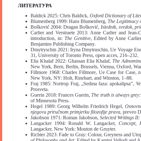
ЛИТЕРАТУРА
Baldick 2025: Chris Baldick,
Oxford Dictionary of Lit
Blumenberg 1999: Hans Blumenberg,
The Legitimacy 
Bošković 2004: Dragan Bošković,
Islednik, svedok, pr
Carlier and Verstraete 2013: Anne Carlier and Jean-C
introduction, in:
The Genitive
, Edited by Anne Carlie
Benjamins Publishing Company.
Dmytryschin 2021: Iryna Dmytruschin, Ue Voyage Ench
31, University of Toronto Press, open acces, 216–232.
Elia Khalaf 2022: Ghassan Elia Khalaf,
The Adnominal
New York, Bern, Berlin, Brussels, Vienna, Oxford, Wa
Fillmore 1968: Charles Fillmore, Ue Case for Case, 
New York, NY: Holt, Rinehart, and Winston, 1–88.
Fraj 1985: Nortrop Fraj, „Sedma faza: apokalipsa”,
Ve
Prosveta.
Guerin 2018: Frances Guerin,
The truth is always grey:
of Minnesota Press.
Hegel 1989: Georg Wilhelm Friedrich Hegel,
Osnovne
njegovu priručnom primjerku filozofije prava
, preveo D
Jakobson 1971: Roman Jakobson,
Selected Writings
II:
Langacker 1994: Ronald W. Langacker,
Concept, 
Langacker, New York: Mouton de Gruyter.
Richter 2023: Fade to Gray: Colour, Greyness and Utop
of Philosophy and Art
, Edited by Kamini Vellodi and A