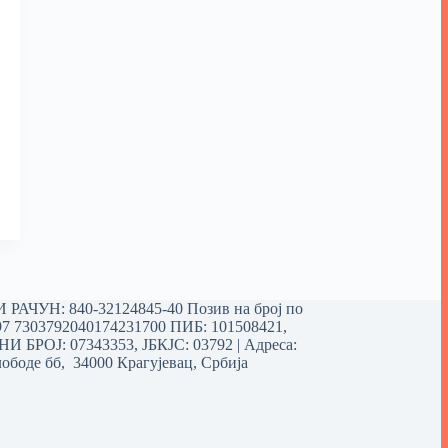
РАЧУН: 840-32124845-40 Позив на број по
97 7303792040174231700
ПИБ: 101508421,
 БРОЈ: 07343353, ЈБКЈС: 03792 | Aдреса:
ободе бб, 34000 Крагујевац, Србија