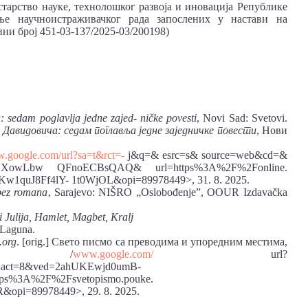
арство науке, технолошког развоја и иновација Републике
ње научноистраживачког рада запослених у настави на
ни број 451-03-137/2025-03/200198)
 sedam poglavlja jedne zajed- ničke povesti
, Novi Sad: Svetovi.
 Давидовича: седам поглавља једне заједничке повести
, Нови
.google.com/url?sa=t&rct=-
j&q=& esrc=s& source=web&cd=&
owLbw QFnoECBsQAQ& url=https%3A%2F%2Fonline.
1quJ8Ff4lY- 1t0WjOL&opi=89978449>, 31. 8. 2025.
ez romana
, Sarajevo: NIŠRO „Oslobođenje”, OOUR Izdavačka
i Julija, Hamlet, Magbet, Kralj
 Laguna.
.org
. [orig.] Свето писмо са преводима и упоредним местима,
: /
www.google.com/
url?
&uact=8&ved=2ahUKEwjd0umB-
%3A%2F%2Fsvetopismo.pouke.
i=89978449>, 29. 8. 2025.