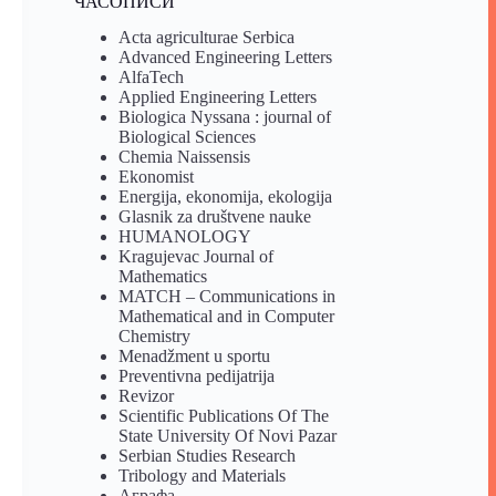
ЧАСОПИСИ
Acta agriculturae Serbica
Advanced Engineering Letters
AlfaTech
Applied Engineering Letters
Biologica Nyssana : journal of
Biological Sciences
Chemia Naissensis
Ekonomist
Energija, ekonomija, ekologija
Glasnik za društvene nauke
HUMANOLOGY
Kragujevac Journal of
Mathematics
MATCH – Communications in
Mathematical and in Computer
Chemistry
Menadžment u sportu
Preventivna pedijatrija
Revizor
Scientific Publications Of The
State University Of Novi Pazar
Serbian Studies Research
Tribology and Materials
Аграфа