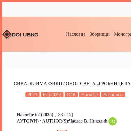
Насловна
Зборници
Моногра
СИВA: КЛИМА ФИКЦИОНОГ СВЕТА „ГРОБНИЦЕ З
2025
62 (2025)
DOI
Наслеђе
Часописи
Наслеђе 62 (2025)
[183-215]
АУТОР(И) / AUTHOR(S):Часлав В. Николић