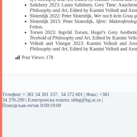
Salisbury 2023: Laura Salisbury, Grey Time: Anachrom
Philosophy and Art
, Edited by Kamini Vellodi and Aro
Sloterdijk 2022: Peter Sloterdijk,
Wer noch kein Grau g
Sloterdijk 2015: Peter Sloterdijk,
Sfere: Makrosferolog
Fedon.
Torsen 2023: Ingvild Torsen, Hegel’s Grey Aesthetic
Treshold of Philosophy and Art
, Edited by Kamini Vell
Vellodi and Vinegar 2023: Kamini Vellodi and Aron
Philosophy and Art
, Edited by Kamini Vellodi and Aro
Post Views:
178
Tелефон:
+ 381 34 301 337
,
34 372 601
| Факс: +381
34 370-299 | Електронска пошта:
ubkg@kg.ac.rs
|
Понедељак-петак 8:00/19:00