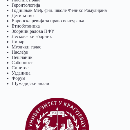
Геронтологија
Годишњак Међ. фил. школе Феликс Ромулијана
Детињство
Европска ревија за право осигурања
Eтноботаника
Зборник радова ПФУ
Лесковачки зборник
Липар
Музички талас
Наслеђе
Пешчаник
Саборност
Синетос
Узданица
Форум
Шумадијски анали