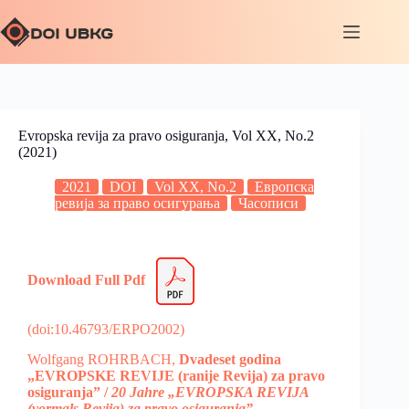
Evropska revija za pravo osiguranja, Vol XX, No.2
(2021)
2021
DOI
Vol XX, No.2
Европска
ревија за право осигурања
Часописи
Download Full Pdf
(doi:10.46793/ERPO2002)
Wolfgang ROHRBACH,
Dvadeset godina
„EVROPSKE REVIJE (ranije Revija) za pravo
osiguranja” /
20 Jahre „EVROPSKA REVIJA
(vormals Revija) za pravo osiguranja”