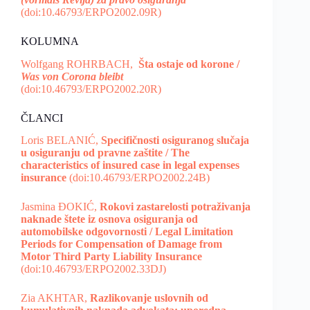
(doi:10.46793/ERPO2002.09R)
KOLUMNA
Wolfgang ROHRBACH,
Šta ostaje od korone /
Was von Corona bleibt
(doi:10.46793/ERPO2002.20R)
ČLANCI
Loris BELANIĆ,
Specifičnosti osiguranog slučaja
u osiguranju od pravne zaštite / The
characteristics of insured case in legal expenses
insurance
(doi:10.46793/ERPO2002.24B)
Jasmina ĐOKIĆ,
Rokovi zastarelosti potraživanja
naknade štete iz osnova osiguranja od
automobilske odgovornosti / Legal Limitation
Periods for Compensation of Damage from
Motor Third Party Liability Insurance
(doi:10.46793/ERPO2002.33DJ)
Zia AKHTAR,
Razlikovanje uslovnih od