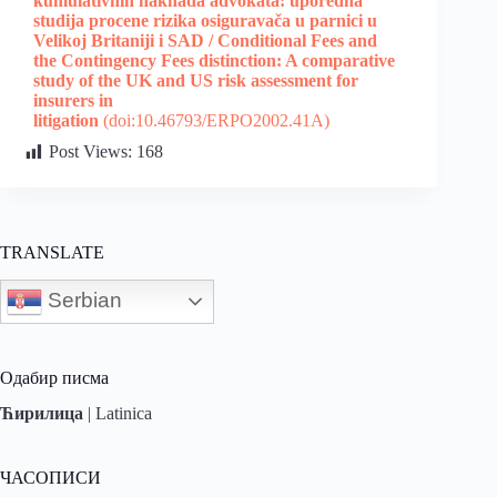
kumulativnih naknada advokata: uporedna
studija procene rizika osiguravača u parnici u
Velikoj Britaniji i SAD / Conditional Fees and
the Contingency Fees distinction: A comparative
study of the UK and US risk assessment for
insurers in
litigation
(doi:10.46793/ERPO2002.41A)
Post Views:
168
TRANSLATE
Serbian
Одабир писма
Ћирилица
|
Latinica
ЧАСОПИСИ