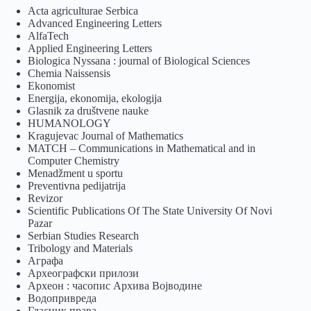
Acta agriculturae Serbica
Advanced Engineering Letters
AlfaTech
Applied Engineering Letters
Biologica Nyssana : journal of Biological Sciences
Chemia Naissensis
Ekonomist
Energija, ekonomija, ekologija
Glasnik za društvene nauke
HUMANOLOGY
Kragujevac Journal of Mathematics
MATCH – Communications in Mathematical and in
Computer Chemistry
Menadžment u sportu
Preventivna pedijatrija
Revizor
Scientific Publications Of The State University Of Novi
Pazar
Serbian Studies Research
Tribology and Materials
Аграфа
Археографски прилози
Археон : часопис Архива Војводине
Водопривреда
Гласник права