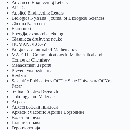
Advanced Engineering Letters
AlfaTech
Applied Engineering Letters
Biologica Nyssana : journal of Biological Sciences
Chemia Naissensis
Ekonomist
Energija, ekonomija, ekologija
Glasnik za društvene nauke
HUMANOLOGY
Kragujevac Journal of Mathematics
MATCH – Communications in Mathematical and in
Computer Chemistry
Menadžment u sportu
Preventivna pedijatrija
Revizor
Scientific Publications Of The State University Of Novi
Pazar
Serbian Studies Research
Tribology and Materials
Аграфа
Археографски прилози
Археон : часопис Архива Војводине
Водопривреда
Гласник права
Геронтологија