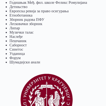
Годишњак Међ. фил. школе Феликс Ромулијана
Детињство
Европска ревија за право осигурања
Eтноботаника
Зборник радова ПФУ
Лесковачки зборник
Липар
Музички талас
Наслеђе
Пешчаник
Саборност
Синетос
Узданица
Форум
Шумадијски анали