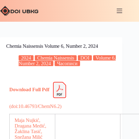
Chemia Naissensis Volume 6, Number 2, 2024
2024
Chemia Naissensis
DOI
Volume 6,
Number 2, 2024
Часописи
Download Full Pdf
(doi:10.46793/ChemN6.2)
Maja Nujkić,
Dragana Medić,
Žaklina Tasić,
Snežana Milić