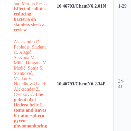
and Marina Pešić,
10.46793/ChemN6.2.01N
1-29
Effect of sulfate-
reducing
bacteria on
stainless steel: a
review
Aleksandra D.
Papludis, Slađana
Č. Alagić,
Snеžana M.
Milić, Dragana V.
Medić, Sonja S.
Stanković,
Vladan V.
34-
Nedelkovski and
10.46793/ChemN6.2.34P
41
Aleksandar Z.
Cvetković,
The
potential of
Hedera helix L.
stems and leaves
for atmospheric
pyrene
phytomonitoring