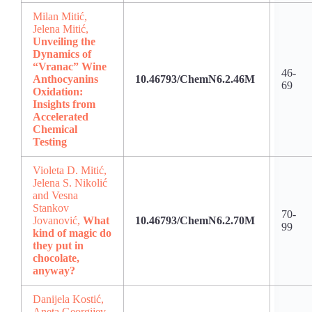
Milan Mitić,
Jelena Mitić,
Unveiling the
Dynamics of
“Vranac” Wine
46-
Anthocyanins
10.46793/ChemN6.2.46M
69
Oxidation:
Insights from
A
ccelerated
Chemical
Testing
Violeta D. Mitić,
Jelena S. Nikolić
and Vesna
Stankov
70-
Jovanović,
What
10.46793/ChemN6.2.70M
99
kind of magic do
they put in
chocolate,
anyway?
Danijela Kostić,
Aneta Georgijev