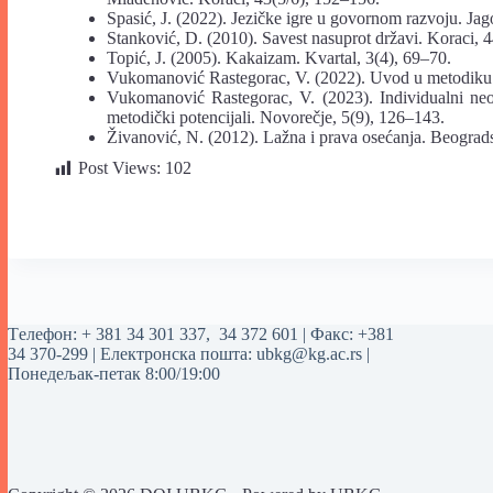
Spasić, J. (2022). Jezičke igre u govornom razvoju. Ja
Stanković, D. (2010). Savest nasuprot državi. Koraci, 
Topić, J. (2005). Kakaizam. Kvartal, 3(4), 69–70.
Vukomanović Rastegorac, V. (2022). Uvod u metodiku ra
Vukomanović Rastegorac, V. (2023). Individualni neol
metodički potencijali. Novorečje, 5(9), 126–143.
Živanović, N. (2012). Lažna i prava osećanja. Beograds
Post Views:
102
Tелефон:
+ 381 34 301 337
,
34 372 601
| Факс: +381
34 370-299 | Електронска пошта:
ubkg@kg.ac.rs
|
Понедељак-петак 8:00/19:00