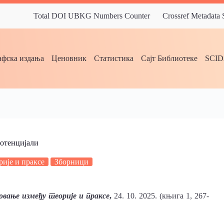
Total DOI UBKG Numbers Counter
Crossref Metadata
фска издања
Ценовник
Статистика
Сајт Библиотеке
SCI
потенцијали
рије и праксе
Зборници
вање између теорије и праксе
,
24. 10. 2025. (књига 1, 267-