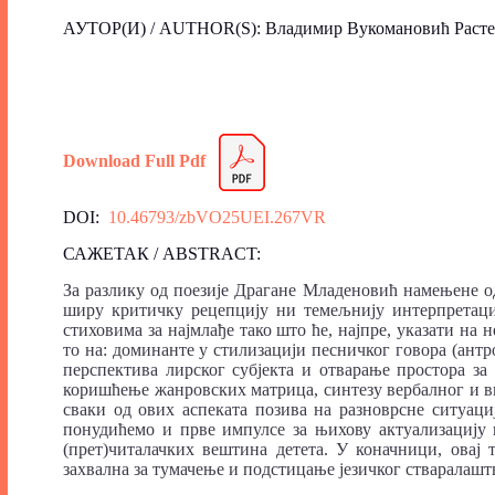
АУТОР(И) / AUTHOR(S): Владимир Вукомановић Раст
Download Full Pdf
DOI:
10.46793/zbVO25UEI.267VR
САЖЕТАК / ABSTRACT:
За разлику од поезије Драгане Младеновић намењене од
ширу критичку рецепцију ни темељнију интерпретациј
стиховима за најмлађе тако што ће, најпре, указати на
то на: доминанте у стилизацији песничког говора (антр
перспектива лирског субјекта и отварање простора за
коришћење жанровских матрица, синтезу вербалног и ви
сваки од ових аспеката позива на разноврсне ситуаци
понудићемо и прве импулсе за њихову актуализацију 
(прет)читалачких вештина детета. У коначници, овај 
захвална за тумачење и подстицање језичког стваралашт