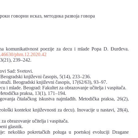
ироки говорни исказ, методика развоја говора
sti na komunikativnost poezije za decu i mlade Popa D. Đurđeva.
10.46630/phm.12.2020.42
43(21), 239–242.
Novi Sad: Svetovi.
. Beogradski književni časopis, 5(14), 233–236.
 istraži. Beogradski književni časopis, 17(62/63), 93–97.
u i mlade. Beograd: Fakultet za obrazovanje učitelja i vaspitača.
 Metodička praksa, 13(1), 171–194.
negovanja čitalačkog iskustva najmlađih. Metodička praksa, 26(2),
deološki kontekst književnosti za decu). Inovacije u nastavi, 28(4),
za obrazovanje učitelja i vaspitača.
eni glasnik.
je: nekoliko pokretačkih poluga u poetskoj evoluciji Dragane