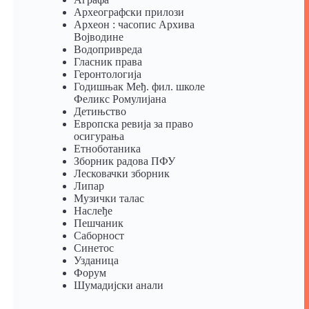
Археографски прилози
Археон : часопис Архива
Војводине
Водопривреда
Гласник права
Геронтологија
Годишњак Међ. фил. школе
Феликс Ромулијана
Детињство
Европска ревија за право
осигурања
Eтноботаника
Зборник радова ПФУ
Лесковачки зборник
Липар
Музички талас
Наслеђе
Пешчаник
Саборност
Синетос
Узданица
Форум
Шумадијски анали