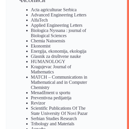
ЧАСОПИСИ
Acta agriculturae Serbica
Advanced Engineering Letters
AlfaTech
Applied Engineering Letters
Biologica Nyssana : journal of
Biological Sciences
Chemia Naissensis
Ekonomist
Energija, ekonomija, ekologija
Glasnik za društvene nauke
HUMANOLOGY
Kragujevac Journal of
Mathematics
MATCH – Communications in
Mathematical and in Computer
Chemistry
Menadžment u sportu
Preventivna pedijatrija
Revizor
Scientific Publications Of The
State University Of Novi Pazar
Serbian Studies Research
Tribology and Materials
Аграфа