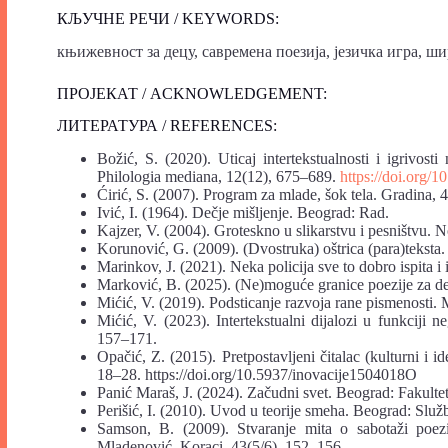
КЉУЧНЕ РЕЧИ / KEYWORDS:
књижевност за децу, савремена поезија, језичка игра, ш
ПРОЈЕКАТ / ACKNOWLEDGEMENT:
ЛИТЕРАТУРА / REFERENCES:
Božić, S. (2020). Uticaj intertekstualnosti i igrivo
Philologia mediana, 12(12), 675–689.
https://doi.org/
Ćirić, S. (2007). Program za mlade, šok tela. Gradina, 
Ivić, I. (1964). Dečje mišljenje. Beograd: Rad.
Kajzer, V. (2004). Groteskno u slikarstvu i pesništvu. 
Korunović, G. (2009). (Dvostruka) oštrica (para)teksta
Marinkov, J. (2021). Neka policija sve to dobro ispita i
Marković, B. (2025). (Ne)moguće granice poezije za dec
Mićić, V. (2019). Podsticanje razvoja rane pismenosti.
Mićić, V. (2023). Intertekstualni dijalozi u funkciji 
157–171.
Opačić, Z. (2015). Pretpostavljeni čitalac (kulturni i i
18–28. https://doi.org/10.5937/inovacije1504018O
Panić Maraš, J. (2024). Začudni svet. Beograd: Fakultet 
Perišić, I. (2010). Uvod u teorije smeha. Beograd: Služb
Samson, B. (2009). Stvaranje mita o sabotaži poezi
Mladenović. Koraci, 43(5/6), 152–156.