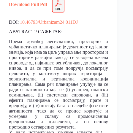
Download Full Pdf
DOI:
10.46793/Urbanizam24.011DJ
ABSTRACT / САЖЕТАК:
Према домаћој легислативи, просторно и
урбанистичко планирање је делатност од јавног
значаја, која има за циљ управљање простором и
просторним развојем тако да се усвојена начела
спроводе од највишег, републичког, до локалног
нивоа, и да се при томе подручја посматрају
целовито, у контексту ширих територија –
хоризонтална и вертикална координација
планирања. Сама реч планирање упућује да се
ради о активности која се (i) унапред, плански
осмишљава, (ii) системски спроводи, а (iii)
ефекти планирања се посматрају, прате и
вреднују, и (iv) постају база за следеће фазе исте
активности, тако да се процес коригује и
усмерава у складу са промовисаним
вредностима и циљевима, а на основу
претходно остварених резултата.
У раду истражујемо кључне аспекте (iii) –