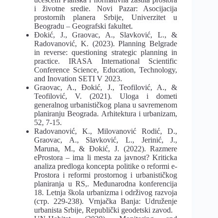
i životne sredie. Novi Pazar: Asocijacija
prostornih planera Srbije, Univerzitet u
Beogradu – Geografski fakultet.
Đokić, J., Graovac, A., Slavković, L., &
Radovanović, K. (2023). Planning Belgrade
in reverse: questioning strategic planning in
practice. IRASA International Scientific
Conference Science, Education, Technology,
and Inovation SETI V 2023.
Graovac, A., Đokić, J., Teofilović, A., &
Teofilović, V. (2021). Uloga i dometi
generalnog urbanističkog plana u savremenom
planiranju Beograda. Arhitektura i urbanizam,
52, 7-15.
Radovanović, K., Milovanović Rodić, D.,
Graovac, A., Slavković, L., Jerinić, J.,
Maruna, M., & Đokić, J. (2022). Razmere
eProstora – ima li mesta za javnost? Kriticka
analiza predloga koncepta politike o reformi e-
Prostora i reformi prostornog i urbanističkog
planiranja u RS,. Međunarodna konferencija
18. Letnja škola urbanizma i održivog razvoja
(стр. 229-238). Vrnjačka Banja: Udruženje
urbanista Srbije, Republički geodetski zavod.