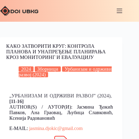
КАКО ЗАТВОРИТИ КРУГ: КОНТРОЛА
ПЛАНОВА И УНАПРЕЂЕЊЕ ПЛАНИРАЊА
КРОЗ МОНИТОРИНГ И ЕВАЛУАЦИЈУ
2024
Зборници
Урбанизам и одрживи
развој (2024)
„УРБАНИЗАМ И ОДРЖИВИ РАЗВОЈ” (2024),
[11-16]
AUTHOR(S) / АУТОР(И): Jасмина Ђокић
Павков, Ана Граовац, Љубица Славковић,
Ксенија Радовановић
E-MAIL:
jasmina.djokic@gmail.com