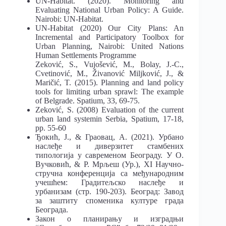
UN-Habitat. (2020). Monitoring and
Evaluating National Urban Policy: A Guide.
Nairobi: UN-Habitat.
UN-Habitat (2020) Our City Plans: An
Incremental and Participatory Toolbox for
Urban Planning, Nairobi: United Nations
Human Settlements Programme
Zeković, S., Vujošević, M., Bolay, J.-C.,
Cvetinović, M., Živanović Miljković, J., &
Maričić, T. (2015). Planning and land policy
tools for limiting urban sprawl: The example
of Belgrade. Spatium, 33, 69-75.
Zeković, S. (2008) Evaluation of the current
urban land systemin Serbia, Spatium, 17-18,
pp. 55-60
Ђокић, Ј., & Граовац, А. (2021). Урбано
наслеђе и диверзитет стамбених
типологија у савременом Београду. У О.
Вучковић, & Р. Мрљеш (Ур.), XI Научно-
стручна конференција са међународним
учешћем: Градитељско наслеђе и
урбанизам (стр. 190-203). Београд: Завод
за заштиту споменика културе града
Београда.
Закон о планирању и изградњи