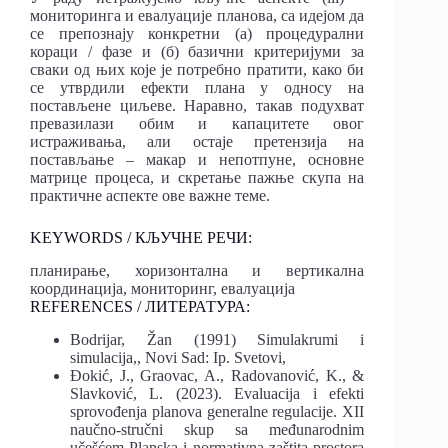
мониторинга и евалуације планова, са идејом да
се препознају конкретни (а) процедурални
кораци / фазе и (б) базични критеријуми за
сваки од њих које је потребно пратити, како би
се утврдили ефекти плана у односу на
постављене циљеве. Наравно, такав подухват
превазилази обим и капацитете овог
истраживања, али остаје претензија на
постављање – макар и непотпуне, основне
матрице процеса, и скретање пажње скупа на
практичне аспекте ове важне теме.
KEYWORDS / КЉУЧНЕ РЕЧИ:
планирање, хоризонтална и вертикална
координација, мониторинг, евалуација
REFERENCES / ЛИТЕРАТУРА:
Bodrijar, Žan (1991) Simulakrumi i
simulacija,, Novi Sad: Ip. Svetovi,
Đokić, J., Graovac, A., Radovanović, K., &
Slavković, L. (2023). Evaluacija i efekti
sprovođenja planova generalne regulacije. XII
naučno-stručni skup sa međunarodnim
učešćem Planska i normativna zaštita prostora