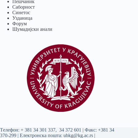
Пешчаник
Саборност
Синетос
Узданица
Форум
Шумадијски анали
Tелефон:
+ 381 34 301 337
,
34 372 601
| Факс: +381 34
370-299 | Електронска пошта:
ubkg@kg.ac.rs
|