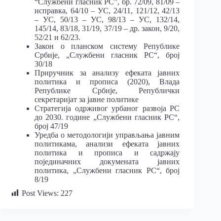
“Службени гласник РС”, бр. 72/09, 81/09 –
исправка, 64/10 – УС, 24/11, 121/12, 42/13
– УС, 50/13 – УС, 98/13 – УС, 132/14,
145/14, 83/18, 31/19, 37/19 – др. закон, 9/20,
52/21 и 62/23.
Закон о планском систему Републике
Србије, „Службени гласник РС“, број
30/18
Приручник за анализу ефеката јавних
политика и прописа (2020), Влада
Републике Србије, Републички
секретаријат за јавне политике
Стратегија одрживог урбаног развоја РС
до 2030. године „Службени гласник РС“,
број 47/19
Уредба о методологији управљањa јавним
политикама, анализи ефеката јавних
политика и прописа и садржају
појединачних докумената јавних
политика, „Службени гласник РС“, број
8/19
Post Views:
227