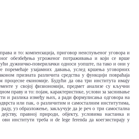
права и то: компензација, приговор неиспуњеног уговора и
авног обезбеђења угроженог потраживања и који се врше
јући дужничко-поверилачки односи уопште, па тако и они у
те поремећаје узајамних давања, услед кршења уговорних
законом призната различита средства у функцији повраћаја
ом процесне економије. Будући да ова три института имају
ементе у својој физиономији, предмет анализе су кључни
ном праву и то: појам, карактеристике, услови за заснивање
ти и разлика између њих, а ради формулисања одговора на
подврста или пак, о различитим и самосталним институтима,
раду, уз образложење, закључује да је реч о три самостална
дејству, правној природи, објекту, условима настанка и
ови институти треба и de lege ferenda да коегзистирају у