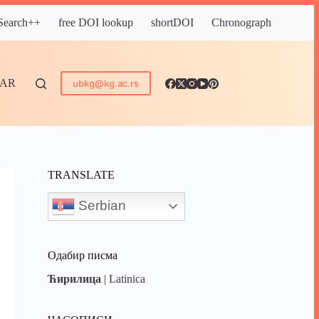
 Search++
free DOI lookup
shortDOI
Chronograph
DAR
ubkg@kg.ac.rs
TRANSLATE
Serbian
Одабир писма
Ћирилица
|
Latinica