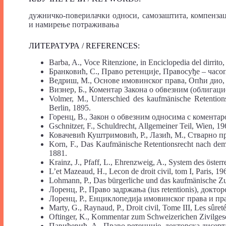
дужничко-поверилачки односи, самозаштита, компензац
и намирење потраживања
ЛИТЕРАТУРА / REFERENCES:
Barba, A., Voce Ritenzione, in Enciclopedia del dirrito,
Бранковић, С., Право ретенције, Правосуђе – часопи
Ведриш, М., Основе имовинског права, Опћи дио, с
Визнер, Б., Коментар Закона о обвезним (облигаци
Volmer, M., Unterschied des kaufmänische Retentions
Berlin, 1895.
Горенц, В., Закон о обвезним односима с коментаро
Gschnitzer, F., Schuldrecht, Allgemeiner Teil, Wien, 19
Ковачевић Куштримовић, Р., Лазић, М., Стварно п
Korn, F., Das Kaufmänische Retentionsrecht nach dem
1881.
Krainz, J., Pfaff, L., Еhrenzweig, A., System des öster
L’et Mazeaud, H., Lecon de droit civil, tom I, Paris, 19
Lohmann, P., Das bürgerliche und das kaufmänische Zu
Лоренц, Р., Право задржања (ius retentionis), докто
Лоренц, Р., Енциклопедија имовинског права и пра
Marty, G., Raynaud, P., Droit civil, Tome III, Les sûreté
Oftinger, K., Kommentar zum Schweizerichen Zivilgese
Павићевић, А., Право ретенције, докторска дисерт