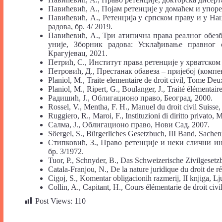
Павићевић, А., Појам ретенције у домаћем и упоре
Павићевић, А., Ретенција у српском праву и у На
радова, бр. 4/ 2019.
Павићевић, A., Три атипична права реалног обез
уније, Зборник радова: Усклађивање правног 
Крагујевац, 2021.
Петрић, С., Институт права ретенције у хрватском
Петровић, Д., Престанак обавеза – пријебој (компен
Planiol, M., Traite elementaire de droit civil, Tome Deu
Planiol, M., Ripert, G., Boulanger, J., Traité élémentaire 
Радишић, J., Облигационо право, Београд, 2000.
Rossel, V., Mentha, F. H., Manuel du droit civil Suisse,
Ruggiero, R., Maroi, F., Instituzioni di diritto privato, 
Салма, Ј., Облигационо право, Нови Сад, 2007.
Söergel, S., Bürgerliches Gesetzbuch, III Band, Sachen
Стипковић, З., Право ретенције и неки слични ин
бр. 3/1972.
Tuor, P., Schnyder, B., Das Schweizerische Zivilgesetz
Catala-Franjou, N., De la nature juridique du droit de rét
Cigoj, S., Komentar obligacionih razmerij, II knjiga, Lj
Collin, A., Capitant, H., Cours élémentarie de droit civil 
Post Views:
110