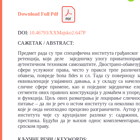
Download Full Pdf
DOI:
10.46793/XXMajsko2.647P
САЖЕТАК / ABSTRACT:
Предмет рада су три специфична института грађанског 
ретенција, који деле заједничку улогу приватнопр
аутентичном техником самозаштите. Двострано-обавезу
сфери услужног права, често у пракси трпе различи
обавеза, повреде bona fides и сл. Тада су повериоцу 
еквиваленције узајамних давања, а у складу са начел
сличне сфере примене, као и поједине заједничке ел
сегменти ових правних конструкција у домаћем и упоред
и функција. Циљ ових разматрања је лоцирање сличнос
питање – да ли је реч о истом институту са неколико 
које је онда неопходно прецизно разграничити. Аутор у 
института чије су круцијалне разлике у: садржини, 
престанка. Будући да је њихов однос комплементаран, 
српском праву.
КЉУЧНЕ РЕЧИ / KEYWORDS: