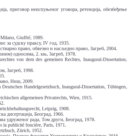
ија, приговор неиспуњеног уговора, ретенција, обезбеђење
 Milano, Giuffré, 1989.
с за судску праксу, IV год, 1935.
тварно право, обвезно и насљедно право, Загреб, 2004.
оним) односима, 2. књ, Загреб, 1978.
rechtes von dem des gemeinen Rechtes, Inaugural-Dissertation,
м, Загреб, 1998.
65.
раво, Ниш, 2009.
 Deutschen Handelgesetzbuch, Inaugural-Dissertation, Tübingen,
reichischen allgemeinen Privatrechts, Wien, 1915.
62.
rückbehaltungsrecht, Leipzig, 1908.
рска дисертација, Београд, 1966.
ва удруженог рада, Том други, Београд, 1978.
s la publicité foncière, Paris, 1971.
tzbuch, Zürich, 1952.
ација, Правни факултет Универзитета у Крагујевцу, 2016.