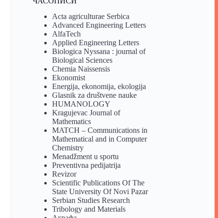
ЧАСОПИСИ
Acta agriculturae Serbica
Advanced Engineering Letters
AlfaTech
Applied Engineering Letters
Biologica Nyssana : journal of
Biological Sciences
Chemia Naissensis
Ekonomist
Energija, ekonomija, ekologija
Glasnik za društvene nauke
HUMANOLOGY
Kragujevac Journal of
Mathematics
MATCH – Communications in
Mathematical and in Computer
Chemistry
Menadžment u sportu
Preventivna pedijatrija
Revizor
Scientific Publications Of The
State University Of Novi Pazar
Serbian Studies Research
Tribology and Materials
Аграфа