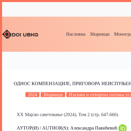
Насловна
Зборници
Моногра
ОДНОС КОМПЕНЗАЦИЈЕ, ПРИГОВОРА НЕИСПУЊЕН
2024
Зборници
Изазови и отворена питања ус
XX Мајско саветовање (2024), Том 2 (стр. 647-666)
АУТОР(И) / AUTHOR(S): Александра Павићевић