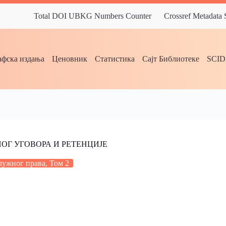
Total DOI UBKG Numbers Counter
Crossref Metadata
фска издања
Ценовник
Статистика
Сајт Библиотеке
SCI
ОГ УГОВОРА И РЕТЕНЦИЈЕ
лужног права, Том 2