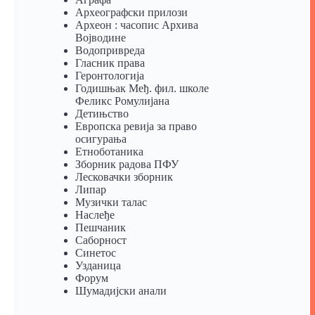
Археографски прилози
Археон : часопис Архива
Војводине
Водопривреда
Гласник права
Геронтологија
Годишњак Међ. фил. школе
Феликс Ромулијана
Детињство
Европска ревија за право
осигурања
Eтноботаника
Зборник радова ПФУ
Лесковачки зборник
Липар
Музички талас
Наслеђе
Пешчаник
Саборност
Синетос
Узданица
Форум
Шумадијски анали