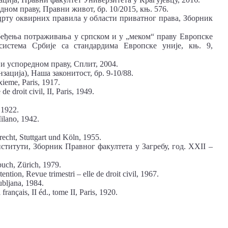
дном праву, Правни живот, бр. 10/2015, књ. 576.
црту оквирних правила у области приватног права, Зборник
беђења потраживања у српском и у „меком“ праву Европске
система Србије са стандардима Европске уније, књ. 9,
 и успоредном праву, Сплит, 2004.
зација), Наша законитост, бр. 9-10/88.
xieme, Paris, 1917.
de droit civil, II, Paris, 1949.
 1922.
Milano, 1942.
recht, Stuttgart und Köln, 1955.
ститути, Зборник Правног факултета у Загребу, год. XXII –
buch, Zürich, 1979.
ention, Revue trimestri – elle de droit civil, 1967.
ubljana, 1984.
français, II éd., tome II, Paris, 1920.