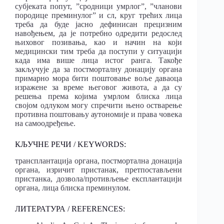
субјеката попут, ”сродници умрлог”, ”чланови
породице преминулог” и сл, круг трећих лица
треба да буде јасно дефинисан прецизним
навођењем, да је потребно одредити редослед
њиховог позивања, као и начин на који
медицински тим треба да поступи у ситуацији
када има више лица истог ранга. Такође
закључује да за постморталну донацију органа
примарно мора бити поштовање воље даваоца
изражене за време његовог живота, а да су
решења према којима умрлом блиска лица
својом одлуком могу спречити њено остварење
противна поштовању аутономије и права човека
на самоодређење.
КЉУЧНЕ РЕЧИ / KEYWORDS:
трансплантација органа, постмортална донација
органа, изричит пристанак, претпостављени
пристанка, дозвола/противљење експлантацији
органа, лица блиска преминулом.
ЛИТЕРАТУРА / REFERENCES: