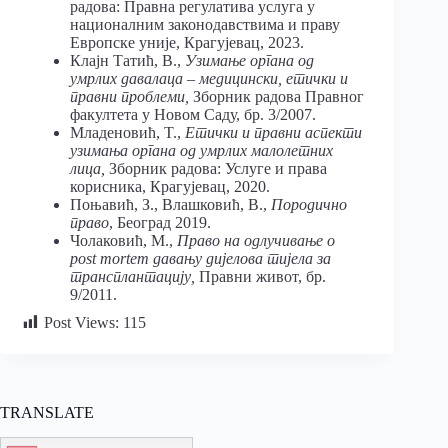
радова: Правна регулатива услуга у
националним законодавствима и праву
Европске уније, Крагујевац, 2023.
Клајн Татић, В.,
Узимање органа од
умрлих давалаца – медицински, етички и
правни проблеми,
Зборник радова Правног
факултета у Новом Саду, бр. 3/2007.
Младеновић, T.,
Етички и правни аспекти
узимања органа од умрлих малолетних
лица,
Зборник радова: Услуге и права
корисника, Крагујевац, 2020.
Поњавић, З., Влашковић, В.,
Породично
право
, Београд 2019.
Чолаковић, М.,
Право на одлучивање о
post mortem
давању дијелова тијела за
трансплантацију
,
Правни живот, бр.
9/2011.
Post Views:
115
TRANSLATE