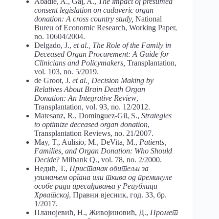
Abadie, A., Gaj, A.,
The impact of presumed
consent legislation on cadaveric organ
donation: A cross country study,
National
Bureu of Economic Rеsearch, Working Paper,
no. 10604/2004.
Delgado, J.,
et al.,
The Role of the Family in
Deceased Organ Procurement: A Guide for
Clinicians and Policymakers,
Transplantation,
vol. 103, no. 5/2019.
de Groot, J.
et al.,
Decision Making by
Relatives About Brain Death Organ
Donation: An Integrative Review
,
Transplantation, vol. 93, no. 12/2012.
Matesanz, R., Dominguez-Gil, S.,
Strategies
to optimize deceased organ donation
,
Transplantation Reviews, no. 21/2007.
May, T., Aulisio, M., DeVita, M.,
Patients,
Families, and Organ Donation: Who Should
Decide
? Milbank Q., vol. 78, no. 2/2000.
Недић, Т.,
Пристанак обитељи за
узимањем органа или ткива од преминуле
особе ради пресађивања у Републици
Хрватској
, Правни вјесник, год. 33, бр.
1/2017.
Планојевић, Н., Живојиновић, Д.,
Промет