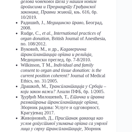
делова човековог тела у нашим новим
прописима и Преднацрту Грађанског
законика,
Правни живот,
књ. 616, бр.
10/2019.
Радишић, Ј.,
Медицинско право
, Београд,
2008.
Rudge, C.,
et al.,
International practices of
organ donation
, British Journal of Anesthesia,
no. 108/2012.
Вуковић, М., и др.,
Кадаверична
трансплантација органа и религија,
Медицински преглед, бр. 7-8/2010.
Wilkinson, T M.,
Individual and family
consent to organ and tissue donation: is the
current position coherent?
Journal of Medical
Ethics, no. 31/2005.
Драшкић, М.,
Трансплантација у Србији –
који закон важи?
Анали ПФБ, бр. 1/2005.
Ђурђић Милошевић, Т.,
Етичка и правна
разматрања трансплантације органа,
Зборник радова: Услуге и одговорност,
Крагујевац 2017.
Живојновић, Д.,
Пристанак даваоца као
услов допустивог узимања органа са умрлог
лица у сврху трансплантације,
Зборник