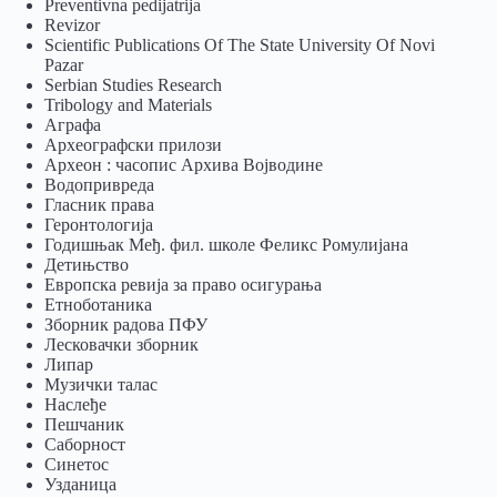
Preventivna pedijatrija
Revizor
Scientific Publications Of The State University Of Novi
Pazar
Serbian Studies Research
Tribology and Materials
Аграфа
Археографски прилози
Археон : часопис Архива Војводине
Водопривреда
Гласник права
Геронтологија
Годишњак Међ. фил. школе Феликс Ромулијана
Детињство
Европска ревија за право осигурања
Eтноботаника
Зборник радова ПФУ
Лесковачки зборник
Липар
Музички талас
Наслеђе
Пешчаник
Саборност
Синетос
Узданица