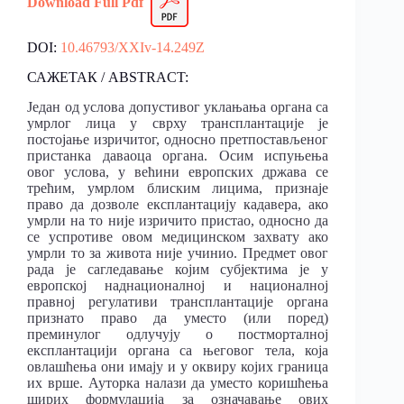
Download
Fu
l
l Pdf
DOI:
10.46793/XXIv-14.249Z
САЖЕТАК / ABSTRACT:
Један од услова допустивог уклањања органа са
умрлог лица у сврху трансплантације је
постојање изричитог, односно претпостављеног
пристанка даваоца органа. Oсим испуњења
овог услова, у већини европских држава се
трећим, умрлом блиским лицима, признаје
право да дозволе експлантацију кадавера, ако
умрли на то није изричито пристао, односно да
се успротиве овом медицинском захвату ако
умрли то за живота није учинио. Предмет овог
рада је сагледавање којим субјектима је у
европској наднационалној и националној
правној регулативи трансплантације органа
признато право да уместо (или поред)
преминулог одлучују о постморталној
експлантацији органа са његовог тела, која
овлашћења они имају и у оквиру којих граница
их врше. Ауторка налази да уместо коришћења
ширих формулација за означавање ових