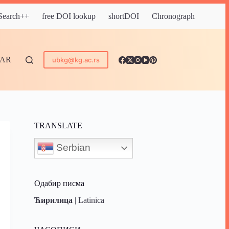
 Search++
free DOI lookup
shortDOI
Chronograph
DAR
ubkg@kg.ac.rs
TRANSLATE
Serbian
Одабир писма
Ћирилица
|
Latinica