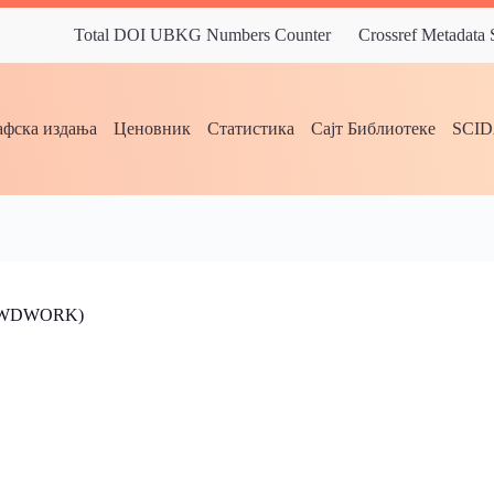
Total DOI UBKG Numbers Counter
Crossref Metadata
фска издања
Ценовник
Статистика
Сајт Библиотеке
SCI
OWDWORK)