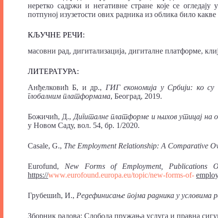
неретко садржи и негативне стране које се огледају 
потпуној изузетости ових радника из облика било какве
КЉУЧНЕ РЕЧИ:
масовни рад, дигитализација, дигиталне платформе, кли
ЛИТЕРАТУРА:
Анђелковић Б, и др.,
ГИГ
економија у Србији: ко су
глобалним платформама
, Београд, 2019.
Божичић, Д.,
Дигиталне платформе и њихов утицај на о
у Новом Саду, вол. 54, бр. 1/2020.
Casale, G.,
The
Employment Relationship:
A Comparative O
Eurofund,
New Forms of Employment, Publications O
https://
www.eurofound.europa.eu/topic/new-forms-of-
emplo
Грубешић, И.,
Редефинисање
појма радника
у условима 
Зборник радова: Слобода пружања услуга и правна сигур