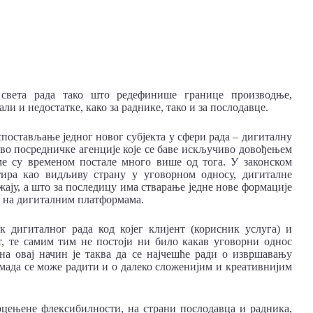
 света рада тако што редефинише границе производње,
ли и недостатке, како за раднике, тако и за послодавце.
спостављање једног новог субјекта у сфери рада – дигиталну
во посредничке агенције које се баве искључиво довођењем
ме су временом постале много више од тога. У законском
етира као видљиву страну у уговорном односу, дигиталне
ју, а што за последицу има стварање једне нове формације
и на дигиталним платформама.
к дигиталног рада код којег клијент (корисник услуга) и
т, те самим тим не постоји ни било какав уговорни однос
на овај начин је таква да се најчешће ради о извршавању
 мада се може радити и о далеко сложенијим и креативнијим
оцењене флексибилности, на страни послодавца и радника,