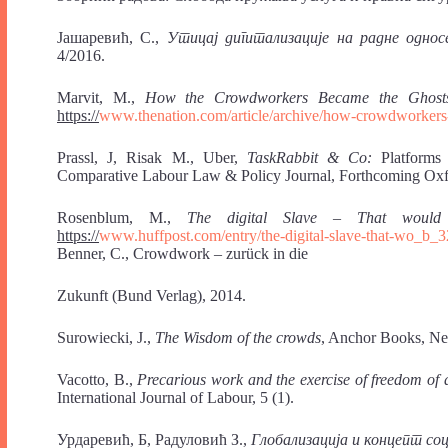
Јашаревић, С.,
Утицај
дигитализације
на
радне однос
4/2016.
Marvit, M.,
How
the
Crowdworkers
Became the Ghos
https://
www.thenation.com/article/archive/how-crowdworker
Prassl, J, Risak М., Uber,
TaskRabbit
& Co:
Platforms
Comparative Labour Law & Policy Journal, Forthcoming Oxfo
Rosenblum, M.,
The digital Slave – That wou
https://
www.huffpost.com/entry/the-digital-slave-that-wo_b_
Benner, C., Crowdwork – zurück in die
Zukunft (Bund Verlag), 2014.
Surowiecki, J.,
The Wisdom of the crowds
, Anchor Books, Ne
Vacotto, B.,
Precarious work and the exercise of freedom of 
International Journal of Labour, 5 (1).
Урдаревић, Б, Радуловић З.,
Глобализација и концепт соц