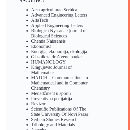
ЧАСОПИСИ
Acta agriculturae Serbica
Advanced Engineering Letters
AlfaTech
Applied Engineering Letters
Biologica Nyssana : journal of
Biological Sciences
Chemia Naissensis
Ekonomist
Energija, ekonomija, ekologija
Glasnik za društvene nauke
HUMANOLOGY
Kragujevac Journal of
Mathematics
MATCH – Communications in
Mathematical and in Computer
Chemistry
Menadžment u sportu
Preventivna pedijatrija
Revizor
Scientific Publications Of The
State University Of Novi Pazar
Serbian Studies Research
Tribology and Materials
Аграфа