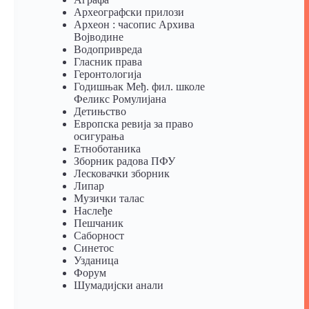
Археографски прилози
Археон : часопис Архива
Војводине
Водопривреда
Гласник права
Геронтологија
Годишњак Међ. фил. школе
Феликс Ромулијана
Детињство
Европска ревија за право
осигурања
Eтноботаника
Зборник радова ПФУ
Лесковачки зборник
Липар
Музички талас
Наслеђе
Пешчаник
Саборност
Синетос
Узданица
Форум
Шумадијски анали