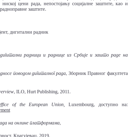
у ниској цени рада, непостојању социјалне заштите, као и
 радноправне заштите.
јент, дигитални радник
 дигитални радници и раднице из Србије и зашто раде на
дносе поводом дигиталног рада
, Зборник Правног факултета
verview
, ILO, Hurt Publishing, 2011.
ffice of the European Union,
Luxembourg, доступно на:
yment
рада на онлине платформама
,
ност, Крагујевац, 2019.