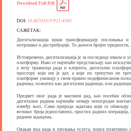
Download Full Pdf
DOI:
10.46793/UVP21.459U
САЖЕТАК:
Дигитализација врши трансформацију пословања и
потрошње и дистрибуције. То доноси бројне предности, а
Истовремено, дигитализација је за последицу имала и у
платформу. Иако се најчешће представљају као искључи
у везу тражиоца рада и клијента, дигиталне платфор
простору који им је дат, а који их тренутно не тр
платформе уживају у свом правно недефинисаном положа
радника, познатих као дигитални радници, или радниц
Предмет овог рада је масовни рад, као посебан обли
дигитални радник најчешће немају непосредан контак
између њих. Сама природа задатака који се обављају 
великог броја једноставних, простих радних операција,
радним задацима.
Овакав вид рада и пружања услуга, поред позитивно 