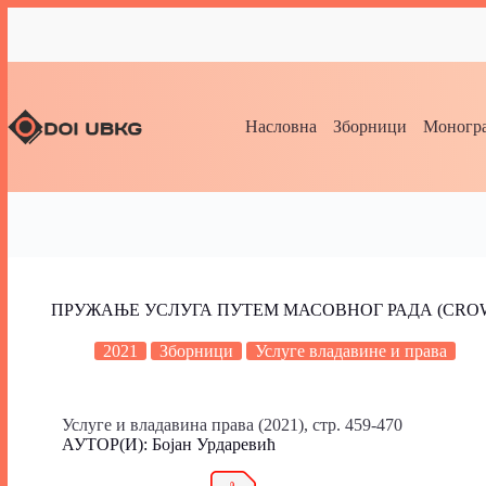
Насловна
Зборници
Моногра
ПРУЖАЊЕ УСЛУГА ПУТЕМ МАСОВНОГ РАДА (CR
2021
Зборници
Услуге владавине и права
Услуге и владавина права (2021), стр. 459-470
АУТОР(И): Бојан Урдаревић