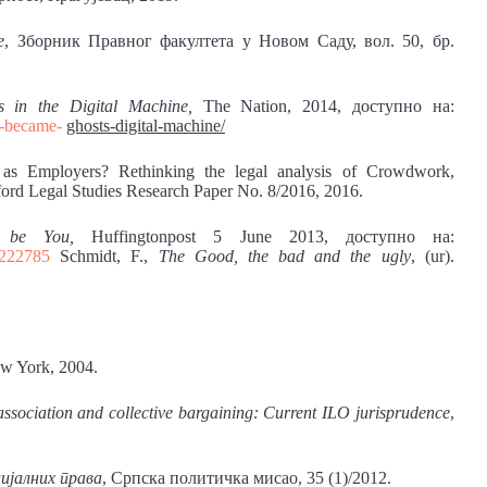
е
, Зборник Правног факултета у Новом Саду, вол. 50, бр.
ts
in the
Digital
Machine,
The Nation, 2014, доступно на:
s-became-
ghosts-digital-machine/
 as Employers? Rethinking the legal analysis of Crowdwork,
rd Legal Studies Research Paper No. 8/2016, 2016.
ld be You,
Huffingtonpost 5 June 2013, доступно на:
3222785
Schmidt, F.,
The Good,
the bad and
the ugly
, (ur).
w York, 2004.
association and collective bargaining: Current ILO jurisprudence
,
ијалних права
, Српска политичка мисао, 35 (1)/2012.