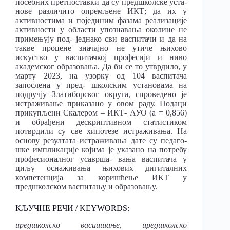
посебних претпоставки да су предшколске уста-
нове различито опремљене ИКТ; да их у
активностима и појединим фазама реализације
активности у области упознавања околине не
примењују под- једнако сви васпитачи и да на
такве процене значајно не утиче њихово
искуство у васпитачкој професији и ниво
академског образовања. Да би се то утврдило, у
марту 2023, на узорку од 104 васпитача
запослена у пред- школским установама на
подручју Златиборског округа, спроведено је
истраживање приказано у овом раду. Подаци
прикупљени Скалером – ИКТ- АУО (a = 0,856)
и обрађени дескриптивном статистиком
потврдили су све хипотезе истраживања. На
основу резултата истраживања дате су педаго-
шке импликације којима је указано на потребу
професионалног усаврша- вања васпитача у
циљу оснаживања њихових дигиталних
компетенција за коришћење ИКТ у
предшколском васпитању и образовању.
КЉУЧНЕ РЕЧИ / KEYWORDS:
предшколско васпитање, предшколско