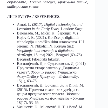
образовање, Године узлета, пројектно учење,
интегрисано учење.
ЛИТЕРАТУРА / REFERENCES:
Arnot, L. (2017).
Digital Technologies and
Learning in the Early Years
. London: Sage.
Belenzada, M., Mićić, K., Šaponjić, V. i
Kojović, B. (2021). Korišćenje digitalnih
tehnologija u predškolskim ustanovama. U I.
Jeremić, N. Nikolić i N. Koruga (ur.):
Vaspitanje i obrazovanje u digitalnom
okruženju
, 15. maj 2021, Beograd (69–76).
Beograd: Filozofski fakultet.
Василијевић, Д. и Судзиловски, Д. (2021).
Пројектно стваралаштво у „Годинама
узлета”.
Зборник радова Учитељског
факултета у Призрену – Лепосавићу
,
15(1), 63–75.
Василијевић, Д., Бојовић, Ж. и Илић, М.
(2015). Примена техничких уређаја са
децом предшколског узраста.
Зборник
радова Учитељског факултета у Ужицу
,
18(17), 53–66.
Vasilijević, D., Milenović, H. Ţ. i Botić, M.