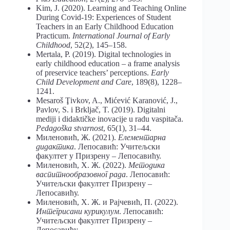
Kim, J. (2020). Learning and Teaching Online
During Covid-19: Experiences of Student
Teachers in an Early Childhood Education
Practicum.
International Journal of Early
Childhood
, 52(2), 145–158.
Mertala, P. (2019). Digital technologies in
early childhood education – a frame analysis
of preservice teachers’ perceptions.
Early
Child Development and Care
, 189(8), 1228–
1241.
Mesaroš Ţivkov, A., Mićević Karanović, J.,
Pavlov, S. i Brkljač, T. (2019). Digitalni
mediji i didaktičke inovacije u radu vaspitača.
Pedagoška stvarnost
, 65(1), 31–44.
Миленовић, Ж. (2021).
Елементарна
дидактика
. Лепосавић: Учитељски
факултет у Призрену – Лепосавићу.
Миленовић, Х. Ж. (2022).
Методика
васпитнообразовног рада
. Лепосавић:
Учитељски факултет Призрену –
Лепосавићу.
Миленовић, Х. Ж. и Рајчевић, П. (2022).
Интегрисани курикулум
. Лепосавић:
Учитељски факултет Призрену –
Лепосавићу.