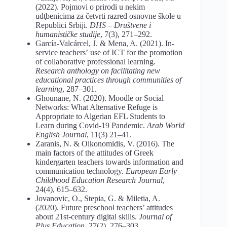
(2022). Pojmovi o prirodi u nekim
udţbenicima za četvrti razred osnovne škole u
Republici Srbiji.
DHS – Društvene i
humanističke studije
, 7(3), 271–292.
García-Valcárcel, J. & Mena, A. (2021). In-
service teachersʼ use of ICT for the promotion
of collaborative professional learning.
Research anthology on facilitating new
educational practices through communities of
learning
, 287–301.
Ghounane, N. (2020). Moodle or Social
Networks: What Alternative Refuge is
Appropriate to Algerian EFL Students to
Learn during Covid-19 Pandemic.
Arab World
English Journal
, 11(3) 21–41.
Zaranis, N. & Oikonomidis, V. (2016). The
main factors of the attitudes of Greek
kindergarten teachers towards information and
communication technology.
European Early
Childhood Education Research Journal
,
24(4), 615–632.
Jovanovic, O., Stepia, G. & Miletia, A.
(2020). Future preschool teachers’ attitudes
about 21st-century digital skills.
Journal of
Plus Education
, 27(2), 276–303.