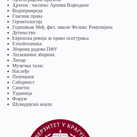
Археон : часопис Архива Војводине
Водопривреда
Гласник права
Геронтологија
Годишњак Међ. фил. школе Феликс Ромулијана
Детињство
Европска ревија за право осигурања
Eтноботаника
Зборник радова ПФУ
Лесковачки зборник
Липар
Музички талас
Наслеђе
Пешчаник
Саборност
Синетос
Узданица
Форум
Шумадијски анали