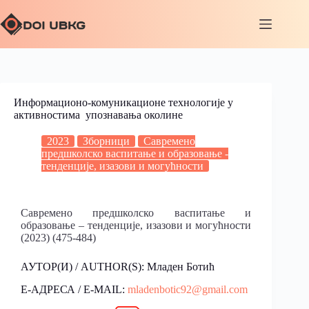
Информационо-комуникационе технологије у
активностима упознавања околине
2023
Зборници
Савремено
предшколско васпитање и образовање -
тенденције, изазови и могућности
Савремено предшколско васпитање и
образовање – тенденције, изазови и могућности
(2023) (475-484)
АУТОР(И) / AUTHOR(S): Младен Ботић
Е-АДРЕСА / E-MAIL:
mladenbotic92@gmail.com