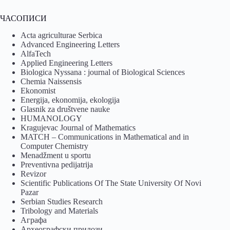
ЧАСОПИСИ
Acta agriculturae Serbica
Advanced Engineering Letters
AlfaTech
Applied Engineering Letters
Biologica Nyssana : journal of Biological Sciences
Chemia Naissensis
Ekonomist
Energija, ekonomija, ekologija
Glasnik za društvene nauke
HUMANOLOGY
Kragujevac Journal of Mathematics
MATCH – Communications in Mathematical and in
Computer Chemistry
Menadžment u sportu
Preventivna pedijatrija
Revizor
Scientific Publications Of The State University Of Novi
Pazar
Serbian Studies Research
Tribology and Materials
Аграфа
Археографски прилози