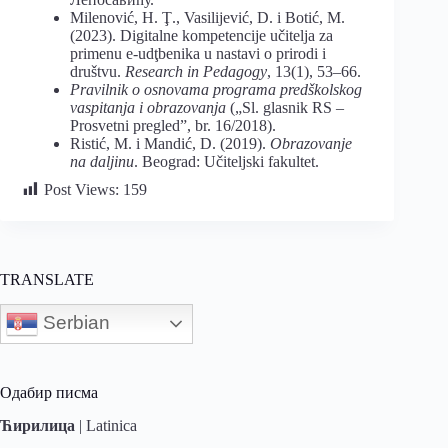
Milenović, H. Ţ., Vasilijević, D. i Botić, M.
(2023). Digitalne kompetencije učitelja za
primenu e-udţbenika u nastavi o prirodi i
društvu.
Research in Pedagogy
, 13(1), 53–66.
Pravilnik o osnovama programa predškolskog
vaspitanja i obrazovanja
(„Sl. glasnik RS –
Prosvetni pregled”, br. 16/2018).
Ristić, M. i Mandić, D. (2019).
Obrazovanje
na daljinu
. Beograd: Učiteljski fakultet.
Post Views:
159
TRANSLATE
Serbian
Одабир писма
Ћирилица
|
Latinica