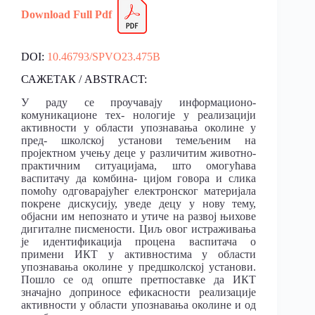
Download Full Pdf
DOI:
10.46793/SPVO23.475B
САЖЕТАК / ABSTRACT:
У раду се проучавају информационо-
комуникационе тех- нологије у реализацији
активности у области упознавања околине у
пред- школској установи темељеним на
пројектном учењу деце у различитим животно-
практичним ситуацијама, што омогућава
васпитачу да комбина- цијом говора и слика
помоћу одговарајућег електронског матeријала
покрене дискусију, уведе децу у нову тему,
објасни им непознато и утиче на развој њихове
дигиталне писмености. Циљ овог истраживања
је идентификација процена васпитача о
примени ИКТ у активностима у области
упознавања околине у предшколској установи.
Пошло се од опште претпоставке да ИКТ
значајно доприносе ефикасности реализације
активности у области упознавања околине и од