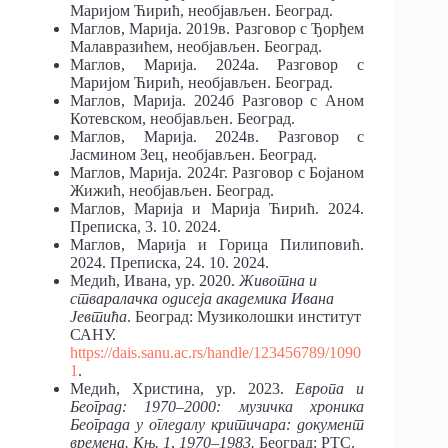
Маријом Ћирић, необјављен. Београд.
Маглов, Марија. 2019в. Разговор с Ђорђем
Малавразићем, необјављен. Београд.
Маглов, Марија. 2024а. Разговор с
Маријом Ћирић, необјављен. Београд.
Маглов, Марија. 2024б Разговор с Аном
Котевском, необјављен. Београд.
Маглов, Марија. 2024в. Разговор с
Јасмином Зец, необјављен. Београд.
Маглов, Марија. 2024г. Разговор с Бојаном
Жижић, необјављен. Београд.
Маглов, Марија и Марија Ћирић. 2024.
Преписка, 3. 10. 2024.
Маглов, Марија и Горица Пилиповић.
2024. Преписка, 24. 10. 2024.
Медић, Ивана, ур. 2020.
Животна и
стваралачка одисеја академика Ивана
Јевтића
. Београд: Музиколошки институт
САНУ.
https://dais.sanu.ac.rs/handle/123456789/1090
1
.
Медић, Христина, ур. 2023.
Европа и
Београд
: 1970–2000: музичка хроника
Београда у огледалу критичара: документ
времена.
Књ. 1
,
1970–1983.
Београд: РТС.