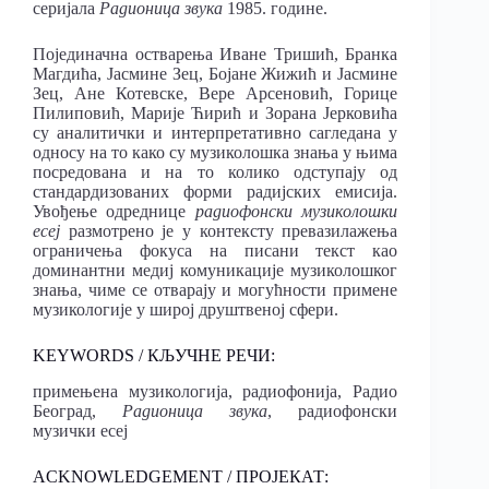
серијала
Радионица звука
1985. године.
Појединачна остварења Иване Тришић, Бранка
Магдића, Јасмине Зец, Бојане Жижић и Јасмине
Зец, Ане Котевске, Вере Арсеновић, Горице
Пилиповић, Марије Ћирић и Зорана Јерковића
су аналитички и интерпретативно сагледана у
односу на то како су музиколошка знања у њима
посредована и на то колико одступају од
стандардизованих форми радијских емисија.
Увођење одреднице
радиофонски музиколошки
есеј
размотрено је у контексту превазилажења
ограничења фокуса на писани текст као
доминантни медиј комуникације музиколошког
знања, чиме се отварају и могућности примене
музикологије у широј друштвеној сфери.
KEYWORDS / КЉУЧНЕ РЕЧИ:
примењена музикологија, радиофонија, Радио
Београд,
Радионица звука
, радиофонски
музички есеј
ACKNOWLEDGEMENT / ПРОЈЕКАТ: