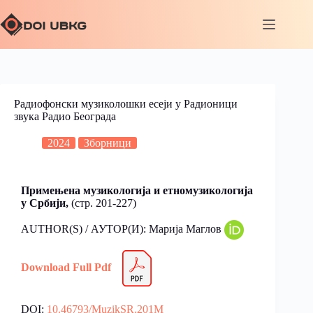
Радиофонски музиколошки есеји у Радионици
звука Радио Београда
2024
Зборници
Примењена музикологија и етномузикологија
у Србији,
(стр. 201-227)
AUTHOR(S) / АУТОР(И): Марија Маглов
Download Full Pdf
DOI:
10.46793/MuzikSR.201M