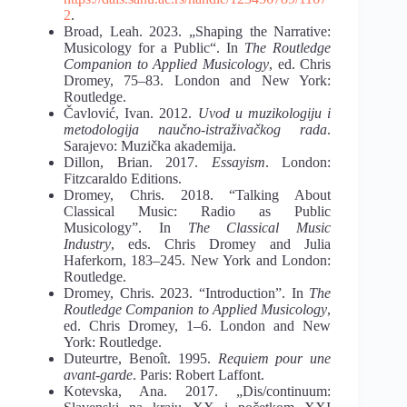
2
.
Broad, Leah. 2023. „Shaping the Narrative:
Musicology for a Public“. In
The Routledge
Companion to Applied Musicology
, ed. Chris
Dromey, 75–83. London and New York:
Routledge.
Čavlović, Ivan. 2012.
Uvod u muzikologiju i
metodologija nauč
no-istra
ž
iva
čkog rada
.
Sarajevo: Muzička akademija.
Dillon, Brian. 2017.
Essayism
. London:
Fitzcaraldo Editions.
Dromey, Chris. 2018. “Talking About
Classical Music: Radio as Public
Musicology”. In
The Classical Music
Industry
, eds. Chris Dromey and Julia
Haferkorn, 183–245. New York and London:
Routledge.
Dromey, Chris. 2023. “Introduction”. In
The
Routledge Companion to Applied Musicology
,
ed. Chris Dromey, 1–6. London and New
York: Routledge.
Duteurtre, Benoît. 1995.
Requiem pour une
avant-garde
. Paris: Robert Laffont.
Kotevska, Ana. 2017. „Dis/continuum: