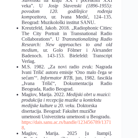
Slavenski na kraju XX i početkom XXI
veka”. U
Josip Slavenski (1896-1955):
povodom 120. godišnjice rođenja
kompozitora
, ur. Ivana Medić, 124–135.
Beograd: Muzikološki institut SANU.
Kreutzfeld, Jakob. 2018. „Radiophonic Cities:
The City Portrait in Transnational Radio
Collaborations“. U
Transnationalizing Radio
Research: New approaches to and old
medium
, ur. Golo Fölmer i Alexander
Badenoch. 143-153. Bielefeld: Transcript
Verlag.
M.S. 1982. „Za novi radio zvuk: Nagrada
Ivani Trišić autoru emisije ‘Ono malo čega se
sećam’“.
Informator RTB
, jun, 1982. fascikla
„Ivana Trišić“, Dokumentacija Radio
Beograda, Radio Beograd.
Maglov, Marija. 2022.
Medijski obrt u muzici:
produkcija i recepcija muzike u kontekstu
medijske kulture u 20. veku
. Doktorska
disertacija. Beograd: Fakultet muzičke
umetnosti Univerziteta umetnosti u Beogradu.
https://dais.sanu.ac.rs/handle/123456789/1371
8
.
Maglov, Marija. 2025 [u štampi].