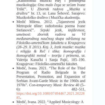
„Radiofonski muzički esej i primenjena
muzikologija:
Ono malo čega se sećam
Ivane
Trišić”. U
Zbornik radova „Muzika u
društvu
“
br. 13, ur. Lana Šehović. Sarajevo:
Muzikološko društvo i Muzička akademija.
Medić Milena. 2012. „Tajanstveni jezik
Metropole tišine: radiofonska poema Ivane
Stefanović”.
Srpski jezik, književnost,
umetnost: zbornik radova sa VI
međunarodnog naučnog skupa održanog na
Filološko-umetničkom fakultetu u Kragujevcu
(28–29. X 2011). Knj. 3, Jezik muzike: muzika
i religija & Reč i slika: ikonografija i
ikonografski metod – teorija i primena
, ur.
Valerija Kanački i Sanja Pajić, 185–190.
Kragujevac: Filološko-umetnički fakultet.
Medić, Ivana. 2021. “The Role of the Third
Program of Radio Belgrade in the
Presentation, Promotion, and Expansion of
Serbian Avant-Garde Music in the 1960s and
1970s”.
Con-temporary Music Review
40 (5–
6): 482–511,
https://doi.org/10.1080/07494467.2021.20228
85
.
Medić, Ivana. 2022. “Applied Musicology: A