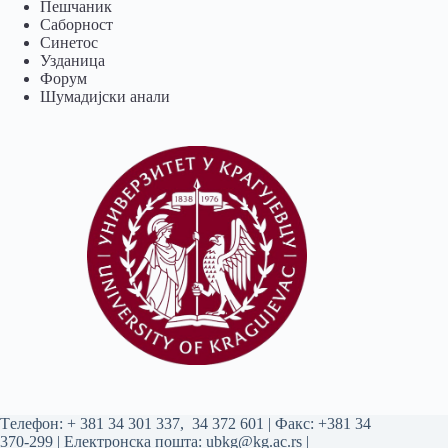
Пешчаник
Саборност
Синетос
Узданица
Форум
Шумадијски анали
Tелефон:
+ 381 34 301 337
,
34 372 601
| Факс: +381 34
370-299 | Електронска пошта:
ubkg@kg.ac.rs
|