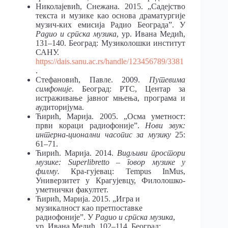
Николајевић, Снежана. 2015. „Садејство
текста и музике као основа драматургије
музич-ких емисија Радио Београда”. У
Радио и српска музика
, ур. Ивана Медић,
131
–
140. Београд: Музиколошки институт
САНУ.
https://dais.sanu.ac.rs/handle/123456789/3381
.
Стефановић, Павле. 2009.
Путевима
симфоније
. Београд: РТС, Центар за
истраживање јавног мњења, програма и
аудиторијума.
Ћирић, Марија. 2005. „Осма уметност:
први кораци радиофоније”.
Нови звук:
интерна-ционални часопис за музику
25:
61–71.
Ћирић. Марија. 2014.
Видљиви простори
музике: Superlibretto – говор музике у
филму.
Кра-гујевац: Tempus InMus,
Универзитет у Крагујевцу, Филолошко-
уметнички факултет.
Ћирић, Марија. 2015. „Игра и
музикалност као претпоставке
радиофоније”. У
Радио и српска музика
,
ур. Ивана Медић, 102–114. Београд: