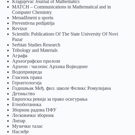
Kragujevac Journal of Mathematics
MATCH – Communications in Mathematical and in
Computer Chemistry
Menadžment u sportu
Preventivna pedijatrija
Revizor
Scientific Publications Of The State University Of Novi
Pazar
Serbian Studies Research
Tribology and Materials
Аграфа
Археографски прилози
Археон : часопис Архива Војводине
Водопривреда
Гласник права
Геронтологија
Годишњак Међ. фил. школе Феликс Ромулијана
Детињство
Европска ревија за право осигурања
Eтноботаника
Зборник радова ПФУ
Лесковачки зборник
Липар
Музички талас
Наслеђе