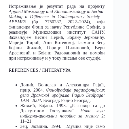
Истраживање је резултат рада на пројекту
Applied Musicology and Ethnomusicology in Serbia:
Making a Difference in Contemporary Society –
APPMES
(бр. 7750287, 2022–2024), који
финансира Фонд за науку Републике Србије, а
реализује Музиколошки институт САНУ.
Захваљујем Весни Перић, Зорану Јерковићу,
Марији Ћирић, Ани Котевској, Јасмини Зец,
Бојани Жижић, Горици Пилиповић, Вери
Арсеновић и Бојани Радовановић на помоћи
при истраживању и у току писања ове студије.
REFERENCES / ЛИТЕРАТУРА
Донић, Војислав и Александра Рајић,
прир. 2004.
Фонографија радиофонијских
дела Драмског програма Радио Београда:
1924–2004
. Београд: Радио Београд.
Жижић, Бојана. 1993. „Разговор са др
Драгутином Гостушким“.
Нови звук:
интерна-ционални часопис за музику
2:
11–21.
Зец, Јасмина. 1994. „Музика није само