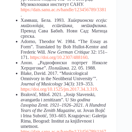
Музиколошки институт САНУ.
https://dais.sanu.ac.rs/handle/123456789/3381
.
Хамваш, Бела. 1993.
Хиперионски есеји
:
митологија, естетика, метафизика
.
Превод Сава Бабић. Нови Сад: Матица
српска.
Adorno, Theodor W. 1984. “The Essay as
Form”. Translated by Bob Hullot-Kentor and
Frederic Will.
New
German
Critique
32: 151–
171.
https://doi.org/10.2307/488160
.
Анон. „Радиофонски портрет Николе
Херцигоње”.
Политика
. 22. 05. 1988.
Blake, David. 2017. “Musicological
Omnivory in the Neoliberal University’”.
Journal of Musicology
34(3): 319–353.
https://doi.org/10.1525/jm.2017.34.3.319
.
Bralović, Miloš. 2021. „Josip Slavenski,
avangarda i zenitizam”. U
Sto godina
časopisa Zenit. 1921–1926–2021. A Hundred
Years of the Zenith Magazine
, ur. Jovan Bojić
i Irina Subotić, 593–603. Kragujevac: Galerija
Rima, Beograd: Institut za književnost i
umetnost.
https://dais.sanu.ac.rs/handle/123456789/1167