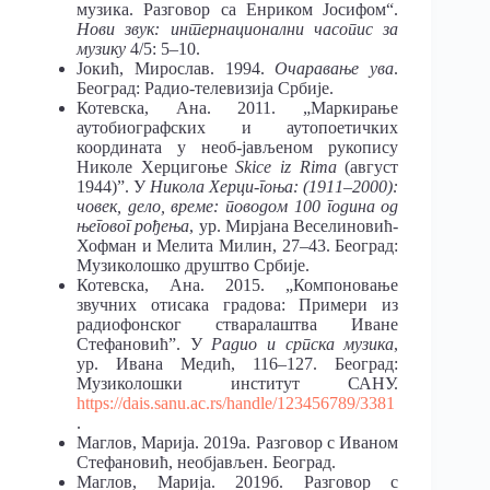
музика. Разговор са Енриком Јосифом“.
Нови звук: интернационални часопис за
музику
4/5: 5–10.
Јокић, Мирослав. 1994.
Очаравање ува
.
Београд: Радио-телевизија Србије.
Котевска, Ана. 2011. „Маркирање
аутобиографских и аутопоетичких
координата у необ-јављеном рукопису
Николе Херцигоње
Skice iz Rima
(август
1944)”. У
Никола Херци-гоња: (1911–2000):
човек, дело, време: поводом 100 година од
његовог рођења
, ур. Мирјана Веселиновић-
Хофман и Мелита Милин, 27–43. Београд:
Музиколошко друштво Србије.
Котевска, Ана. 2015. „Компоновање
звучних отисака градова: Примери из
радиофонског стваралаштва Иване
Стефановић”. У
Радио и српска музика
,
ур. Ивана Медић, 116
–
127. Београд:
Музиколошки институт САНУ.
https://dais.sanu.ac.rs/handle/123456789/3381
.
Маглов, Марија. 2019а. Разговор с Иваном
Стефановић, необјављен. Београд.
Маглов, Марија. 2019б. Разговор с