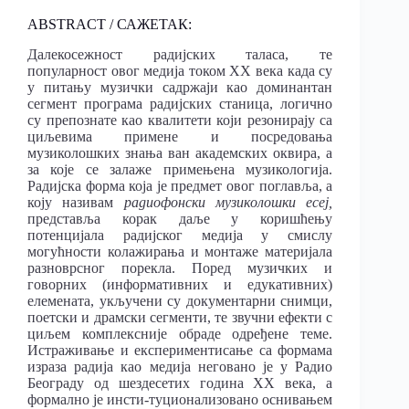
ABSTRACT / САЖЕТАК:
Далекосежност радијских таласа, те
популарност овог медија током ХХ века када су
у питању музички садржаји као доминантан
сегмент програма радијских станица, логично
су препознате као квалитети који резонирају са
циљевима примене и посредовања
музиколошких знања ван академских оквира, а
за које се залаже примењена музикологија.
Радијска форма која је предмет овог поглавља, а
коју називам
радиофонски музиколошки есеј
,
представља корак даље у коришћењу
потенцијала радијског медија у смислу
могућности колажирања и монтаже материјала
разноврсног порекла. Поред музичких и
говорних (информативних и едукативних)
елемената, укључени су документарни снимци,
поетски и драмски сегменти, те звучни ефекти с
циљем комплексније обраде одређене теме.
Истраживање и експериментисање са формама
израза радија као медија неговано је у Радио
Београду од шездесетих година ХХ века, а
формално је инсти-туционализовано оснивањем