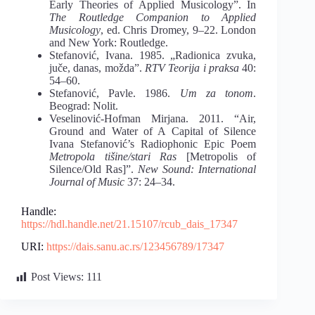
Early Theories of Applied Musicology”. In
The Routledge Companion to Applied
Musicology
, ed. Chris Dromey, 9–22. London
and New York: Routledge.
Stefanović, Ivana. 1985. „Radionica zvuka,
juče, danas, možda”.
RTV Teorija i praksa
40:
54–60.
Stefanović, Pavle. 1986.
Um za tonom
.
Beograd: Nolit.
Veselinović-Hofman Mirjana. 2011. “Air,
Ground and Water of A Capital of Silence
Ivana Stefanović’s Radiophonic Epic Poem
Metropola tišine/stari Ras
[Metropolis of
Silence/Old Ras]”.
New Sound: International
Journal of Music
37: 24–34.
Handle:
https://hdl.handle.net/21.15107/rcub_dais_17347
URI:
https://dais.sanu.ac.rs/123456789/17347
Post Views:
111