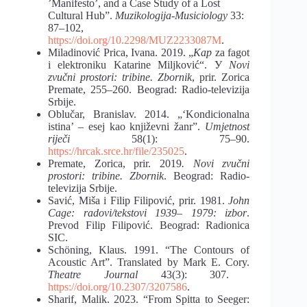
’Manifesto’, and a Case Study of a Lost
Cultural Hub”.
Muzikologija-Musiciology
33:
87–102,
https://doi.org/10.2298/MUZ2233087M
.
Miladinović Prica, Ivana. 2019. „
Kap
za fagot
i elektroniku Katarine Miljković“. У
Novi
zvučni prostori: tribine. Zbornik
, prir. Zorica
Premate, 255–260. Beograd: Radio-televizija
Srbije.
Oblučar, Branislav. 2014. „‘Kondicionalna
istina’ – esej kao književni žanr”.
Umjetnost
riječi
58(1): 75–90.
https://hrcak.srce.hr/file/235025
.
Premate, Zorica, prir. 2019
. Novi zvučni
prostori: tribine. Zbornik
. Beograd: Radio-
televizija Srbije.
Savić, Miša i Filip Filipović, prir. 1981.
John
Cage: radovi/tekstovi 1939– 1979: izbor
.
Prevod Filip Filipović. Beograd: Radionica
SIC.
Schöning, Klaus. 1991. “The Contours of
Acoustic Art”. Translated by Mark E. Cory.
Theatre Journal
43(3): 307.
https://doi.org/10.2307/3207586
.
Sharif, Malik. 2023. “From Spitta to Seeger: