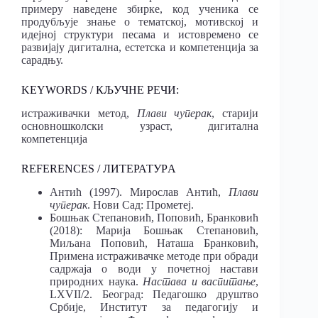
примеру наведене збирке, код ученика се
продубљује знање о тематској, мотивској и
идејној структури песама и истовремено се
развијају дигитална, естетска и компетенција за
сарадњу.
KEYWORDS / КЉУЧНЕ РЕЧИ:
истраживачки метод,
Плави чуперак
, старији
основношколски узраст, дигитална
компетенција
REFERENCES / ЛИТЕРАТУРA
Антић (1997). Мирослав Антић,
Плави
чуперак
. Нови Сад: Прометеј.
Бошњак Степановић, Поповић, Бранковић
(2018): Марија Бошњак Степановић,
Миљана Поповић, Наташа Бранковић,
Примена истраживачке методе при обради
садржаја о води у почетној настави
природних наука.
Настава и васпитање
,
LXVII/2. Београд: Педагошко друштво
Србије, Институт за педагогију и