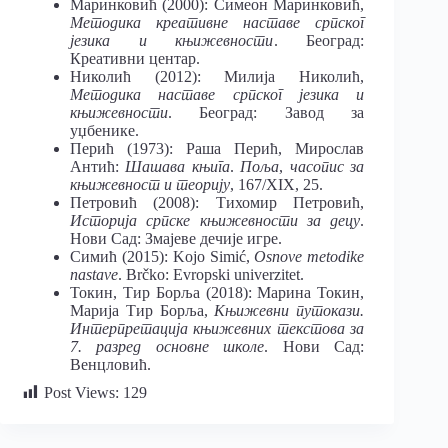
Маринковић (2000): Симеон Маринковић,
Методика креативне наставе српског
језика и књижевности
. Београд:
Креативни центар.
Николић (2012): Милија Николић,
Методика наставе српског језика и
књижевности
. Београд: Завод за
уџбенике.
Перић (1973): Раша Перић, Мирослав
Антић:
Шашава књига
.
Поља
,
часопис за
књижевност и теорију
, 167/XIX, 25.
Петровић (2008): Тихомир Петровић,
Историја српске књижевности за децу
.
Нови Сад: Змајеве дечије игре.
Симић (2015): Kojo Simić,
Osnove
metodike
nastave
. Brčko: Evropski univerzitet.
Токин, Тир Борља (2018): Марина Токин,
Марија Тир Борља,
Књижевни путокази.
Интерпретација књижевних текстова за
7. разред основне школе
. Нови Сад:
Венцловић.
Post Views:
129