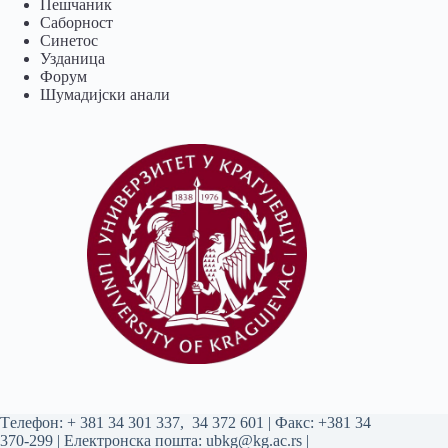
Пешчаник
Саборност
Синетос
Узданица
Форум
Шумадијски анали
Tелефон:
+ 381 34 301 337
,
34 372 601
| Факс: +381 34
370-299 | Електронска пошта:
ubkg@kg.ac.rs
|