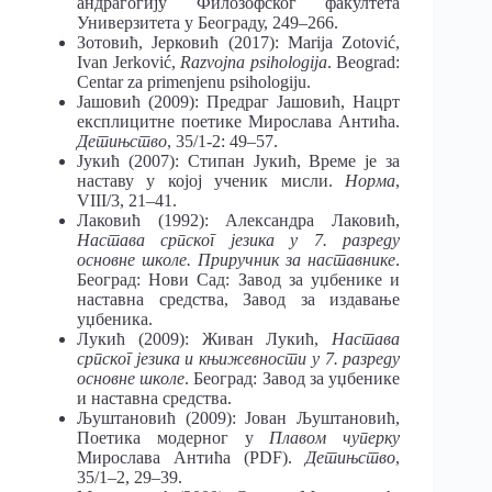
андрагогију Филозофског факултета
Универзитета у Београду, 249–266.
Зотовић, Јерковић (2017): Marija Zotović,
Ivan Jerković,
Razvojna psihologija
. Beograd:
Centar za primenjenu psihologiju.
Јашовић (2009): Предраг Јашовић, Нацрт
експлицитне поетике Мирослава Антића.
Детињство
, 35/1-2: 49–57.
Јукић (2007): Стипан Јукић, Време је за
наставу у којој ученик мисли.
Норма
,
VIII/3, 21–41.
Лаковић (1992): Александра Лаковић,
Настава српског језика у 7. разреду
основне школе. Приручник за наставнике
.
Београд: Нови Сад: Завод за уџбенике и
наставна средства, Завод за издавање
уџбеника.
Лукић (2009): Живан Лукић,
Настава
српског језика и књижевности у 7. разреду
основне школе
. Београд: Завод за уџбенике
и наставна средства.
Љуштановић (2009): Јован Љуштановић,
Поетика модерног у
Плавом чуперку
Мирослава Антића (PDF).
Детињство
,
35/1‒2, 29–39.