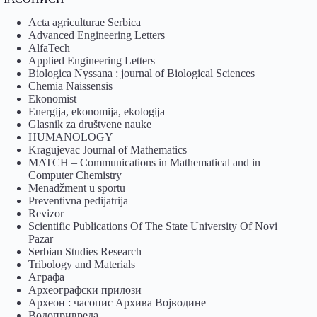
Acta agriculturae Serbica
Advanced Engineering Letters
AlfaTech
Applied Engineering Letters
Biologica Nyssana : journal of Biological Sciences
Chemia Naissensis
Ekonomist
Energija, ekonomija, ekologija
Glasnik za društvene nauke
HUMANOLOGY
Kragujevac Journal of Mathematics
MATCH – Communications in Mathematical and in
Computer Chemistry
Menadžment u sportu
Preventivna pedijatrija
Revizor
Scientific Publications Of The State University Of Novi
Pazar
Serbian Studies Research
Tribology and Materials
Аграфа
Археографски прилози
Археон : часопис Архива Војводине
Водопривреда