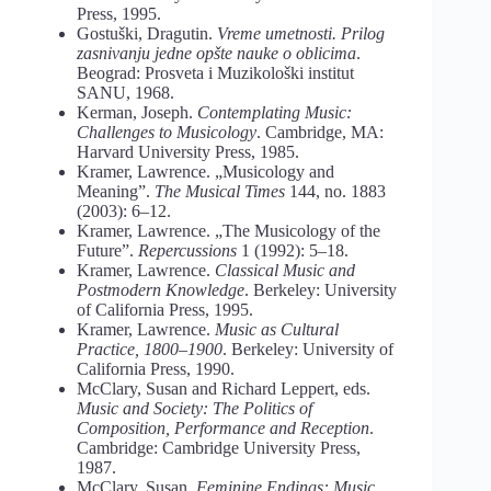
Press, 1995.
Gostuški, Dragutin.
Vreme umetnosti. Prilog
zasnivanju jedne opšte nauke o oblicima
.
Beograd: Prosveta i Muzikološki institut
SANU, 1968.
Kerman, Joseph.
Contemplating Music:
Challenges to Musicology
. Cambridge, MA:
Harvard University Press, 1985.
Kramer, Lawrence. „Musicology and
Meaning”.
The Musical Times
144, no. 1883
(2003): 6–12.
Kramer, Lawrence. „The Musicology of the
Future”.
Repercussions
1 (1992): 5–18.
Kramer, Lawrence.
Classical Music and
Postmodern Knowledge
. Berkeley: University
of California Press, 1995.
Kramer, Lawrence.
Music as Cultural
Practice, 1800–1900
. Berkeley: University of
California Press, 1990.
McClary, Susan and Richard Leppert, eds.
Music and Society: The Politics of
Composition, Performance and Reception
.
Cambridge: Cambridge University Press,
1987.
McClary, Susan.
Feminine Endings: Music,