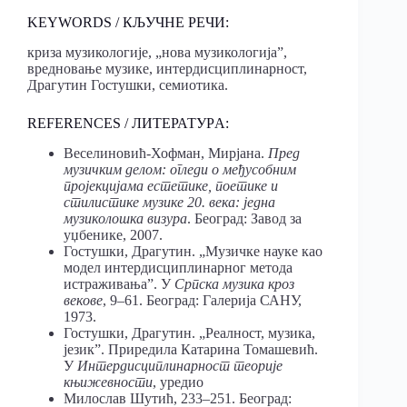
KEYWORDS / КЉУЧНЕ РЕЧИ:
криза музикологије, „нова музикологија”,
вредновање музике, интердисциплинарност,
Драгутин Гостушки, семиотика.
REFERENCES / ЛИТЕРАТУРA:
Веселиновић-Хофман, Мирјана.
Пред
музичким делом: огледи о међусобним
пројекцијама естетике, поетике и
стилистике музике 20. века: једна
музиколошка визура
. Београд: Завод за
уџбенике, 2007.
Гостушки, Драгутин. „Музичке науке као
модел интердисциплинарног метода
истраживања”. У
Српска музика кроз
векове
, 9–61. Београд: Галерија САНУ,
1973.
Гостушки, Драгутин. „Реалност, музика,
језик”. Приредила Катарина Томашевић.
У
Интердисциплинарност теорије
књижевности
, уредио
Милослав Шутић, 233–251. Београд: