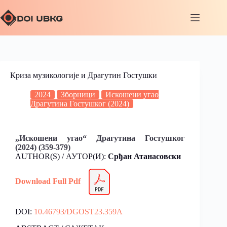
Криза музикологије и Драгутин Гостушки
2024
Зборници
Искошени угао
Драгутина Гостушког (2024)
„Искошени угао“ Драгутина Гостушког
(2024) (359-379)
AUTHOR(S) / АУТОР(И):
Срђан Атанасовски
Download Full Pdf
DOI:
10.46793/DGOST23.359A