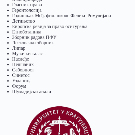
Гласник права
Геронтологија
Годишњак Међ. фил. школе Феликс Ромулијана
Детињство
Европска ревија за право осигурања
Eтноботаника
Зборник радова ПФУ
Лесковачки зборник
Липар
Музички талас
Наслеђе
Пешчаник
Саборност
Синетос
Узданица
Форум
Шумадијски анали