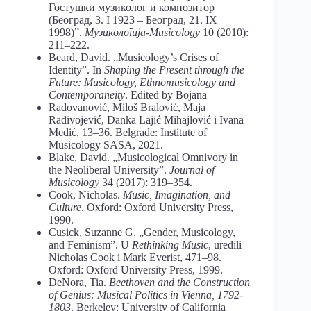
Гостушки музиколог и композитор
(Београд, 3. І 1923 – Београд, 21. ІХ
1998)”.
Музикологија-Musicology
10 (2010):
211–222.
Beard, David. „Musicology’s Crises of
Identity”. In
Shaping the Present through the
Future: Musicology, Ethnomusicology and
Contemporaneity
. Edited by Bojana
Radovanović, Miloš Bralović, Maja
Radivojević, Danka Lajić Mihajlović i Ivana
Medić, 13–36. Belgrade: Institute of
Musicology SASA, 2021.
Blake, David. „Musicological Omnivory in
the Neoliberal University”.
Journal of
Musicology
34 (2017): 319–354.
Cook, Nicholas.
Music, Imagination, and
Culture
. Oxford: Oxford University Press,
1990.
Cusick, Suzanne G. „Gender, Musicology,
and Feminism”. U
Rethinking Music
, uredili
Nicholas Cook i Mark Everist, 471–98.
Oxford: Oxford University Press, 1999.
DeNora, Tia.
Beethoven and the Construction
of Genius: Musical Politics in Vienna, 1792-
1803
. Berkeley: University of California