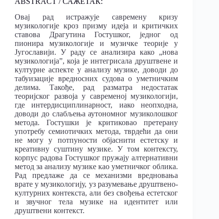
ABSTRACT / САЖЕТАК:
Овај рад истражује савремену кризу
музикологије кроз призму идеја и критичких
ставова Драгутина Гостушког, једног од
пионира музикологије и музичке теорије у
Југославији. У раду се анализира како „нова
музикологија”, која је интегрисала друштвене и
културне аспекте у анализу музике, доводи до
табуизације вредносних судова о уметничким
делима. Такође, рад разматра недостатак
теоријског развоја у савременој музикологији,
где интердисциплинарност, иако неопходна,
доводи до слабљења аутономног музиколошког
метода. Гостушки је критиковао претерану
употребу семиотичких метода, тврдећи да они
не могу у потпуности објаснити естетску и
креативну суштину музике. У том контексту,
корпус радова Гостушког пружају алтернативни
метод за анализу музике као уметничког облика.
Рад предлаже да се механизми вредновања
врате у музикологију, уз разумевање друштвено-
културних контекста, али без свођења естетског
и звучног тела музике на идентитет или
друштвени контекст.