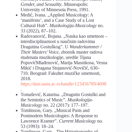
Gender, and Sexuality
. Minneapolis:
University of Minnesota Press, 1991.
Medić, Ivana. „Applied Musicology: A
‘manifesto’, and a Case Study of a Lost
Cultural Hub”.
Muzikologija-Musicology
no.
33 (2022), 87–102.
Radovanović, Bojana. „Nauka kao umetnost –
interdisciplinarnost u naučnim radovima
Dragutina Gostuškog”. U
Wunderkammer /
Their Masters’ Voice
, zbornik master radova
studenata muzikologije, uredile Tijana
PopovićMlađenović, Marija Masnikosa, Vesna
Mikić i Dragana Stojanović-Novičić, 630–
710. Beograd: Fakultet muzičke umetnosti,
2018.
https://dais.sanu.
ac.rs/handle/123456789/4098
.
Tomašević, Katarina. „Dragutin Gostuški and
the Semiotics of Music”.
Muzikologija-
Musicology
no. 22 (2017): 177–197.
Tomlinson, Gary. „Musical Pasts and
Postmodern Musicologies: A Response to
Lawrence Kramer”.
Current Musicology
no.
53 (1993): 18–24.
Tomlinson, Gary. „The Historiography of