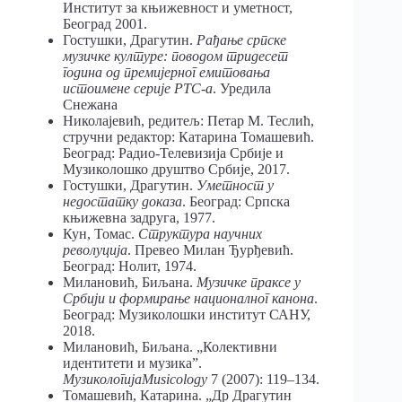
Институт за књижевност и уметност,
Београд 2001.
Гостушки, Драгутин.
Рађање српске
музичке културе: поводом тридесет
година од премијерног емитовања
истоимене серије РТС-а
. Уредила
Снежана
Николајевић, редитељ: Петар М. Теслић,
стручни редактор: Катарина Томашевић.
Београд: Радио-Телевизија Србије и
Музиколошко друштво Србије, 2017.
Гостушки, Драгутин.
Уметност у
недостатку доказа
. Београд: Српска
књижевна задруга, 1977.
Кун, Томас.
Структура научних
револуција
. Превео Милан Ђурђевић.
Београд: Нолит, 1974.
Милановић, Биљана.
Музичке праксе у
Србији и формирање националног канона
.
Београд: Музиколошки институт САНУ,
2018.
Милановић, Биљана. „Колективни
идентитети и музика”.
МузикологијаMusicology
7 (2007): 119–134.
Томашевић, Катарина. „Др Драгутин