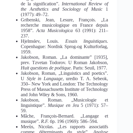
de la
s
ignification”.
International Review of
the Aesthetics and Sociology of Music
1
(1977): 49–72.
Gribenski, Jean, Lesure, François. „La
recherche musicologique en France depuis
1958”.
Acta Musicologica
63 (1991): 211–
237.
Hjelmslev, Louis.
Essais linguistiques
.
Copenhague: Nordisk Sprog-og Kulturforlag,
1959.
Jakobson, Roman. „La dominante” [1935],
prev. Tzvetan Todorov. U Roman Jakobson,
Huit questions de poétique
. Paris: Seuil, 1977.
Jakobson, Roman, „Linguistics and poetics”.
U
Style in Language
, uredio T. A. Sebeok,
350‒ New York and London: The Technology
Press of Massachusetts Institute of Technology
and John Wiley & Sons, 1960.
Jakobson, Roman. „Musicologie et
linguistique”.
Musique en Jeu
5 (1971): 57–
59.
Mâche, François-Bernard. „Langage et
musique”.
R.F.
бр. 196 (1969): 586–594.
Meeùs, Nicolas. „Les rapports associatifs
comme déterminants du style”.
Analyse