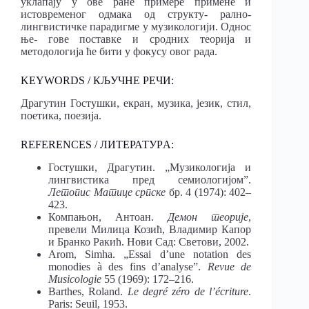
уклапају у ове ране примере примене и
истовременог одмака од структу- рално-
лингвистичке парадигме у музикологији. Однос
ње- гове поставке и сродних теорија и
методологија ће бити у фокусу овог рада.
KEYWORDS / КЉУЧНЕ РЕЧИ:
Драгутин Гостушки, екран, музика, језик, стил,
поетика, поезија.
REFERENCES / ЛИТЕРАТУРA:
Гостушки, Драгутин. „Музикологија и
лингвистика пред семиологијом”.
Летопис Матице српске
бр. 4 (1974): 402–
423.
Компањон, Антоан.
Демон теорије
,
превели Милица Козић, Владимир Капор
и Бранко Ракић. Нови Сад: Светови, 2002.
Arom, Simha. „Essai d’une notation des
monodies à des fins d’analyse”.
Revue de
Musicologie
55 (1969): 172–216.
Barthes, Roland.
Le degré zéro de l’écriture
.
Paris: Seuil, 1953.