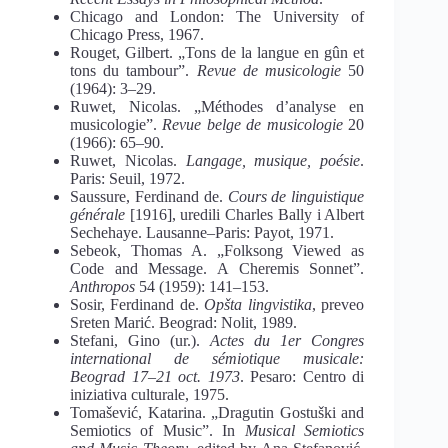
Chicago and London: The University of
Chicago Press, 1967.
Rouget, Gilbert. „Tons de la langue en gûn et
tons du tambour”.
Revue de musicologie
50
(1964): 3–29.
Ruwet, Nicolas. „Méthodes d’analyse en
musicologie”.
Revue belge de musicologie
20
(1966): 65–90.
Ruwet, Nicolas.
Langage, musique, poésie
.
Paris: Seuil, 1972.
Saussure, Ferdinand de.
Cours de linguistique
générale
[1916], uredili Charles Bally i Albert
Sechehaye. Lausanne–Paris: Payot, 1971.
Sebeok, Thomas A. „Folksong Viewed as
Code and Message. A Cheremis Sonnet”.
Anthropos
54 (1959): 141–153.
Sosir, Ferdinand de.
Opšta lingvistika
, preveo
Sreten Marić. Beograd: Nolit, 1989.
Stefani, Gino (ur.).
Actes du 1er Congres
international de sémiotique musicale:
Beograd 17–21 oct. 1973
. Pesaro: Centro di
iniziativa culturale, 1975.
Tomašević, Katarina. „Dragutin Gostuški and
Semiotics of Music”. In
Musical Semiotics