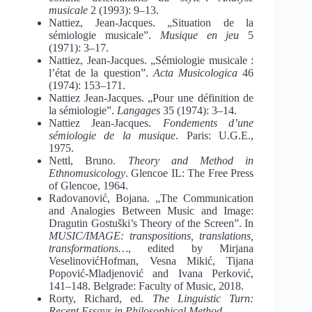
musicale
2 (1993): 9–13.
Nattiez, Jean-Jacques. „Situation de la
sémiologie musicale”.
Musique en jeu
5
(1971): 3–17.
Nattiez, Jean-Jacques. „Sémiologie musicale :
l’état de la question”.
Acta Musicologica
46
(1974): 153–171.
Nattiez Jean-Jacques. „Pour une définition de
la sémiologie”.
Langages
35 (1974): 3–14.
Nattiez Jean-Jacques.
Fondements d’une
sémiologie de la musique
. Paris: U.G.E.,
1975.
Nettl, Bruno.
Theory and Method in
Ethnomusicology
. Glencoe IL: The Free Press
of Glencoe, 1964.
Radovanović, Bojana. „The Communication
and Analogies Between Music and Image:
Dragutin Gostuški’s Theory of the Screen”. In
MUSIC/IMAGE: transpositions, translations,
transformations…
, edited by Mirjana
VeselinovićHofman, Vesna Mikić, Tijana
Popović-Mladjenović and Ivana Perković,
141–148. Belgrade: Faculty of Music, 2018.
Rorty, Richard, ed.
The Linguistic Turn:
Recent Essays in Philosophical Method
.