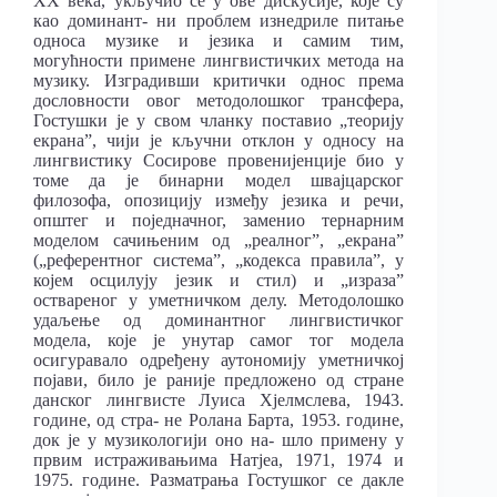
XX века, укључио се у ове дискусије, које су
као доминант- ни проблем изнедриле питање
односа музике и језика и самим тим,
могућности примене лингвистичких метода на
музику. Изградивши критички однос према
дословности овог методолошког трансфера,
Гостушки је у свом чланку поставио „теорију
екрана”, чији је кључни отклон у односу на
лингвистику Сосирове провенијенције био у
томе да је бинарни модел швајцарског
филозофа, опозицију између језика и речи,
општег и поједначног, заменио тернарним
моделом сачињеним од „реалног”, „екрана”
(„референтног система”, „кодекса правила”, у
којем осцилују језик и стил) и „израза”
оствареног у уметничком делу. Методолошко
удаљење од доминантног лингвистичког
модела, које је унутар самог тог модела
осигуравало одређену аутономију уметничкој
појави, било је раније предложено од стране
данског лингвисте Луиса Хјелмслева, 1943.
године, од стра- не Ролана Барта, 1953. године,
док је у музикологији оно на- шло примену у
првим истраживањима Натјеа, 1971, 1974 и
1975. године. Разматрања Гостушког се дакле