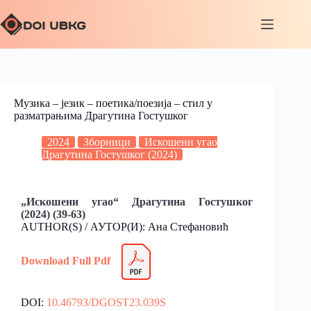
Музика – језик – поетика/поезија – стил у
разматрањима Драгутина Гостушког
2024
Зборници
Искошени угао
Драгутина Гостушког (2024)
„Искошени угао“ Драгутина Гостушког
(2024) (39-63)
AUTHOR(S) / АУТОР(И): Ана Стефановић
Download Full Pdf
DOI:
10.46793/DGOST23.039S