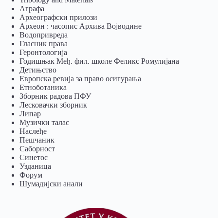
Аграфа
Археографски прилози
Археон : часопис Архива Војводине
Водопривреда
Гласник права
Геронтологија
Годишњак Међ. фил. школе Феликс Ромулијана
Детињство
Европска ревија за право осигурања
Eтноботаника
Зборник радова ПФУ
Лесковачки зборник
Липар
Музички талас
Наслеђе
Пешчаник
Саборност
Синетос
Узданица
Форум
Шумадијски анали