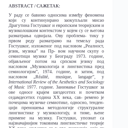
ABSTRACT / САЖЕТАК:
У раду се бавимо односима између феномена
који су континуирано заокупљали мисао
Драгутина Гостушког и европским теоријским и
музиколошким контекстом у којем су се његова
разматрања одвијала. Ову проблема- тику у
првом реду разматрамо на темељу рада
Гостушког, изложеног под насловом „Реалност,
језик, музика” на Пр- вом научном скупу о
семиотици музике у Београду 1973. године,
објављеног потом на српском језику под
насловом „Музикологија и лингвистика пред
семиологијом”, 1974. године, и затим, под
насловом „Réalité, musique, langage”
,
у
International Review of the Aesthetics and Sociology
of Music
1977. године. Занимање Гостушког за
ове односе крајем шездесетих и почетком
седамдесетих година XX века, сав- ремено је
почецима музичке семиотике, односно, тенден-
цији преношења методологије структуралне
лингвистике у музикологију, и тиме, њене
примене на музику. Гостушки, упознат са
најзначајнијим токовима лингвистичке теорије