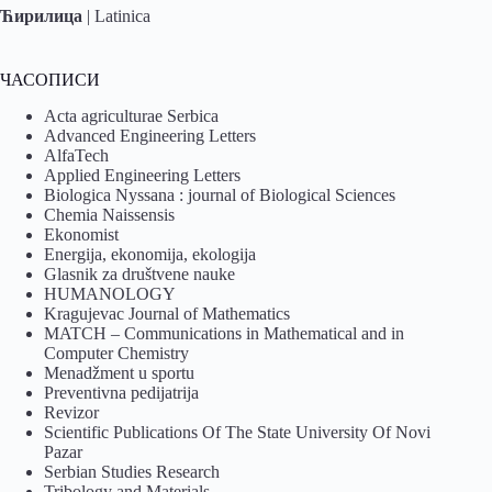
Ћирилица
|
Latinica
ЧАСОПИСИ
Acta agriculturae Serbica
Advanced Engineering Letters
AlfaTech
Applied Engineering Letters
Biologica Nyssana : journal of Biological Sciences
Chemia Naissensis
Ekonomist
Energija, ekonomija, ekologija
Glasnik za društvene nauke
HUMANOLOGY
Kragujevac Journal of Mathematics
MATCH – Communications in Mathematical and in
Computer Chemistry
Menadžment u sportu
Preventivna pedijatrija
Revizor
Scientific Publications Of The State University Of Novi
Pazar
Serbian Studies Research
Tribology and Materials