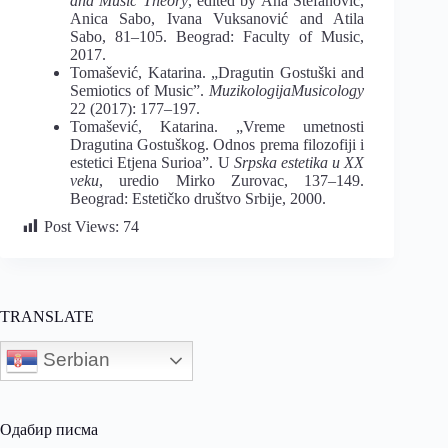
and Music Theory
, edited by Ana Stefanović,
Anica Sabo, Ivana Vuksanović and Atila
Sabo, 81–105. Beograd: Faculty of Music,
2017.
Tomašević, Katarina. „Dragutin Gostuški and
Semiotics of Music”.
MuzikologijaMusicology
22 (2017): 177–197.
Tomašević, Katarina. „Vreme umetnosti
Dragutina Gostuškog. Odnos prema filozofiji i
estetici Etjena Surioa”. U
Srpska estetika u XX
veku
, uredio Mirko Zurovac, 137–149.
Beograd: Estetičko društvo Srbije, 2000.
Post Views:
74
TRANSLATE
Serbian
Одабир писма