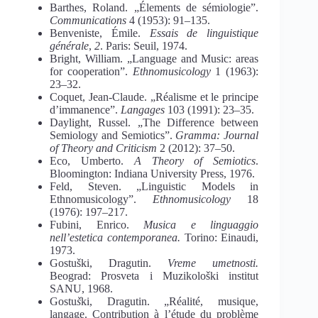
Barthes, Roland. „Élements de sémiologie”.
Communications
4 (1953): 91–135.
Benveniste, Émile.
Essais de linguistique
générale
,
2
. Paris: Seuil, 1974.
Bright, William. „Language and Мusic: areas
for cooperation”.
Ethnomusicology
1 (1963):
23–32.
Coquet, Jean-Claude. „Réalisme et le principe
d’immanence”.
Langages
103 (1991): 23–35.
Daylight, Russel. „The Difference between
Semiology and Semiotics”.
Gramma: Journal
of Theory and Criticism
2 (2012): 37–50.
Eco, Umberto.
A Theory of Semiotics
.
Bloomington: Indiana University Press, 1976.
Feld, Steven. „Linguistic Models in
Ethnomusicology”.
Ethnomusicology
18
(1976): 197–217.
Fubini, Enrico.
Musica e linguaggio
nell’estetica contemporanea.
Torino: Einaudi,
1973.
Gostuški, Dragutin.
Vreme umetnosti.
Beograd: Prosveta i Muzikološki institut
SANU, 1968.
Gostu
š
ki, Dragutin. „Réalité, musique,
langage. Contribution à l’étude du problème