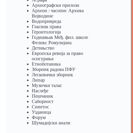
Археографски прилози
Археон : часопис Архива
Војводине
Водопривреда
Гласник права
Геронтологија
Годишњак Међ. фил. школе
Феликс Ромулијана
Детињство
Европска ревија за право
осигурања
Eтноботаника
Зборник радова ПФУ
Лесковачки зборник
Липар
Музички талас
Наслеђе
Пешчаник
Саборност
Синетос
Узданица
Форум
Шумадијски анали