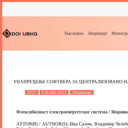
Насловна
Зборници
Моногра
УНАПРЕЂЕЊЕ СОФТВЕРА ЗА ЦЕНТРАЛИЗОВАНО 
2023
CIGRE 2023
Зборници
Флексибилност електроенергетског система / Зборни
АУТОР(И) / AUTHOR(S): Ива Салом, Владимир Челебић