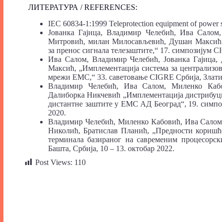
ЛИТЕРАТУРА / REFERENCES:
IEC 60834-1:1999 Teleprotection equipment of power 
Јованка Гајица, Владимир Челебић, Ива Салом
Митровић, милан Милосављевић, Душан Максић „
за пренос сигнала телезаштите,“ 17. симпозијум CI
Ива Салом, Владимир Челебић, Јованка Гајица,
Максић, „Имплементација система за централизов
мрежи ЕМС,“ 33. саветовање CIGRE Србија, Златибо
Владимир Челебић, Ива Салом, Миленко Кабо
Далиборка Никчевић „Имплементација дистрибуциј
дистантне заштите у ЕМС АД Београд“, 19. симпоз
2020.
Владимир Челебић, Миленко Кабовић, Ива Салом,
Николић, Братислав Планић, „Предности коришће
терминала базираног на савременим процесорск
Башта, Србија, 10 – 13. октобар 2022.
Post Views:
110