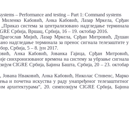
systems – Performance and testing – Part 1: Command systems
, Миленко Кабовић, Анка Кабовић, Лазар Мркела, Срђан
Приказ система за централизовано надгледање терминала
GRE Србија, Вршац, Србија, 16 – 19. октобар 2016.
 Драгослав Мијић, Лазар Мркела, Срђан Митровић, Душан
ано надгледање терминала за пренос сигнала телезаштите у
р, Србија, 5 – 8. јун 2017.
вић, Анка Кабовић, Јованка Гајица, Срђан Митровић,
e синхронизованог времена на систему за убрзање сигнала
ијум CIGRE Србија, Бајина Башта, Србија, 20 – 23. октобар
 Јована Нваковић, Анка Кабовић, Николас Стивенс, Марко
ња и почетна искуства у раду унапређеног телезаштитног
им архитектурама“, 20. симпозијум CIGRE Србија, Бајина