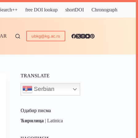
 Search++
free DOI lookup
shortDOI
Chronograph
DAR
ubkg@kg.ac.rs
TRANSLATE
Serbian
Одабир писма
Ћирилица
|
Latinica