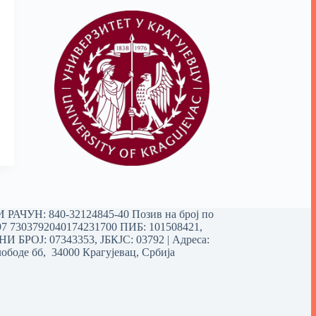
РАЧУН: 840-32124845-40 Позив на број по
97 7303792040174231700
ПИБ: 101508421,
 БРОЈ: 07343353, ЈБКЈС: 03792 | Aдреса:
ободе бб, 34000 Крагујевац, Србија