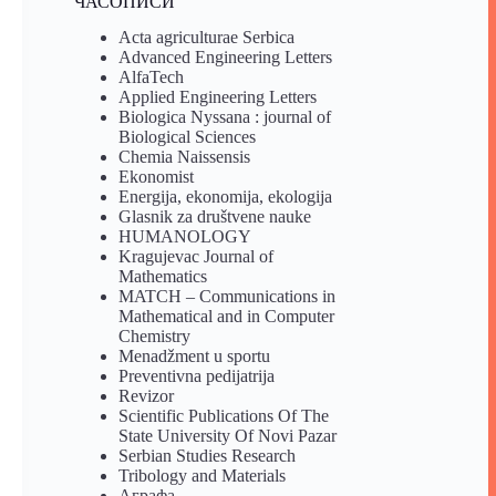
ЧАСОПИСИ
Acta agriculturae Serbica
Advanced Engineering Letters
AlfaTech
Applied Engineering Letters
Biologica Nyssana : journal of
Biological Sciences
Chemia Naissensis
Ekonomist
Energija, ekonomija, ekologija
Glasnik za društvene nauke
HUMANOLOGY
Kragujevac Journal of
Mathematics
MATCH – Communications in
Mathematical and in Computer
Chemistry
Menadžment u sportu
Preventivna pedijatrija
Revizor
Scientific Publications Of The
State University Of Novi Pazar
Serbian Studies Research
Tribology and Materials
Аграфа