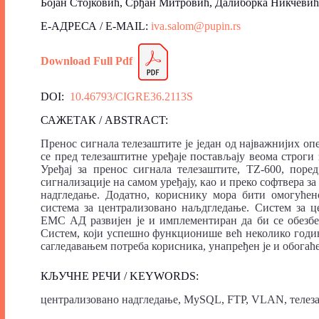
Бојан Стојковић, Срђан Митровић, Далиборка Никчевић
Е-АДРЕСА / E-MAIL:
iva.salom@pupin.rs
Download
Fu
l
l Pdf
DOI:
10.46793/CIGRE36.2113S
САЖЕТАК / ABSTRACT:
Пренос сигнала телезаштите је један од најважнијих о
се пред телезаштитне уређаје постављају веома строги 
Уређај за пренос сигнала телезаштите, ТZ-600, поре
сигнализације на самом уређају, као и преко софтвера 
надгледање. Додатно, кориснику мора бити омогућен
система за централизовано наљдгледање. Систем за ц
ЕМС АД развијен је и имплементиран да би се обезбе
Систем, који успешно функционише већ неколико година
сагледавањем потреба корисника, унапређен је и обогаћ
КЉУЧНЕ РЕЧИ / KEYWORDS:
централизовано надгледање, MySQL, FTP, VLAN, телез