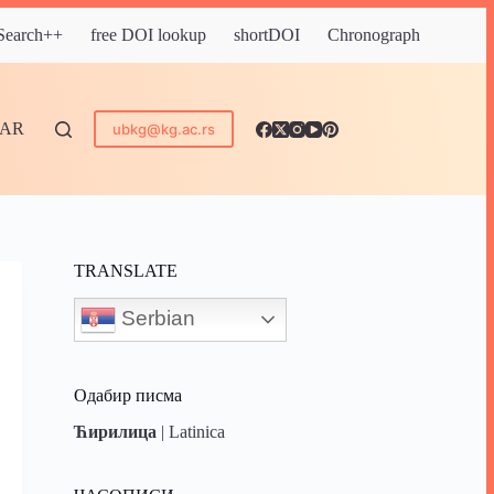
 Search++
free DOI lookup
shortDOI
Chronograph
DAR
ubkg@kg.ac.rs
TRANSLATE
Serbian
Одабир писма
Ћирилица
|
Latinica