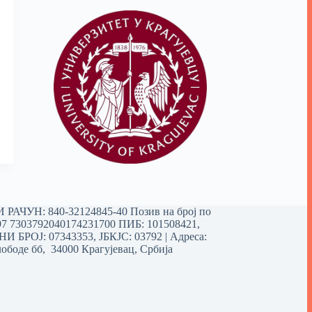
РАЧУН: 840-32124845-40 Позив на број по
97 7303792040174231700
ПИБ: 101508421,
 БРОЈ: 07343353, ЈБКЈС: 03792 | Aдреса:
ободе бб, 34000 Крагујевац, Србија