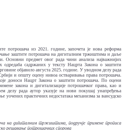
те потрошача из 2021. године, започета је нова реформа
јачање заштите потрошача на дигиталним тржиштима и даље
ти. Основни предмет овог рада чини анализа најважнијих
их одредаба садржаних у тексту Нацрта Закона о заштити
говине објавило августа 2025. године. У уводном делу рада
 Србији и општу оцену нивоа остваривања права потрошача.
оје доноси Нацрт Закона о заштити потрошача. По оцени
римене закона и дигитализације потрошачког права, као и
ем делу рада аутор указује на нови покушај унапређења
ње уочених практичних недостатака механизма за вансудско
ча на дигиталним тржиштима, подручје примене прописа
дско решавање потрошачких спорова