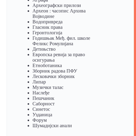
Археографски прилози
Археон : часопис Архива
Војводине
Водопривреда
Гласник права
Геронтологија
Годишњак Међ. фил. школе
Феликс Ромулијана
Детињство
Европска ревија за право
осигурања
Eтноботаника
Зборник радова ПФУ
Лесковачки зборник
Липар
Музички талас
Наслеђе
Пешчаник
Саборност
Синетос
Узданица
Форум
Шумадијски анали