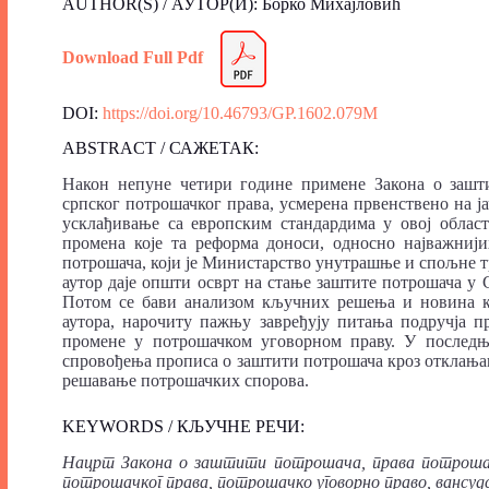
AUTHOR(S) / АУТОР(И): Борко Михајловић
Download Full Pdf
DOI:
https://doi.org/10.46793/GP.1602.079M
ABSTRACT / САЖЕТАК:
Након непуне четири године примене Закона о зашти
српског потрошачког права, усмерена првенствено на 
усклађивање са европским стандардима у овој облас
промена које та реформа доноси, односно најважниј
потрошача, који је Министарство унутрашње и спољне тр
аутор даје општи осврт на стање заштите потрошача у
Потом се бави анализом кључних решења и новина к
аутора, нарочиту пажњу завређују питања подручја п
промене у потрошачком уговорном праву. У последњ
спровођења прописа о заштити потрошача кроз отклања
решавање потрошачких спорова.
KEYWORDS / КЉУЧНЕ РЕЧИ:
Нацрт Закона о заштити потрошача, права потроша
потрошачког права, потрошачко уговорно право, вансу