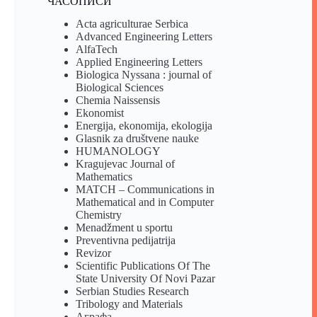
ЧАСОПИСИ
Acta agriculturae Serbica
Advanced Engineering Letters
AlfaTech
Applied Engineering Letters
Biologica Nyssana : journal of
Biological Sciences
Chemia Naissensis
Ekonomist
Energija, ekonomija, ekologija
Glasnik za društvene nauke
HUMANOLOGY
Kragujevac Journal of
Mathematics
MATCH – Communications in
Mathematical and in Computer
Chemistry
Menadžment u sportu
Preventivna pedijatrija
Revizor
Scientific Publications Of The
State University Of Novi Pazar
Serbian Studies Research
Tribology and Materials
Аграфа