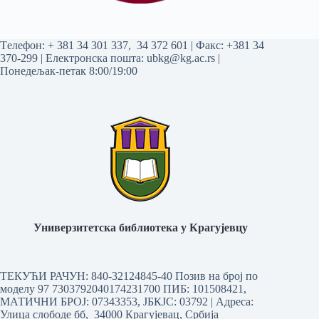
Tелефон:
+ 381 34 301 337
,
34 372 601
| Факс: +381 34
370-299 | Електронска пошта:
ubkg@kg.ac.rs
|
Понедељак-петак 8:00/19:00
Универзитетска библиотека у Крагујевцу
ТЕКУЋИ РАЧУН: 840-32124845-40 Позив на број по
моделу 97 7303792040174231700
ПИБ: 101508421,
МАТИЧНИ БРОЈ: 07343353, ЈБКЈС: 03792 | Aдреса:
Улица слободе бб, 34000 Крагујевац, Србија