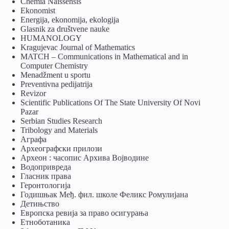
Chemia Naissensis
Ekonomist
Energija, ekonomija, ekologija
Glasnik za društvene nauke
HUMANOLOGY
Kragujevac Journal of Mathematics
MATCH – Communications in Mathematical and in
Computer Chemistry
Menadžment u sportu
Preventivna pedijatrija
Revizor
Scientific Publications Of The State University Of Novi
Pazar
Serbian Studies Research
Tribology and Materials
Аграфа
Археографски прилози
Археон : часопис Архива Војводине
Водопривреда
Гласник права
Геронтологија
Годишњак Међ. фил. школе Феликс Ромулијана
Детињство
Европска ревија за право осигурања
Eтноботаника