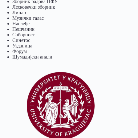
Зборник радова ПФУ
Лесковачки зборник
Липар
Музички талас
Наслеђе
Пешчаник
Саборност
Синетос
Узданица
Форум
Шумадијски анали