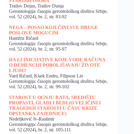
STARIJIH OSOBA
Trailov Dejan, Trailov Dunja
Gerontologija: časopis gerontološkog društva Srbije,
vol. 52 (2024), br. 2, str. 83-92
NEGA – POSAO KOJI ČINI SVE DRUGE
POSLOVE MOGUĆIM
Hamfriz Ričard
Gerontologija: časopis gerontološkog društva Srbije,
vol. 52 (2024), br. 2, str. 95-97
DA LI INICIJATIVE KOJE VODE RAČUNA
O DEMENCIJI POBOLJŠAVAJU ŽIVOTE
LJUDI?
Vard Ričard, Klark Endru, Filipson Lin
Gerontologija: časopis gerontološkog društva Srbije,
vol. 52 (2024), br. 2, str. 99-102
STAROST U OGNJU RATA, SREDIŠTU
PROPASTI, GLADI I BEDI (O VELIČINI I
TRAGEDIJI STAROSTI U ČASU KRIZE
OPSTANKA ZAJEDNICE)
Nedeljković Iv-Rastimir
Gerontologija: časopis gerontološkog društva Srbije,
vol. 52 (2024), br. 2, str. 105-111