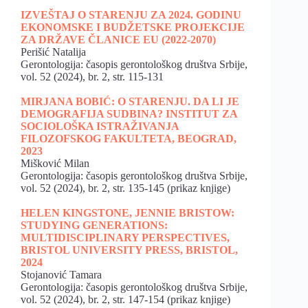
IZVEŠTAJ O STARENJU ZA 2024. GODINU
EKONOMSKE I BUDŽETSKE PROJEKCIJE
ZA DRŽAVE ČLANICE EU (2022-2070)
Perišić Natalija
Gerontologija: časopis gerontološkog društva Srbije,
vol. 52 (2024), br. 2, str. 115-131
MIRJANA BOBIĆ: O STARENJU. DA LI JE
DEMOGRAFIJA SUDBINA? INSTITUT ZA
SOCIOLOŠKA ISTRAŽIVANJA
FILOZOFSKOG FAKULTETA, BEOGRAD,
2023
Mišković Milan
Gerontologija: časopis gerontološkog društva Srbije,
vol. 52 (2024), br. 2, str. 135-145 (prikaz knjige)
HELEN KINGSTONE, JENNIE BRISTOW:
STUDYING GENERATIONS:
MULTIDISCIPLINARY PERSPECTIVES,
BRISTOL UNIVERSITY PRESS, BRISTOL,
2024
Stojanović Tamara
Gerontologija: časopis gerontološkog društva Srbije,
vol. 52 (2024), br. 2, str. 147-154 (prikaz knjige)