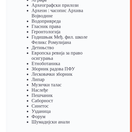
Археографски прилози
Археон : часопис Архива
Војводине
Водопривреда
Гласник права
Геронтологија
Годишњак Међ. фил. школе
Феликс Ромулијана
Детињство
Европска ревија за право
осигурања
Eтноботаника
Зборник радова ПФУ
Лесковачки зборник
Липар
Музички талас
Наслеђе
Пешчаник
Саборност
Синетос
Узданица
Форум
Шумадијски анали