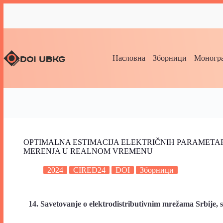
Насловна
Зборници
Моногра
OPTIMALNA ESTIMACIJA ELEKTRIČNIH PARAMET
MERENJA U REALNOM VREMENU
2024
CIRED24
DOI
Зборници
14. Savetovanje o elektrodistributivnim mrežama Srbije, 