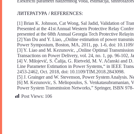
Električni parametri nadzemnog voda, estimacija, sinhrofazo
ЛИТЕРАТУРА / REFERENCES:
[1] Brian K. Johnson, Cat Wong, Sal Jadid, Validation of Tr
Presented at the 41st Annual Western Protective Relay Confe
presented at the 68th Annual Georgia Tech Protective Relay
[2] Yan Du and Y. Liao, „Online estimation of power transmis
Power Symposium, Boston, MA, 2011, pp. 1-6, doi: 10.110
[3] Y. Liao and M. Kezunovic, „Online Optimal Transmission 
Transactions on Power Delivery, vol. 24, no. 1, pp. 96-102
[4] V. Milojević, S. Čalija, G. Rietveld, M. V. Ačanski and 
Line Parameter Estimation in Power Systems,“ in IEEE Transa
2453-2462, Oct. 2018, doi: 10.1109/TIM.2018.2843098.
[5] J. Grainger and W. Stevenson, Power System Analysis. 
[6] M. Kezunovic, S. Meliopoulos, S. Venkatasubramanian, V
Power System Transmission Networks,” Springer, ISBN 978-
Post Views:
106