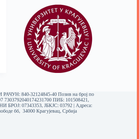
РАЧУН: 840-32124845-40 Позив на број по
97 7303792040174231700
ПИБ: 101508421,
 БРОЈ: 07343353, ЈБКЈС: 03792 | Aдреса:
ободе бб, 34000 Крагујевац, Србија