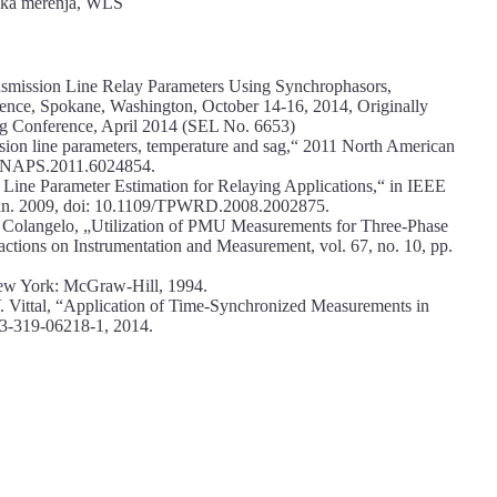
rska merenja, WLS
ansmission Line Relay Parameters Using Synchrophasors,
rence, Spokane, Washington, October 14-16, 2014, Originally
ing Conference, April 2014 (SEL No. 6653)
sion line parameters, temperature and sag,“ 2011 North American
9/NAPS.2011.6024854.
Line Parameter Estimation for Relaying Applications,“ in IEEE
, Jan. 2009, doi: 10.1109/TPWRD.2008.2002875.
D. Colangelo, „Utilization of PMU Measurements for Three-Phase
ctions on Instrumentation and Measurement, vol. 67, no. 10, pp.
New York: McGraw-Hill, 1994.
. Vittal, “Application of Time-Synchronized Measurements in
3-319-06218-1, 2014.