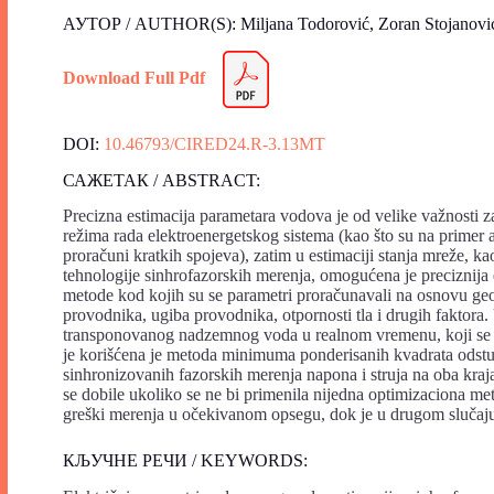
АУТОР / AUTHOR(S): Miljana Todorović, Zoran Stojanovi
Download Full Pdf
DOI:
10.46793/CIRED24.R-3.13MT
САЖЕТАК / ABSTRACT:
Precizna estimacija parametara vodova je od velike važnosti za 
režima rada elektroenergetskog sistema (kao što su na primer an
proračuni kratkih spojeva), zatim u estimaciji stanja mreže, k
tehnologije sinhrofazorskih merenja, omogućena je preciznij
metode kod kojih su se parametri proračunavali na osnovu geo
provodnika, ugiba provodnika, otpornosti tla i drugih faktora.
transponovanog nadzemnog voda u realnom vremenu, koji se 
je korišćena je metoda minimuma ponderisanih kvadrata odstup
sinhronizovanih fazorskih merenja napona i struja na oba kra
se dobile ukoliko se ne bi primenila nijedna optimizaciona met
greški merenja u očekivanom opsegu, dok je u drugom slučaju
КЉУЧНЕ РЕЧИ / KEYWORDS: