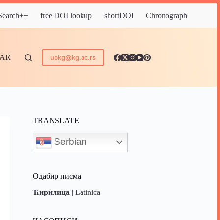
 Search++
free DOI lookup
shortDOI
Chronograph
DAR
ubkg@kg.ac.rs
TRANSLATE
Serbian
Одабир писма
Ћирилица
|
Latinica