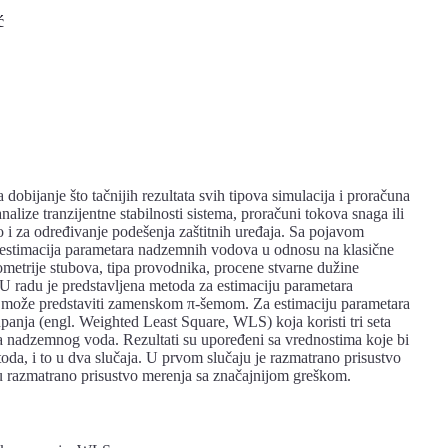
ć
dobijanje što tačnijih rezultata svih tipova simulacija i proračuna
alize tranzijentne stabilnosti sistema, proračuni tokova snaga ili
ao i za određivanje podešenja zaštitnih uređaja. Sa pojavom
a estimacija parametara nadzemnih vodova u odnosu na klasične
metrije stubova, tipa provodnika, procene stvarne dužine
 U radu je predstavljena metoda za estimaciju parametara
može predstaviti zamenskom π-šemom. Za estimaciju parametara
anja (engl. Weighted Least Square, WLS) koja koristi tri seta
ja nadzemnog voda. Rezultati su upoređeni sa vrednostima koje bi
oda, i to u dva slučaja. U prvom slučaju je razmatrano prisustvo
 razmatrano prisustvo merenja sa značajnijom greškom.