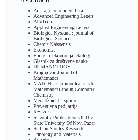
ЧАСОПИСИ
Acta agriculturae Serbica
Advanced Engineering Letters
AlfaTech
Applied Engineering Letters
Biologica Nyssana : journal of
Biological Sciences
Chemia Naissensis
Ekonomist
Energija, ekonomija, ekologija
Glasnik za društvene nauke
HUMANOLOGY
Kragujevac Journal of
Mathematics
MATCH – Communications in
Mathematical and in Computer
Chemistry
Menadžment u sportu
Preventivna pedijatrija
Revizor
Scientific Publications Of The
State University Of Novi Pazar
Serbian Studies Research
Tribology and Materials
Аграфа