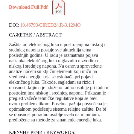
Download Full Pdf
DOI:
10.46793/CIRED24.R-3.12MO
САЖЕТАК / ABSTRACT:
Zaštita od električnog luka u postrojenjima niskog i
srednjeg napona postaje sve aktuelnija tema
poslednjih godina. U radu je razmatrana pojava
nastanka električnog luka u glavnim razvodima
niskog i srednjeg napona. Na osnovu sprovedene
analize uočeni su ključni elementi koji utiču na
vrednost energije koja se oslobađa pri pojavi
električnog luka. Takođe, sagledani su rizici i
opasnosti kojima je izloženo radno osoblje pri radu u
postrojenjima niskog i srednjeg napona. Prikazan je
pregled važeće tehničke regulative koja se bavi
ovom problematikom. Posebna pažnja posvećena je
optimalnom podešenju sistema relejne zaštite. Da bi
se opasnost po radno osoblje svela na minimum,
predložene su metode za smanjenje energije luka.
КЉУЧНЕ РЕЧИ / KEYWORDS: