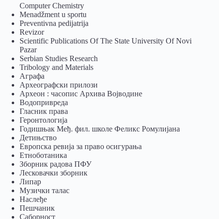
Computer Chemistry
Menadžment u sportu
Preventivna pedijatrija
Revizor
Scientific Publications Of The State University Of Novi
Pazar
Serbian Studies Research
Tribology and Materials
Аграфа
Археографски прилози
Археон : часопис Архива Војводине
Водопривреда
Гласник права
Геронтологија
Годишњак Међ. фил. школе Феликс Ромулијана
Детињство
Европска ревија за право осигурања
Eтноботаника
Зборник радова ПФУ
Лесковачки зборник
Липар
Музички талас
Наслеђе
Пешчаник
Саборност