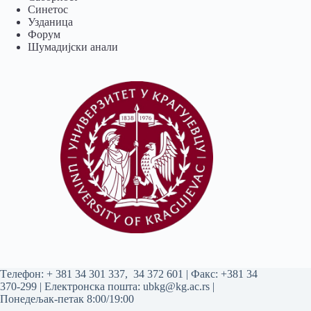
Синетос
Узданица
Форум
Шумадијски анали
Tелефон:
+ 381 34 301 337
,
34 372 601
| Факс: +381 34
370-299 | Електронска пошта:
ubkg@kg.ac.rs
|
Понедељак-петак 8:00/19:00