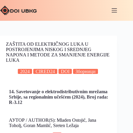
ZAŠTITA OD ELEKTRIČNOG LUKA U
POSTROJENJIMA NISKOG I SREDNJEG
NAPONA I METODE ZA SMANJENJE ENERGIJE
LUKA
2024
CIRED24
DOI
Зборници
14. Savetovanje o elektrodistributivnim mrežama
Srbije, sa regionalnim učešćem (2024), Broj rada:
R-3.12
АУТОР / AUTHOR(S): Mladen Ostojić, Jana
Toholj, Goran Mamlić, Sreten Ležaja