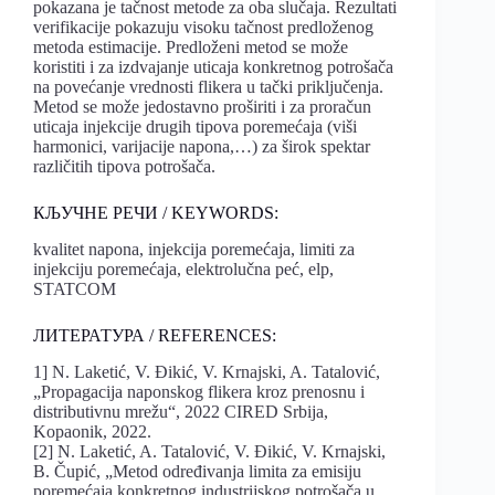
pokazana je tačnost metode za oba slučaja. Rezultati
verifikacije pokazuju visoku tačnost predloženog
metoda estimacije. Predloženi metod se može
koristiti i za izdvajanje uticaja konkretnog potrošača
na povećanje vrednosti flikera u tački priključenja.
Metod se može jedostavno proširiti i za proračun
uticaja injekcije drugih tipova poremećaja (viši
harmonici, varijacije napona,…) za širok spektar
različitih tipova potrošača.
КЉУЧНЕ РЕЧИ / KEYWORDS:
kvalitet napona, injekcija poremećaja, limiti za
injekciju poremećaja, elektrolučna peć, elp,
STATCOM
ЛИТЕРАТУРА / REFERENCES:
1] N. Laketić, V. Đikić, V. Krnajski, A. Tatalović,
„Propagacija naponskog flikera kroz prenosnu i
distributivnu mrežu“, 2022 CIRED Srbija,
Kopaonik, 2022.
[2] N. Laketić, A. Tatalović, V. Đikić, V. Krnajski,
B. Čupić, „Metod određivanja limita za emisiju
poremećaja konkretnog industrijskog potrošača u