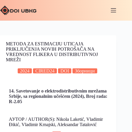
METODA ZA ESTIMACIJU UTICAJA
PRIKLJUČENJA NOVIH POTROŠAČA NA
VREDNOST FLIKERA U DISTRIBUTIVNOJ
MREŽI
2024
CIRED24
DOI
Зборници
14. Savetovanje o elektrodistributivnim mrežama
Srbije, sa regionalnim učešćem (2024), Broj rada:
R-2.05
АУТОР / AUTHOR(S): Nikola Laketić, Vladimir
Đikić, Vladimir Krnajski, Aleksandar Tatalović