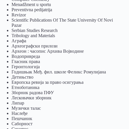
Menadžment u sportu
Preventivna pedijatrija
Revizor
Scientific Publications Of The State University Of Novi
Pazar
Serbian Studies Research
Tribology and Materials
Аграфа
Археографски прилози
Археон : часопис Архива Војводине
Водопривреда
Гласник права
Геронтологија
Годишњак Међ. фил. школе Феликс Ромулијана
Детињство
Европска ревија за право осигурања
Eтноботаника
Зборник радова ПФУ
Лесковачки зборник
Липар
Музички талас
Наслеђе
Пешчаник
Саборност
Синетос