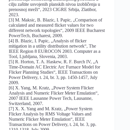
cilju zaštite usvojenih planskih nivoa izobličenja u
prenosnoj mreži“, 2023 CIGRE Srbija, Zlatibor,
2023.
[3] M. Maksic, B. Blazic, I. Papic, „Comparison of
calculated and measured flicker values for two
different network topologies“, 2009 IEEE Bucharest
PowerTech, Bucharest, 2009.
[4] B. Blazic, I. Papic, „Analysis of flicker
mitigation in a utility distribution network“, The
IEEE Region 8 EUROCON 2003. Computer as a
Tool, Ljubljana, Slovenia, 2003.
[5] R. Horton, T. A. Haskew, R. F. Burch IV, „A
Time-Domain AC Electric Arc Furnace Model for
Flicker Planning Studies“, IEEE Transactions on
Power Delivery, t. 24, br. 3, pp. 1450-1457, July
2009.
[6] X. Yang, M. Kratz, „Power System Flicker
Analysis and Numeric Flicker Meter Emulation“,
2007 IEEE Lausanne Power Tech, Lausanne,
Switzerland, 2007.
[7] X. X. Yang and M. Kratz, „Power System
Flicker Analysis by RMS Voltage Values and
Numeric Flicker Meter Emulation“, IEEE
Transactions on Power Delivery, t. 24, br. 3, pp.
1310-1318, July 2009.