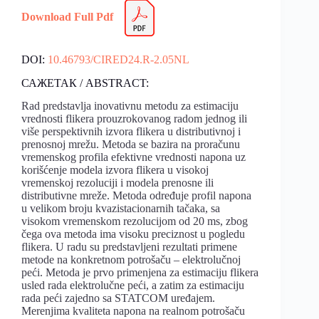
Download Full Pdf
DOI:
10.46793/CIRED24.R-2.05NL
САЖЕТАК / ABSTRACT:
Rad predstavlja inovativnu metodu za estimaciju
vrednosti flikera prouzrokovanog radom jednog ili
više perspektivnih izvora flikera u distributivnoj i
prenosnoj mrežu. Metoda se bazira na proračunu
vremenskog profila efektivne vrednosti napona uz
korišćenje modela izvora flikera u visokoj
vremenskoj rezoluciji i modela prenosne ili
distributivne mreže. Metoda određuje profil napona
u velikom broju kvazistacionarnih tačaka, sa
visokom vremenskom rezolucijom od 20 ms, zbog
čega ova metoda ima visoku preciznost u pogledu
flikera. U radu su predstavljeni rezultati primene
metode na konkretnom potrošaču – elektrolučnoj
peći. Metoda je prvo primenjena za estimaciju flikera
usled rada elektrolučne peći, a zatim za estimaciju
rada peći zajedno sa STATCOM uređajem.
Merenjima kvaliteta napona na realnom potrošaču