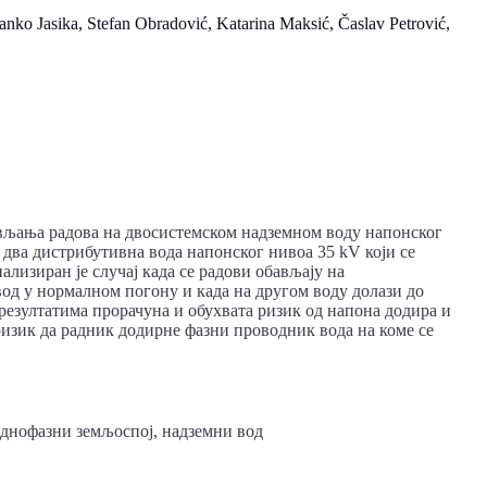
o Jasika, Stefan Obradović, Katarina Maksić, Časlav Petrović,
ављања радова на двосистемском надземном воду напонског
 два дистрибутивна вода напонског нивоа 35 kV који се
ализиран је случај када се радови обављају на
 вод у нормалном погону и када на другом воду долази до
 резултатима прорачуна и обухвата ризик од напона додира и
 ризик да радник додирне фазни проводник вода на коме се
еднофазни земљоспој, надземни вод