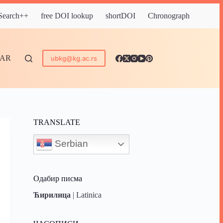
 Search++
free DOI lookup
shortDOI
Chronograph
DAR
ubkg@kg.ac.rs
TRANSLATE
Serbian
Одабир писма
Ћирилица
|
Latinica