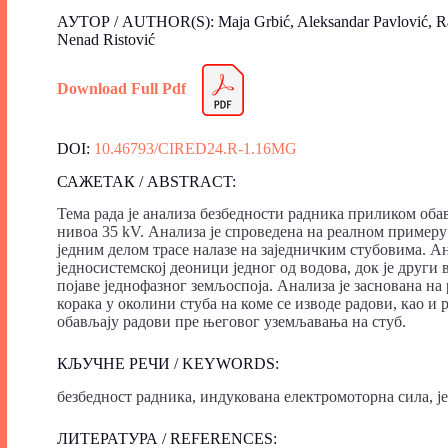
АУТОР / AUTHOR(S): Maja Grbić, Aleksandar Pavlović, Rank
Nenad Ristović
Download Full Pdf
DOI:
10.46793/CIRED24.R-1.16MG
САЖЕТАК / ABSTRACT:
Тема рада је анализа безбедности радника приликом об
нивоа 35 kV. Анализа је спроведена на реалном примеру
једним делом трасе налазе на заједничким стубовима. Ан
једносистемској деоници једног од водова, док је други
појаве једнофазног земљоспоја. Анализа је заснована на
корака у околини стуба на коме се изводе радови, као и
обављају радови пре његовог уземљавања на стуб.
КЉУЧНЕ РЕЧИ / KEYWORDS:
безбедност радника, индукована електромоторна сила, ј
ЛИТЕРАТУРА / REFERENCES: