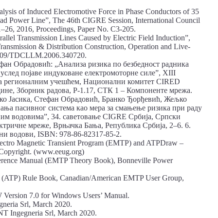
lysis of Induced Electromotive Force in Phase Conductors of 35
d Power Lineˮ, The 46th CIGRE Session, International Council
1–26, 2016, Proceedings, Paper No. C3-205.
allel Transmission Lines Caused by Electric Field Inductionˮ,
nsmission & Distribution Construction, Operation and Live-
.1109/TDCLLM.2006.340720.
ефан Обрадовић: „Анализа ризика по безбедност радника
услед појаве индуковане електромоторне силе”, XIII
са регионалним учешћем, Национални комитет CIRED
дине, Зборник радова, Р-1.17, СТК 1 – Компоненте мрежа.
нко Јасика, Стефан Обрадовић, Бранко Ђорђевић, Жељко
ња пасивног система као мера за смањење ризика при раду
им водовимаˮ, 34. саветовање CIGRE Србија, Српски
ктричне мреже, Врњачка Бања, Република Србија, 2–6. 6.
ни водови, ISBN: 978-86-82317-85-2.
lectro Magnetic Transient Program (EMTP) and ATPDraw –
r Copyright. (www.eeug.org)
ference Manual (EMTP Theory Book), Bonneville Power
gram (ATP) Rule Book, Canadian/American EMTP User Group,
W Version 7.0 for Windows Users’ Manual.
neria Srl, March 2020.
T Ingegneria Srl, March 2020.