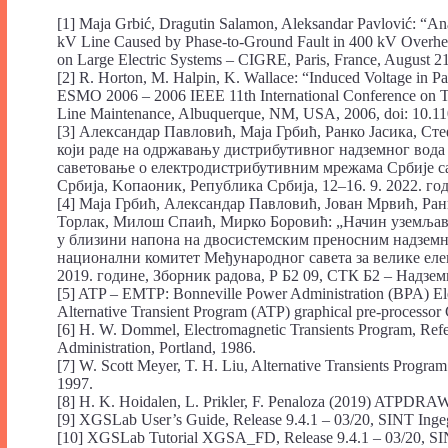
[1] Maja Grbić, Dragutin Salamon, Aleksandar Pavlović: “Ana
kV Line Caused by Phase-to-Ground Fault in 400 kV Overhea
on Large Electric Systems – CIGRE, Paris, France, August 2
[2] R. Horton, M. Halpin, K. Wallace: “Induced Voltage in Par
ESMO 2006 – 2006 IEEE 11th International Conference on Tra
Line Maintenance, Albuquerque, NM, USA, 2006, doi: 10
[3] Александар Павловић, Маја Грбић, Ранко Јасика, Ст
који раде на одржавању дистрибутивног надземног вода 
саветовање о електродистрибутивним мрежама Србије 
Србија, Koпаоник, Република Србија, 12–16. 9. 2022. го
[4] Маја Грбић, Александар Павловић, Јован Мрвић, Ра
Торлак, Милош Спаић, Мирко Боровић: „Начин уземљава
у близини напона на двосистемским преносним надземн
национални комитет Међународног савета за велике еле
2019. године, Зборник радова, Р Б2 09, СТК Б2 – Надзем
[5] ATP – EMTP: Bonneville Power Administration (BPA) E
Alternative Transient Program (ATP) graphical pre-processo
[6] H. W. Dommel, Electromagnetic Transients Program, Re
Administration, Portland, 1986.
[7] W. Scott Meyer, T. H. Liu, Alternative Transients Pro
1997.
[8] H. K. Hoidalen, L. Prikler, F. Penaloza (2019) ATPDRA
[9] XGSLab User’s Guide, Release 9.4.1 – 03/20, SINT Ingeg
[10] XGSLab Tutorial XGSA_FD, Release 9.4.1 – 03/20, SIN