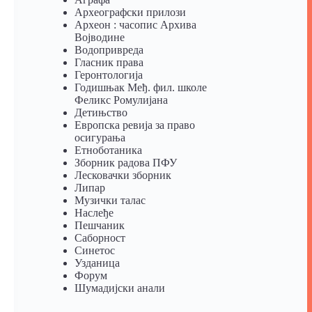
Археографски прилози
Археон : часопис Архива
Војводине
Водопривреда
Гласник права
Геронтологија
Годишњак Међ. фил. школе
Феликс Ромулијана
Детињство
Европска ревија за право
осигурања
Eтноботаника
Зборник радова ПФУ
Лесковачки зборник
Липар
Музички талас
Наслеђе
Пешчаник
Саборност
Синетос
Узданица
Форум
Шумадијски анали