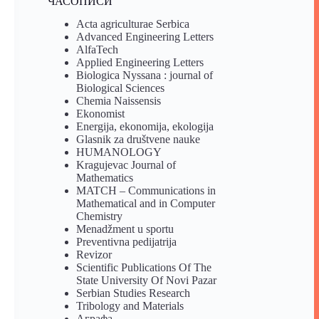
ЧАСОПИСИ
Acta agriculturae Serbica
Advanced Engineering Letters
AlfaTech
Applied Engineering Letters
Biologica Nyssana : journal of
Biological Sciences
Chemia Naissensis
Ekonomist
Energija, ekonomija, ekologija
Glasnik za društvene nauke
HUMANOLOGY
Kragujevac Journal of
Mathematics
MATCH – Communications in
Mathematical and in Computer
Chemistry
Menadžment u sportu
Preventivna pedijatrija
Revizor
Scientific Publications Of The
State University Of Novi Pazar
Serbian Studies Research
Tribology and Materials
Аграфа