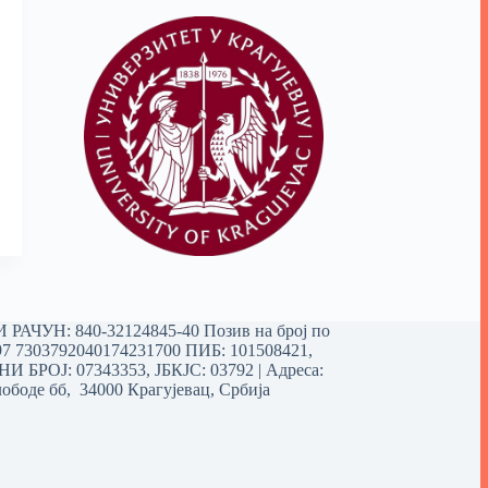
РАЧУН: 840-32124845-40 Позив на број по
97 7303792040174231700
ПИБ: 101508421,
 БРОЈ: 07343353, ЈБКЈС: 03792 | Aдреса:
ободе бб, 34000 Крагујевац, Србија