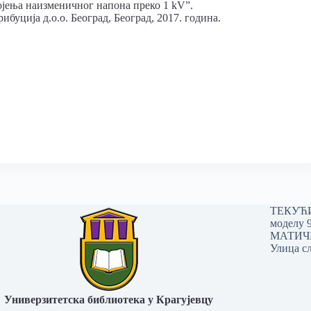
јења наизменичног напона преко 1 kV”.
буција д.о.о. Београд, Београд, 2017. година.
ТЕКУЋИ 
моделу 
МАТИЧНИ
Улица сл
Универзитетска библиотека у Крагујевцу