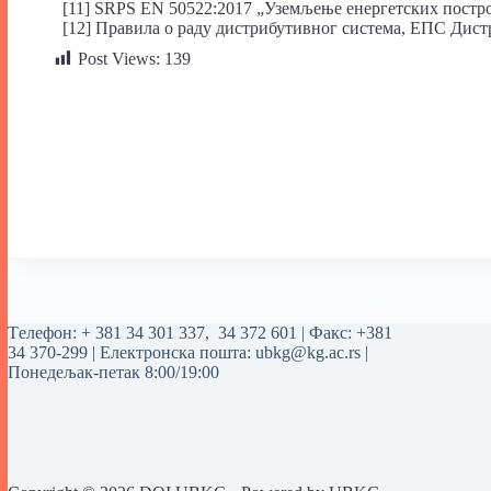
[11] SRPS EN 50522:2017 „Уземљење енергетских постро
[12] Правила о раду дистрибутивног система, ЕПС Дистри
Post Views:
139
Tелефон:
+ 381 34 301 337
,
34 372 601
| Факс: +381
34 370-299 | Електронска пошта:
ubkg@kg.ac.rs
|
Понедељак-петак 8:00/19:00