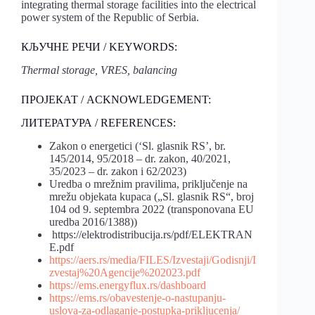
integrating thermal storage facilities into the electrical
power system of the Republic of Serbia.
КЉУЧНЕ РЕЧИ / KEYWORDS:
Thermal storage, VRES, balancing
ПРОЈЕКАТ / ACKNOWLEDGEMENT:
ЛИТЕРАТУРА / REFERENCES:
Zakon o energetici (‘Sl. glasnik RS’, br.
145/2014, 95/2018 – dr. zakon, 40/2021,
35/2023 – dr. zakon i 62/2023)
Uredba o mrežnim pravilima, priključenje na
mrežu objekata kupaca („Sl. glasnik RS“, broj
104 od 9. septembra 2022 (transponovana EU
uredba 2016/1388))
https://elektrodistribucija.rs/pdf/ELEKTRAN
E.pdf
https://aers.rs/media/FILES/Izvestaji/Godisnji/I
zvestaj%20Agencije%202023.pdf
https://ems.energyflux.rs/dashboard
https://ems.rs/obavestenje-o-nastupanju-
uslova-za-odlaganje-postupka-prikljucenja/