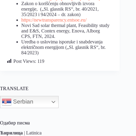
Zakon o korišćenju obnovljivih izvora
energije, („Sl. glasnik RS“, br. 40/2021,
35/2023 i 94/2024 – dr. zakon)
https://newtransparency.entsoe.eu/
Novi Sad solar thermal plant, Feasibility study
and E&S, Contex energy, Enova, Alborg
CPS, FTN, 2024.
Uredba o uslovima isporuke i snabdevanja
električnom energijom („Sl. glasnik RS“, br.
84/2023)
Post Views:
119
TRANSLATE
Serbian
Одабир писма
Ћирилица
|
Latinica