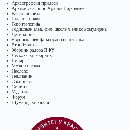
Археографски прилози
Археон : часопис Архива Војводине
Водопривреда
Гласник права
Геронтологија
Годишњак Међ. фил. школе Феликс Ромулијана
Детињство
Европска ревија за право осигурања
Eтноботаника
Зборник радова ПФУ
Лесковачки зборник
Липар
Музички талас
Наслеђе
Пешчаник
Саборност
Синетос
Узданица
Форум
Шумадијски анали