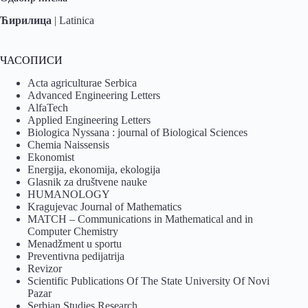
Ћирилица
|
Latinica
ЧАСОПИСИ
Acta agriculturae Serbica
Advanced Engineering Letters
AlfaTech
Applied Engineering Letters
Biologica Nyssana : journal of Biological Sciences
Chemia Naissensis
Ekonomist
Energija, ekonomija, ekologija
Glasnik za društvene nauke
HUMANOLOGY
Kragujevac Journal of Mathematics
MATCH – Communications in Mathematical and in
Computer Chemistry
Menadžment u sportu
Preventivna pedijatrija
Revizor
Scientific Publications Of The State University Of Novi
Pazar
Serbian Studies Research