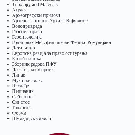
Tribology and Materials
Аграфа
Археографски прилози
Археон : часопис Архива Војводине
Водопривреда
Гласник права
Геронтологија
Годишњак Међ. фил. школе Феликс Ромулијана
Детињство
Европска ревија за право осигурања
Eтноботаника
Зборник радова ПФУ
Лесковачки зборник
Липар
Музички талас
Наслеђе
Пешчаник
Саборност
Синетос
Узданица
Форум
Шумадијски анали