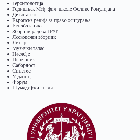
Геронтологија
Годишњак Међ. фил. школе Феликс Ромулијана
Детињство
Европска ревија за право осигурања
Eтноботаника
Зборник радова ПФУ
Лесковачки зборник
Липар
Музички талас
Наслеђе
Пешчаник
Саборност
Синетос
Узданица
Форум
Шумадијски анали