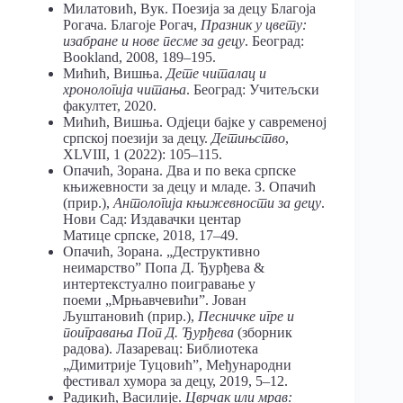
Милатовић, Вук. Поезија за децу Благоја
Рогача. Благоје Рогач,
Празник у цвету:
изабране и нове песме за децу
. Београд:
Bookland, 2008, 189–195.
Мићић, Вишња.
Дете читалац и
хронологија читања
. Београд: Учитељски
факултет, 2020.
Мићић, Вишња. Одјеци бајке у савременој
српској поезији за децу.
Детињство
,
XLVIII, 1 (2022): 105–115.
Опачић, Зорана. Два и по века српске
књижевности за децу и младе. З. Опачић
(прир.),
Антологија књижевности за децу
.
Нови Сад: Издавачки центар
Матице српске, 2018, 17–49.
Опачић, Зорана. „Деструктивно
неимарство” Попа Д. Ђурђева &
интертекстуално поигравање у
поеми „Мрњавчевићи”. Јован
Љуштановић (прир.),
Песничке игре и
поигравања Поп Д. Ђурђева
(зборник
радова). Лазаревац: Библиотека
„Димитрије Туцовић”, Међународни
фестивал хумора за децу, 2019, 5–12.
Радикић, Василије.
Цврчак или мрав: