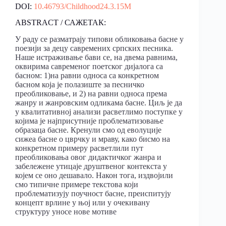
DOI:
10.46793/Childhood24.3.15M
ABSTRACT / САЖЕТАК:
У раду се разматрају типови обликовања басне у
поезији за децу савремених српских песника.
Наше истраживање бави се, на двема равнима,
оквирима савременог поетског дијалога са
басном: 1)на равни односа са конкретном
басном која је полазиште за песничко
преобликовање, и 2) на равни односа према
жанру и жанровским одликама басне. Циљ је да
у квалитативној анализи расветлимо поступке у
којима је најприсутније проблематизовање
образаца басне. Кренули смо од еволуције
сижеа басне о цврчку и мраву, како бисмо на
конкретном примеру расветлили пут
преобликовања овог дидактичког жанра и
забележене утицаје друштвеног контекста у
којем се оно дешавало. Након тога, издвојили
смо типичне примере текстова који
проблематизују поучност басне, преиспитују
концепт врлине у њој или у очекивану
структуру уносе нове мотиве