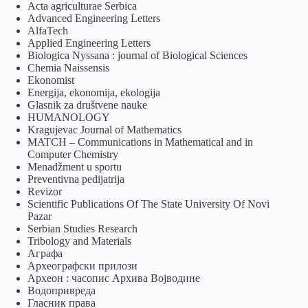
Acta agriculturae Serbica
Advanced Engineering Letters
AlfaTech
Applied Engineering Letters
Biologica Nyssana : journal of Biological Sciences
Chemia Naissensis
Ekonomist
Energija, ekonomija, ekologija
Glasnik za društvene nauke
HUMANOLOGY
Kragujevac Journal of Mathematics
MATCH – Communications in Mathematical and in
Computer Chemistry
Menadžment u sportu
Preventivna pedijatrija
Revizor
Scientific Publications Of The State University Of Novi
Pazar
Serbian Studies Research
Tribology and Materials
Аграфа
Археографски прилози
Археон : часопис Архива Војводине
Водопривреда
Гласник права