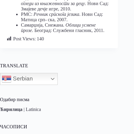
огледи из књижевности за децу
. Нови Сад:
Змајеве дечје игре, 2010.
РМС:
Речник српскога језика
. Нови Сад:
Матица срп- ска, 2007.
Самарџија, Снежана.
Облици усмене
прозе
. Београд: Службени гласник, 2011.
Post Views:
140
TRANSLATE
Serbian
Одабир писма
Ћирилица
|
Latinica
ЧАСОПИСИ