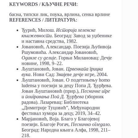
KEYWORDS / КЉУЧНЕ РЕЧИ:
басна, типски лик, поука, врлина, сенка врлине
REFERENCES / ЛИТЕРАТУРА:
Ђурић, Милош.
Историја хеленске
књижевности
. Београд: Завод за уџбенике
и наставна средства, 1982.
Јовановић, Александар. Поезија Љубивоја
Ршумовића. Александар Јовановић,
Одакле су делије
. Горњи Милановац: Дечје
новине, 1998, 9–22.
Љуштановић, Јован.
Црвенкапа грицка
вука
. Нови Сад: Змајеве дечје игре, 2004.
Љуштановић, Јован. О подетињењу homo
ludensa у поезији за децу Попа Д. Ђурђева.
Јован Љуштановић (прир.),
Песничке игре
и поигравања Поп Д. Ђурђева
(зборник
радова). Лазаревац: Библиотека
„Димитрије Туцовић”, Међународни
фестивал хумора за децу, 2019, 34–42.
Марјановић, Воја. Благо у Благојевој
поезији. Благоје Рогач,
Песничко огледало
.
Београд: Народна књига Алфа, 1998, 211–
218.